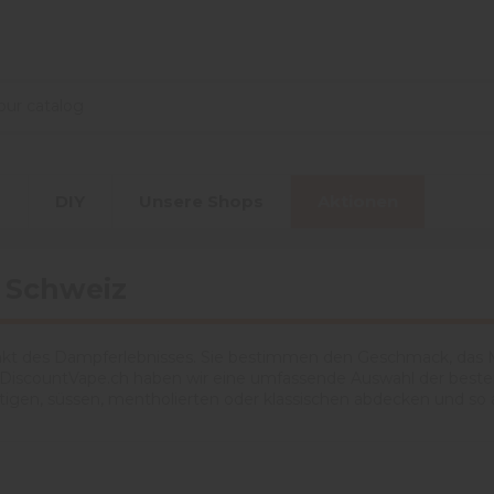
r
DIY
Unsere Shops
Aktionen
r Schweiz
nkt des Dampferlebnisses. Sie bestimmen den Geschmack, das M
f DiscountVape.ch haben wir eine umfassende Auswahl der besten
tigen, süssen, mentholierten oder klassischen abdecken und so 