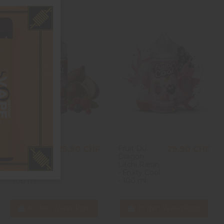
Cassis Fruit
Fruit Du
29,90 CHF
29,90 CHF
Du Serpent
Dragon
Baie Rouge
Litchi Raisin
- Fruity Cool
- Fruity Cool
- 100 ml
- 100 ml
In den Warenkorb
In den Warenkorb