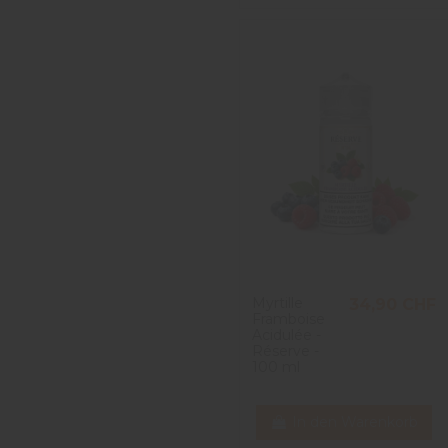
Myrtille
34,90 CHF
Framboise
Acidulée -
Réserve -
100 ml
In den Warenkorb