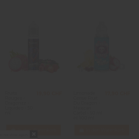
Fruits
Limonade
19,90 CHF
17,90 CHF
Rouges -
Cerise Fruit
Dragonzz -
Du Dragon -
Liquideo - 50
Mexican
ml
Cartel - 50 ml
et 100 ml
In den Warenkorb
In den Warenkorb
o not show again.