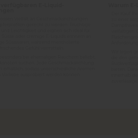
verfügbaren E-Liquid-
Warum E-L
ungen
Der Kauf Ih
 grossen Vielfalt an Geschmacksrichtungen
zu einer sor
mpferprofilen gerecht zu werden. Fruchtige
Dampfniveau
und Leichtigkeit und eignen sich ideal für
vielfältige
 Süsse oder cremige E-Liquids erinnern an
Flaschengrö
tige Süsswaren, während mentholierte
Anforderung
rfrischendes Gefühl vermitteln.
Wir legen gr
 besonders bei ehemaligen Rauchern beliebt,
die den gel
cksnoten suchen. Jede Geschmacksrichtung
Rückverfolgb
n erhältlich, sodass unterschiedliche Aromen
bieten. Dan
h Vorliebe ausprobiert werden können.
innerhalb de
zuverlässige