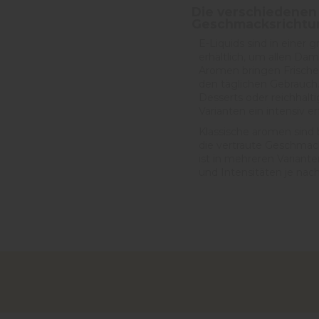
Die verschiedenen 
Geschmacksricht
E-Liquids sind in einer
erhältlich, um allen Da
Aromen bringen Frische 
den täglichen Gebrauch.
Desserts oder reichhal
Varianten ein intensiv e
Klassische aromen sind
die vertraute Geschma
ist in mehreren Variante
und Intensitäten je nac