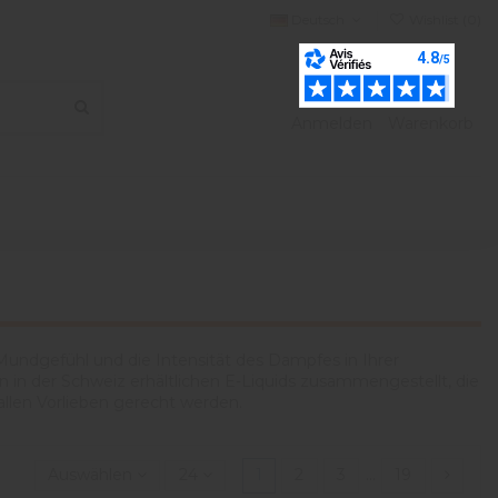
Deutsch
Wishlist (
0
)
Anmelden
Warenkorb
undgefühl und die Intensität des Dampfes in Ihrer
 in der Schweiz erhältlichen E-Liquids zusammengestellt, die
allen Vorlieben gerecht werden.
Auswählen
24
1
2
3
…
19