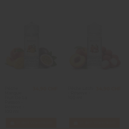
Pêche
Pêche Litchi
34,90 CHF
34,90 CHF
Mangue
- Réserve -
Fruit De La
100 ml
Passion -
Réserve -
100 ml
In den Warenkorb
In den Warenkorb