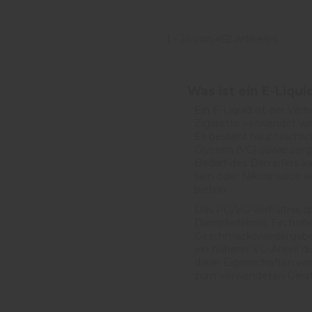
1 - 24 von 452 Artikel(n)
Was ist ein E-Liqui
Ein E-Liquid ist der Verb
Zigarette verwendet wi
Es besteht hauptsächlic
Glycerin (VG) sowie sor
Bedarf des Dampfers kann
sein oder Nikotinsalze e
bieten.
Das PG/VG-Verhältnis sp
Dampferlebnis. Ein hoher
Geschmackswiedergabe u
ein höherer VG-Anteil 
diese Eigenschaften ver
zum verwendeten Gerät 