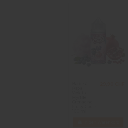
Barbe à
29,90 CHF
Papa
Violette
Myrtille
Grenadine -
Fruity Cool -
100 ml
In den Warenkorb