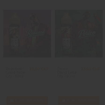
Redwood -
Périco -
23,50 CHF
23,50 CHF
Grand Taste
Grand Taste
City - 50ml
City - 50ml
In den Warenkorb
In den Warenkorb