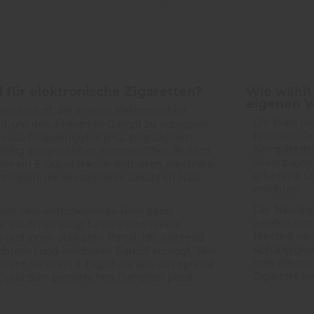
d für elektronische Zigaretten?
Wie wählt
eigenen V
rauchsstoff, der in einer elektronischen
Die Wahl des
rd, um den inhalierten Dampf zu erzeugen.
Kriterien: G
h aus Propylenglykol (PG), pflanzlichem
Kompatibilit
gfältig ausgewählten Aromastoffen. Je nach
bevorzugen
 ein E-Liquid Nikotin enthalten, nikotinfrei
erfahrene D
nthalten, die ein sanfteres Gefühl im Hals
möchten.
Der Nikotin
ielt eine entscheidende Rolle beim
werden, um 
 PG-Anteil sorgt für eine intensivere
Nikotinfreie
nd einen stärkeren Throat-Hit, während
Abhängigkei
dichteren und weicheren Dampf erzeugt. Wer
oder Nikotin
steht, kann ein E-Liquid wählen, das optimal
Zigarette lie
und zum persönlichen Dampfstil passt.