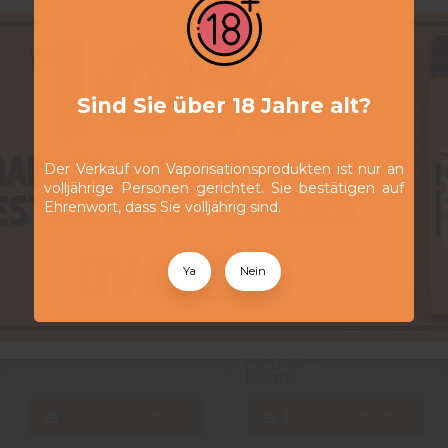
Sind Sie über 18 Jahre alt?
Der Verkauf von Vaporisationsprodukten ist nur an
volljährige Personen gerichtet. Sie bestätigen auf
Ehrenwort, dass Sie volljährig sind.
Ya
Nein
Marshmallow Pomme
Grenadine
29,90 CHF
Framboise - Fruity Cool -
Fraise
100 ml
Framboise
Bleue -
29,90 CHF
Fruity Cool -
100 ml
In den Warenkorb
In den Warenkorb