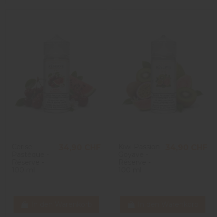
Cerise
Kiwi Passion
34,90 CHF
34,90 CHF
Pastèque -
Goyave -
Réserve -
Réserve -
100 ml
100 ml
In den Warenkorb
In den Warenkorb