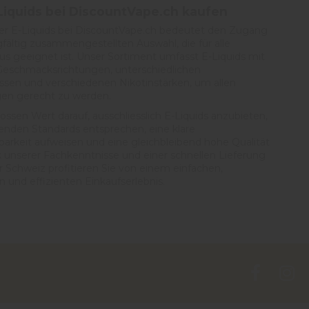
iquids bei DiscountVape.ch kaufen
rer E-Liquids bei DiscountVape.ch bedeutet den Zugang
gfältig zusammengestellten Auswahl, die für alle
s geeignet ist. Unser Sortiment umfasst E-Liquids mit
n Geschmacksrichtungen, unterschiedlichen
ssen und verschiedenen Nikotinstärken, um allen
en gerecht zu werden.
ossen Wert darauf, ausschliesslich E-Liquids anzubieten,
tenden Standards entsprechen, eine klare
arkeit aufweisen und eine gleichbleibend hohe Qualität
k unserer Fachkenntnisse und einer schnellen Lieferung
r Schweiz profitieren Sie von einem einfachen,
n und effizienten Einkaufserlebnis.