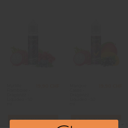
Myrtille
Mangue
19,90 CHF
19,90 CHF
Framboise -
Cassis -
Dragonzz -
Dragonzz -
Liquideo - 50
Liquideo - 50
ml
ml
In den Warenkorb
In den Warenkorb
D