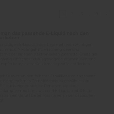
1
2
3
…
19
 man das passende E-Liquid nach den
orlieben
 richtigen E-Liquids basiert auf mehreren wichtigen
eschmack, Nikotingehalt, Flaschengrösse und
ät mit der eigenen elektronischen Zigarette. Einsteiger
 häufig einfache und ausgewogene Aromen, während
ampfer komplexere Geschmacksprofile entdecken
gehalt sollte an den früheren Tabakkonsum angepasst
ein angenehmes Dampferlebnis zu gewährleisten.
 E-Liquids eignen sich für Personen, die ohne
t dampfen möchten, während E-Liquids mit Nikotin
salzen ein Gefühl bieten, das näher an der klassischen
gt.