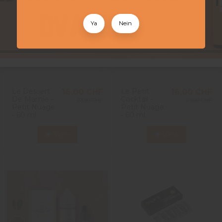
Ya
Nein
Le Dessert
Le Petit
16,00 CHF
16,00 CHF
De Mamie -
Cocktail -
23,90 CHF
23,90 CHF
Petit Nuage
Petit Nuage
- 60 ml
- 60 ml
View
View