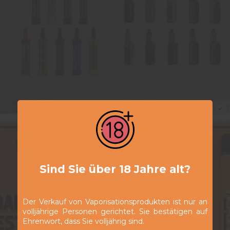
Kit E-Chicha
Kit M100
29,90 CHF
49,90 CHF
D
Hookah Air -
Aegis Mini 2
37,90 CHF
64,90 CHF
Fumytech
- GeekVape
View
View
Sind Sie über 18 Jahre alt?
Der Verkauf von Vaporisationsprodukten ist nur an
volljährige Personen gerichtet. Sie bestätigen auf
Ehrenwort, dass Sie volljährig sind.