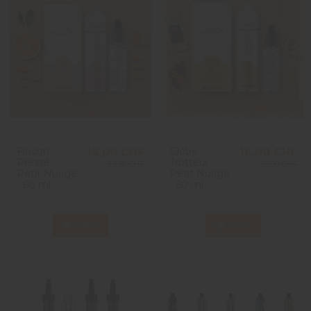
Flocon
Globe
16,00 CHF
16,00 CHF
Pressé -
Trotteur -
23,90 CHF
23,90 CHF
Petit Nuage
Petit Nuage
- 60 ml
- 60 ml
View
View