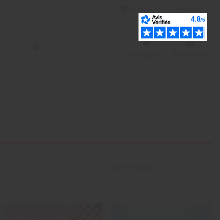
Deutsch
Wishlist (
0
)
Anmelden
Warenkorb
Name (A bis Z)
18