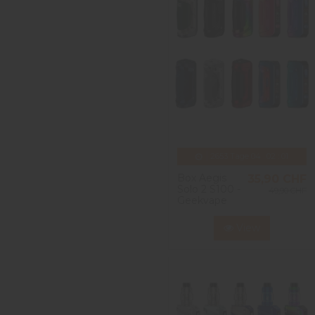
2653
Tage
04
:
02
:
00
Box Aegis
35,90 CHF
Solo 2 S100 -
49,90 CHF
Geekvape
View