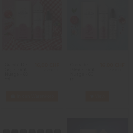
Granité De
Grenade
16,00 CHF
16,00 CHF
Goji - Petit
Pilée - Petit
23,90 CHF
23,90 CHF
Nuage - 60
Nuage - 60
ml
ml
In den Warenkorb
View