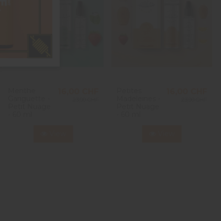
Menthe
Petites
16,00 CHF
16,00 CHF
Gariguette -
Madeleines -
23,90 CHF
23,90 CHF
Petit Nuage
Petit Nuage
- 60 ml
- 60 ml
View
View