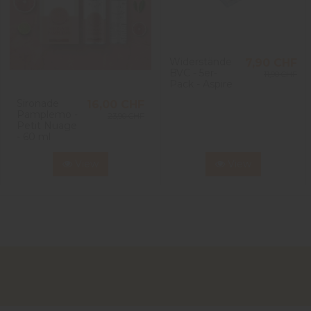
Widerstände
7,90 CHF
BVC - 5er-
11,90 CHF
Pack - Aspire
Sironade
16,00 CHF
Pamplemo -
23,90 CHF
Petit Nuage
- 60 ml
View
View