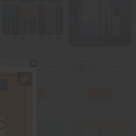
Kit Pod
L'Attrape
24,90 CHF
16,00 CHF
o not show again.
XROS Pro -
Rêves - Petit
39,90 CHF
23,90 CHF
Vaporesso
Nuage - 60
ml
View
View