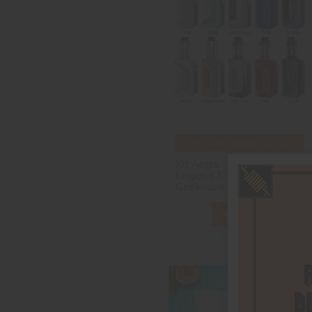
1557
Tage
04
:
02
:
00
Kit Aegis
59,90 CHF
Legend 3 -
79,90 CHF
Geekvape
View