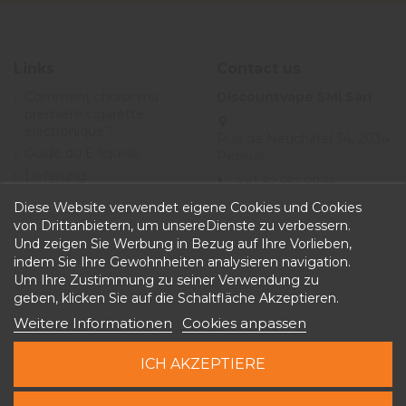
Links
Contact us
Comment choisir ma
Discountvape SMI Sàrl
première cigarette
électronique ?
Rue de Neuchâtel 34, 2034
Guide du E-liquide
Peseux
Lieferung
+41 32 552 99 56
Angebote
Diese Website verwendet eigene Cookies und Cookies
info@discountvape.ch
Allgemeine
von Drittanbietern, um unsereDienste zu verbessern.
iqitcontactpage - module,
Geschäftsbedingungen
Und zeigen Sie Werbung in Bezug auf Ihre Vorlieben,
you can put own text in
indem Sie Ihre Gewohnheiten analysieren navigation.
configuration
Um Ihre Zustimmung zu seiner Verwendung zu
geben, klicken Sie auf die Schaltfläche Akzeptieren.
Weitere Informationen
Cookies anpassen
ICH AKZEPTIERE
Copyright © 2026 Discountvape.ch -
Alle Rechte