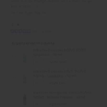
erfrischendes Dampferlebnis mit Le Petit Verger
Frais Ananas Coco.
Sie benötigen Nikotin-
booster
.
5
/
5
-
2
avis
Ergänzende Produkte
Nikotin-Booster PG/VG 50/50 –
Liquideo – 10 ml
+2,90 CHF
Nikotin-Booster SELS, PG/VG
50/50 – Liquideo – 10 ml
+3,20 CHF
Booster Nicopulse 20MG PG/VG
50/50 - Eliquid France - 10 ml
+2,90 CHF