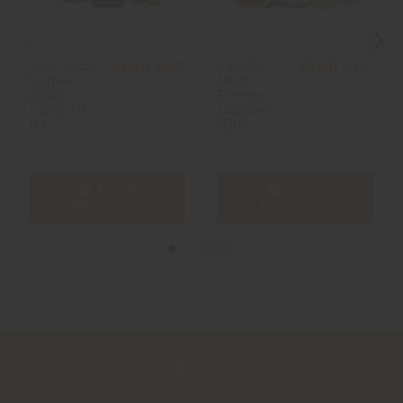
Don Cristo
Canaille -
23,90 CHF
19,90 CHF
Coffee -
Multi
PGVG
Freeze -
Labs - 50
Liquideo -
ml
50ml
In den
In den
Warenkorb
Warenkorb