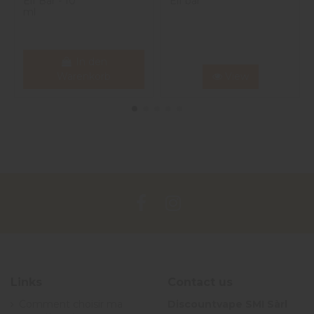
Elf Bar - 10
Elf bar
ml
In den
Warenkorb
View
Links
Contact us
Comment choisir ma
Discountvape SMI Sàrl