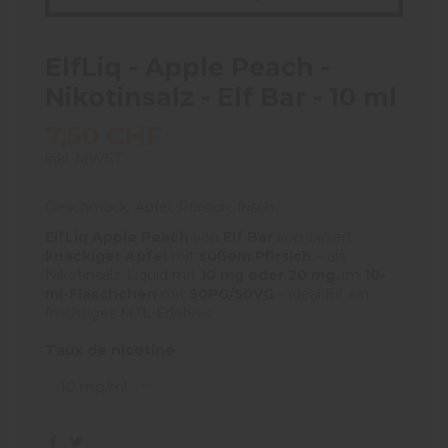
ElfLiq - Apple Peach -
Nikotinsalz - Elf Bar - 10 ml
7,50 CHF
inkl. MWST
Geschmack: Apfel, Pfirsich, frisch
ElfLiq Apple Peach
von
Elf Bar
kombiniert
knackiger Apfel
mit
süßem Pfirsich
– als
Nikotinsalz-Liquid mit
10 mg oder 20 mg
, im
10-
ml-Fläschchen
mit
50PG/50VG
– ideal für ein
fruchtiges MTL-Erlebnis.
Taux de nicotine