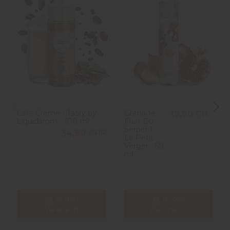
Café Crème - Tasty by
Grenade
19,90 CHF
Liquidarom - 100 ml
Fruit Du
Serpent -
34,90 CHF
Le Petit
Verger - 50
ml
In den
In den
Warenkorb
Warenkorb