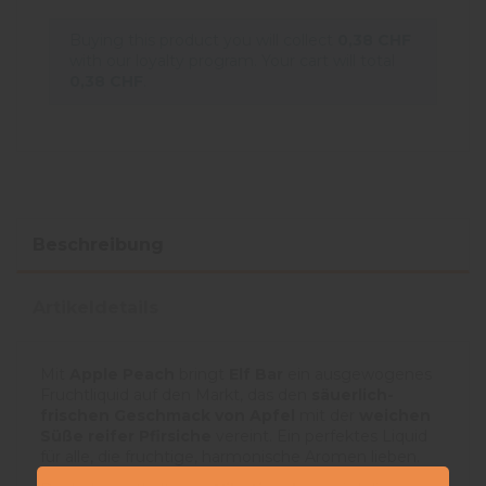
Buying this product you will collect
0,38 CHF
with our loyalty program. Your cart will total
0,38 CHF
.
Beschreibung
Artikeldetails
Mit
Apple Peach
bringt
Elf Bar
ein ausgewogenes
Fruchtliquid auf den Markt, das den
säuerlich-
frischen Geschmack von Apfel
mit der
weichen
Süße reifer Pfirsiche
vereint. Ein perfektes Liquid
für alle, die fruchtige, harmonische Aromen lieben.