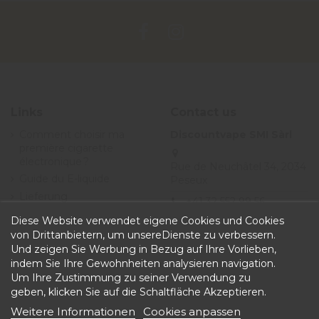
Links
Contact us
Comment choisir ma
Discountvape SMI Sàrl
première cigarette
électronique ?
Rue de Neuchâtel 34, 2034
Guide du E-liquide
Peseux
Lieferung
+41 32 552 99 56
Angebote
Diese Website verwendet eigene Cookies und Cookies
info@discountvape.ch
Allgemeine
von Drittanbietern, um unsereDienste zu verbessern.
iqitcontactpage - module,
Geschäftsbedingungen
Und zeigen Sie Werbung in Bezug auf Ihre Vorlieben,
you can put own text in
indem Sie Ihre Gewohnheiten analysieren navigation.
configuration
Um Ihre Zustimmung zu seiner Verwendung zu
geben, klicken Sie auf die Schaltfläche Akzeptieren.
Weitere Informationen
Cookies anpassen