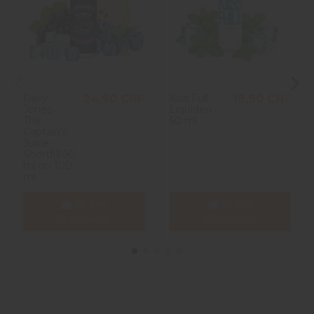
Davy
Kiss Full -
24,90 CHF
19,90 CHF
Jones -
Liquideo -
The
50 ml
Captain's
Juice -
Shortfill 50
ml ou 100
ml
In den
In den
Warenkorb
Warenkorb