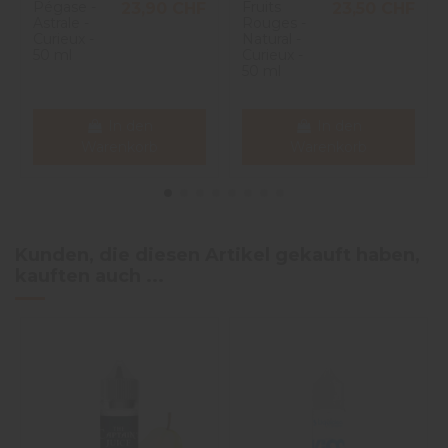
Pégase -
Fruits
23,90 CHF
23,50 CHF
Astrale -
Rouges -
Curieux -
Natural -
50 ml
Curieux -
50 ml
In den
In den
Warenkorb
Warenkorb
Kunden, die diesen Artikel gekauft haben,
kauften auch ...