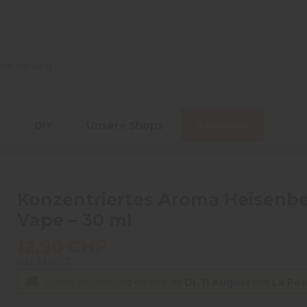
r
DIY
Unsere Shops
Aktionen
Konzentriertes Aroma Heisenbe
Vape – 30 ml
12,90 CHF
inkl. MWST
Sofort kaufen
und erhalte es
Di. 11 August
mit
La Pos