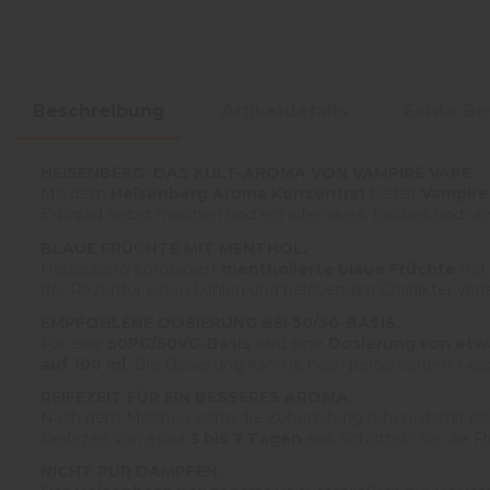
Beschreibung
Artikeldetails
Echte B
HEISENBERG: DAS KULT-AROMA VON VAMPIRE VAPE.
Mit dem
Heisenberg Aroma Konzentrat
bietet
Vampire
E-Liquid selbst mischen und ein intensives, frisches und 
BLAUE FRÜCHTE MIT MENTHOL.
Heisenberg kombiniert
mentholierte blaue Früchte
mit 
der Rezeptur einen kühlen und belebenden Charakter verleih
EMPFOHLENE DOSIERUNG BEI 50/50-BASIS.
Für eine
50PG/50VG-Basis
wird eine
Dosierung von etw
auf 100 ml
. Die Dosierung kann je nach persönlichem G
REIFEZEIT FÜR EIN BESSERES AROMA.
Nach dem Mischen sollte die Zubereitung ruhen, damit si
Reifezeit von etwa
3 bis 7 Tagen
aus. Schütteln Sie die 
NICHT PUR DAMPFEN.