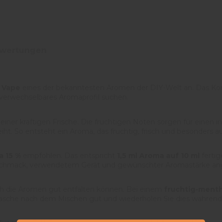
ewertungen
 Vape
eines der bekanntesten Aromen der DIY-Welt an. Das Ko
unverwechselbares Aromaprofil suchen.
einer kräftigen Frische. Die fruchtigen Noten sorgen für einen
t. So entsteht ein Aroma, das fruchtig, frisch und besonders au
a 15 %
empfohlen. Das entspricht
1,5 ml Aroma auf 10 ml
fertig
eschmack, verwendetem Gerät und gewünschter Aromastärke an
ch die Aromen gut entfalten können. Bei einem
fruchtig-ment
Flasche nach dem Mischen gut und wiederholen Sie dies während 