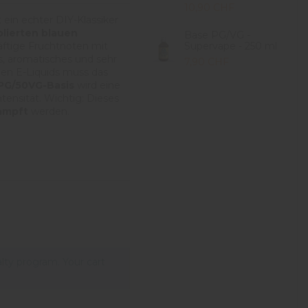
10,90 CHF
t ein echter DIY-Klassiker
lierten blauen
Base PG/VG -
äftige Fruchtnoten mit
Supervape - 250 ml
es, aromatisches und sehr
7,90 CHF
nen E-Liquids muss das
PG/50VG-Basis
wird eine
ensität. Wichtig: Dieses
ampft
werden.
alty program. Your cart