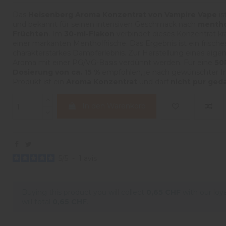
Das
Heisenberg Aroma Konzentrat von Vampire Vape
is
und bekannt für seinen intensiven Geschmack nach
mentho
Früchten
. Im
30-ml-Flakon
verbindet dieses Konzentrat kr
einer markanten Mentholfrische. Das Ergebnis ist ein frisch
charakterstarkes Dampferlebnis. Zur Herstellung eines eige
Aroma mit einer PG/VG-Basis verdünnt werden. Für eine
50
Dosierung von ca. 15 %
empfohlen, je nach gewünschter Int
Produkt ist ein
Aroma Konzentrat
und darf
nicht pur ged
In den Warenkorb
5
/
5
-
1
avis
Buying this product you will collect
0,65 CHF
with our loy
will total
0,65 CHF
.