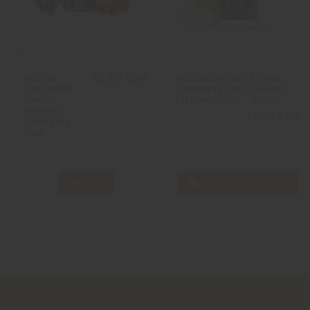
Arôme
Konzentriertes Aroma
12,90 CHF
concentré
Shinigami Zero (Sweet
Raisin
Edition) – A&L – 30 ml
Redmix -
13,50 CHF
Ohm Des
Bois
View
In den Warenkorb