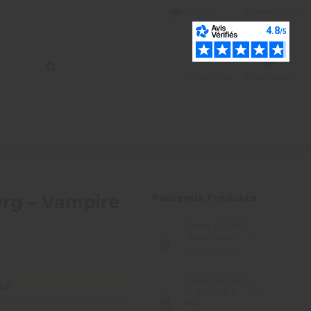
Deutsch
Wishlist (
0
)
Anmelden
Warenkorb
rg – Vampire
Passende Produkte
Base PG/VG -
Supervape - 1L
18,90 CHF
Base PG/VG -
te
Supervape - 500
ml