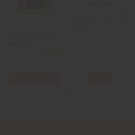
Base PG/VG
10,90 CHF
- Supervape
- 500 ml
Konzentriertes Aroma
Nagato (Sweet Edition) –
A&L – 30 ml
13,50 CHF
In den Warenkorb
View