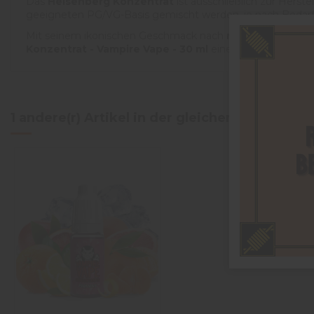
Das
Heisenberg Konzentrat
ist ausschließlich zur Herst
geeigneten PG/VG-Basis gemischt werden, je nach Bedarf
Mit seinem ikonischen Geschmack nach
mentholierten 
Konzentrat - Vampire Vape - 30 ml
eine starke Wahl für a
5
/
5
1 andere(r) Artikel in der gleichen Kategorie:
Basé sur
1
avis soumis à un
contrôle
Voir tous les avis sur ce site
5
étoiles
1
4
étoiles
0
3
étoiles
0
2
étoiles
0
1
étoile
0
Trier les avis