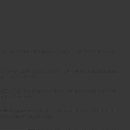
nzentrat im
30-ml-Flakon
richtet sich an Dampfer, die ihr
 intensiven, leicht süßen Geschmack, während das
Menthol
sdrucksstark wirkt.
es E-Liquid,
4,5 ml auf 30 ml
,
7,5 ml auf 50 ml
oder
15 ml
gepasst werden.
holischen Aroma
wie Heisenberg reicht in der Regel eine
der Reifezeit regelmäßig.