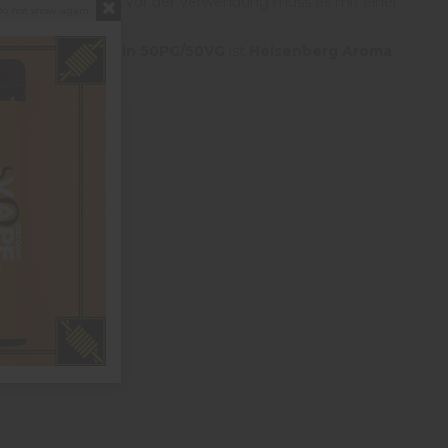
gedampft
werden. Vor der Verwendung muss es mit einer
o not show again.
sierung von
15 % in 50PG/50VG
ist
Heisenberg Aroma
erstellen möchten.
1