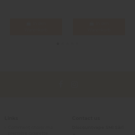
1
In den
In den
Warenkorb
Warenkorb
Links
Contact us
Comment choisir ma
Discountvape SMI Sàrl
première cigarette