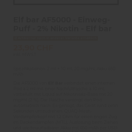
Elf bar AF5000 - Einweg-
Puff - 2% Nikotin - Elf bar
Artikel nur noch in anderer Variante erhältlich
23,90 CHF
inkl. MWST
Spezifikationen: 2 ml + 10 ml, 20 mg/ml, Akku 650
mAh
Die AF5000 von
Elf Bar
verbindet einen internen
Pod à 2 ml mit einer Nachfüllflasche à 10 ml,
vorbefüllt mit Liquid auf Nikotinsalz-Basis mit 20
mg/ml (2 %). Die Flasche versorgt den Pod
automatisch nach: Es genügt, das Gerät rund zehn
Sekunden umzudrehen. QUAQ-Mesh-
Verdampferkopf mit 1,2 Ohm für einen engen Zug
im Backendampfen (MTL), Auslösung beim Ziehen
und wiederaufladbarer Akku mit 650 mAh per USB-