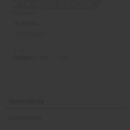
C. Laut Hersteller bis zu 5000 Züge. Enthält
Nikotin, das stark abhängig macht. Nur für
Erwachsene.
Geschmack
3.8
/
5
-
5
avis
Beschreibung
Artikeldetails