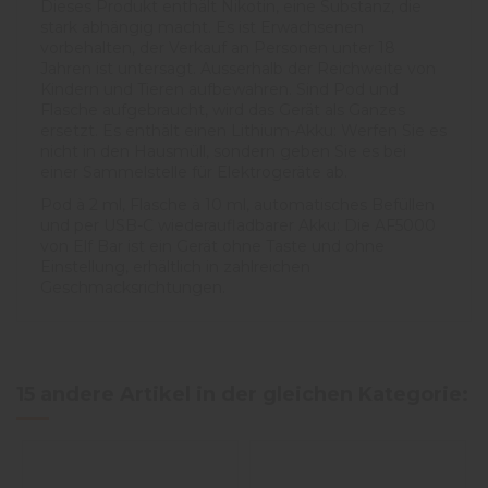
Dieses Produkt enthält Nikotin, eine Substanz, die
stark abhängig macht. Es ist Erwachsenen
vorbehalten, der Verkauf an Personen unter 18
Jahren ist untersagt. Ausserhalb der Reichweite von
Kindern und Tieren aufbewahren. Sind Pod und
Flasche aufgebraucht, wird das Gerät als Ganzes
ersetzt. Es enthält einen Lithium-Akku: Werfen Sie es
nicht in den Hausmüll, sondern geben Sie es bei
einer Sammelstelle für Elektrogeräte ab.
Pod à 2 ml, Flasche à 10 ml, automatisches Befüllen
und per USB-C wiederaufladbarer Akku: Die AF5000
von Elf Bar ist ein Gerät ohne Taste und ohne
Einstellung, erhältlich in zahlreichen
Geschmacksrichtungen.
3.8
/
5
Avis vérifié
Goût savoureux et batte
15 andere Artikel in der gleichen Kategorie:
bien
Avis du
01/11/2025
, suite à
Basé sur
5
avis soumis à un
expérience du
27/10/2025
p
contrôle
Silena B.
Voir tous les avis sur ce site