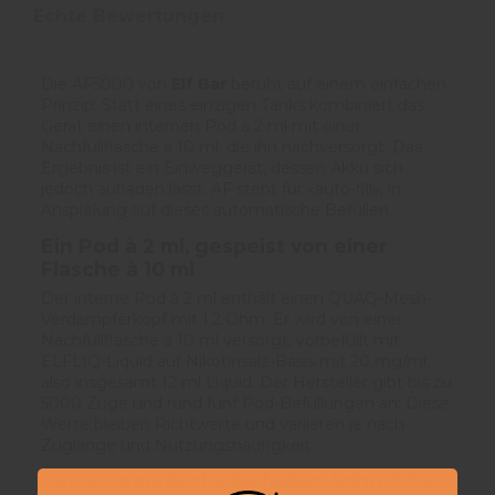
Echte Bewertungen
Die AF5000 von
Elf Bar
beruht auf einem einfachen
Prinzip: Statt eines einzigen Tanks kombiniert das
Gerät einen internen Pod à 2 ml mit einer
Nachfüllflasche à 10 ml, die ihn nachversorgt. Das
Ergebnis ist ein Einweggerät, dessen Akku sich
jedoch aufladen lässt. AF steht für «auto-fill», in
Anspielung auf dieses automatische Befüllen.
Ein
Pod à 2 ml, gespeist von einer
Flasche à 10 ml
Der interne Pod à 2 ml enthält einen QUAQ-Mesh-
Verdampferkopf mit 1,2 Ohm. Er wird von einer
Nachfüllflasche à 10 ml versorgt, vorbefüllt mit
ELFLIQ-Liquid auf Nikotinsalz-Basis mit 20 mg/ml,
also insgesamt 12 ml Liquid. Der Hersteller gibt bis zu
5000 Züge und rund fünf Pod-Befüllungen an: Diese
Werte bleiben Richtwerte und variieren je nach
Zuglänge und Nutzungshäufigkeit.
Das automatische Befüllen, Schritt für