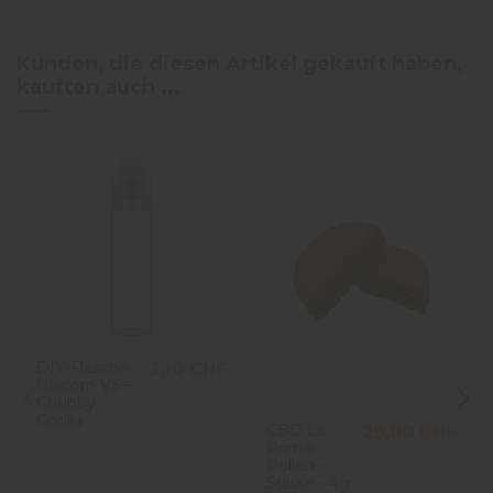
Avis vérifié
Kunden, die diesen Artikel gekauft haben,
Goût frais
kauften auch ...
Avis du
01/04/2025
, suite
expérience du
27/03/2025
Victoria V.
Utile
(0)
Signaler
Avis vérifié
J'apprécie la contenanc
taffe qui est de 5000.
Avis du
07/10/2024
, suite
DIY-Flasche
3,10 CHF
expérience du
30/09/2024
Unicorn V3 –
M.H.
Chubby
Gorilla
Utile
(0)
Signaler
CBD La
29,00 CHF
Prima
Pollen -
Suisse - 4g