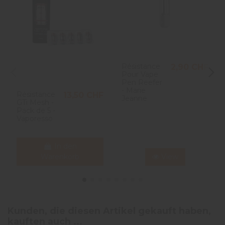
4
étoiles
0
3
étoiles
0
2
étoiles
0
1
1
étoile
0
Trier les avis
Résistance
2,90 CHF
Pour Vape
Pen Reefer
- Marie
Résistance
13,50 CHF
Jeanne
GTi Mesh -
Pack de 5 -
Vaporesso
In den
Warenkorb
View
Kunden, die diesen Artikel gekauft haben,
kauften auch ...