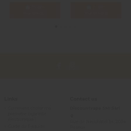
In den
In den
Warenkorb
Warenkorb
Links
Contact us
Comment choisir ma
Discountvape SMI Sàrl
première cigarette
électronique ?
Rue de Neuchâtel 34, 2034
Guide du E-liquide
Peseux