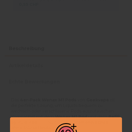
0,55 CHF
.
Beschreibung
Artikeldetails
Echte Bewertungen
Das
4er-Pack Wenax M1 Pods
von
Geekvape
ist
die perfekte Lösung, um Liquids bequem zu
wechseln oder verschlissene Pods auszutauschen.
Kompatibel mit dem
Wenax M1 Pod
und dem
Refill
by Pulp Pod
ermöglichen sie
Aromenwechsel
ohne Rückstände
.