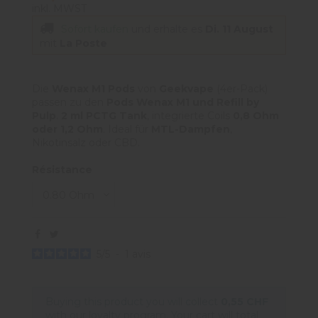
inkl. MWST
Sofort kaufen
und erhalte es
Di. 11 August
mit
La Poste
Die
Wenax M1 Pods
von
Geekvape
(4er-Pack)
passen zu den
Pods Wenax M1 und Refill by
Pulp
.
2 ml PCTG Tank
, integrierte Coils
0,8 Ohm
oder 1,2 Ohm
. Ideal für
MTL-Dampfen
,
Nikotinsalz oder CBD.
Résistance
5
/
5
-
1
avis
Buying this product you will collect
0,55 CHF
with our loyalty program. Your cart will total