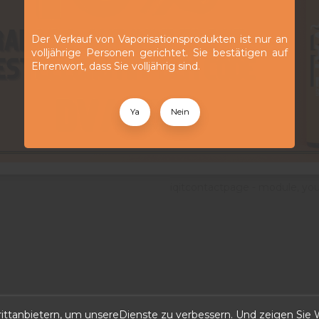
Der Verkauf von Vaporisationsprodukten ist nur an
volljährige Personen gerichtet. Sie bestätigen auf
Ehrenwort, dass Sie volljährig sind.
Contact us
Discountvape SMI Sàrl
Ya
Nein
Rue de Neuchâtel 34, 203
+41 32 552 99 56
info@discountvape.ch
iqitcontactpage - module, you
ttanbietern, um unsereDienste zu verbessern. Und zeigen Sie W