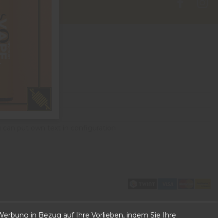
4 Peseux
 can put own text in configuration
erbung in Bezug auf Ihre Vorlieben, indem Sie Ihre