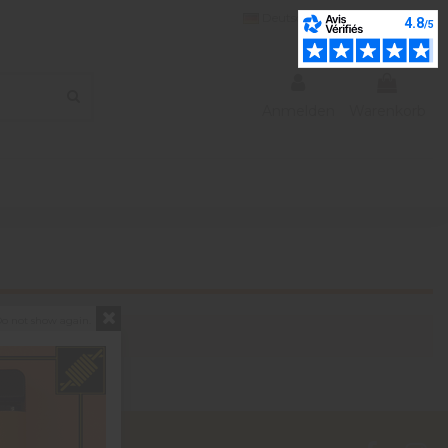
Deutsch
Wishlist (
0
)
Anmelden
Warenkorb
o not show again.