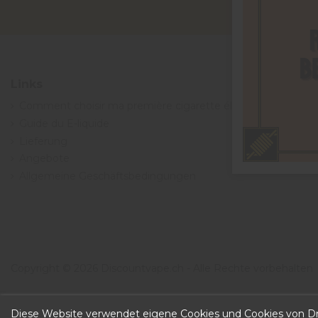
Links
Comment choisir ma première cigarette électronique ?
Guide du E-liquide
Lieferung
Angebote
Allgemeine Geschäftsbedingungen
Copyright © 2026 Discountvape.ch -
Alle Rechte vorbehalten
Diese Website verwendet eigene Cookies und Cookies von Dri