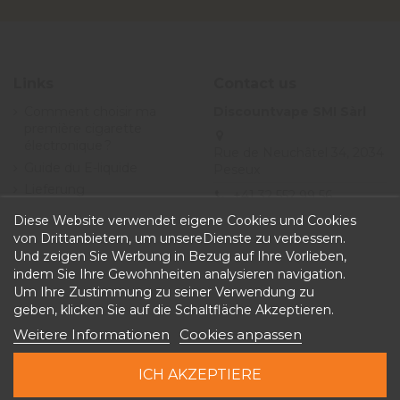
Links
Contact us
Comment choisir ma
Discountvape SMI Sàrl
première cigarette
électronique ?
Rue de Neuchâtel 34, 2034
Guide du E-liquide
Peseux
Lieferung
+41 32 552 99 56
Angebote
Diese Website verwendet eigene Cookies und Cookies
info@discountvape.ch
Allgemeine
von Drittanbietern, um unsereDienste zu verbessern.
iqitcontactpage - module,
Geschäftsbedingungen
Und zeigen Sie Werbung in Bezug auf Ihre Vorlieben,
you can put own text in
indem Sie Ihre Gewohnheiten analysieren navigation.
configuration
Um Ihre Zustimmung zu seiner Verwendung zu
geben, klicken Sie auf die Schaltfläche Akzeptieren.
Weitere Informationen
Cookies anpassen
ICH AKZEPTIERE