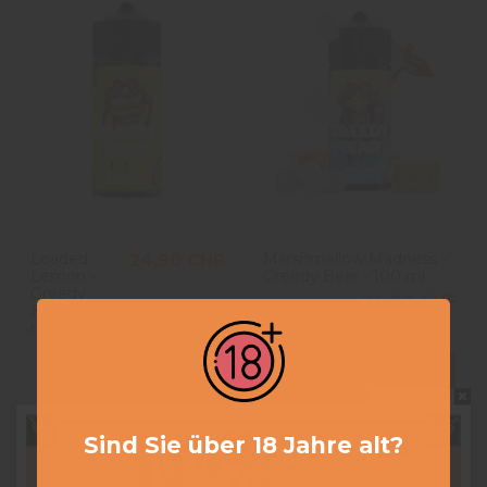
Loaded
Marshmallow Madness -
24,90 CHF
Lemon -
Greedy Bear - 100 ml
Greedy
24,90 CHF
Bear - 100
ml
View
In den Warenkorb
Do not show again.
Sind Sie über 18 Jahre alt?