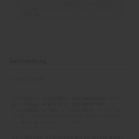
Buying this product you will collect
1,05 CHF
with our loyalty program. Your cart will total
1,05 CHF
.
Beschreibung
Artikeldetails
Der
XTank T Verdampfer von Vaporesso
bietet
ein AIO-inspiriertes Design, das Einfachheit und
Vielseitigkeit kombiniert. Dieses Modell richtet sich
sowohl an Umsteiger als auch an erfahrene Dampfer,
die einen zuverlässigen, alltagstauglichen
Clearomizer suchen.
Dank des
Top-Fill-Systems
und der
einstellbaren