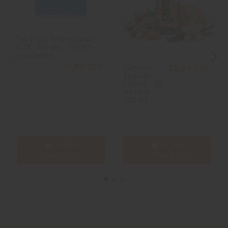
5er-Pack Widerstände
GTX - Target - PM80 -
Vaporesso
11,90 CHF
Famous -
23,90 CHF
Eliquide
France - 50
ml Und
100 ml
In den
In den
Warenkorb
Warenkorb