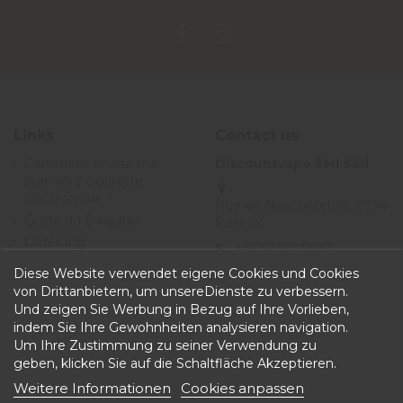
Links
Contact us
Comment choisir ma
Discountvape SMI Sàrl
première cigarette
électronique ?
Rue de Neuchâtel 34, 2034
Guide du E-liquide
Peseux
Lieferung
+41 32 552 99 56
Angebote
Diese Website verwendet eigene Cookies und Cookies
info@discountvape.ch
Allgemeine
von Drittanbietern, um unsereDienste zu verbessern.
iqitcontactpage - module,
Geschäftsbedingungen
Und zeigen Sie Werbung in Bezug auf Ihre Vorlieben,
you can put own text in
indem Sie Ihre Gewohnheiten analysieren navigation.
configuration
Um Ihre Zustimmung zu seiner Verwendung zu
geben, klicken Sie auf die Schaltfläche Akzeptieren.
Weitere Informationen
Cookies anpassen