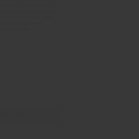
0/80 PG/VG, 50/50 PG/VG
n nach Ihren Bedürfnissen
tensiven Geschmack oder
e bietet Ihnen eine
ampferlebnis.
lty program. Your cart