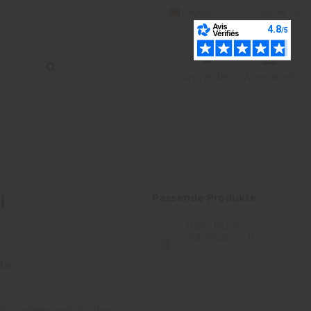
Deutsch
Wishlist (
0
)
Anmelden
Warenkorb
l
Passende Produkte
Base PG/VG -
Supervape - 1L
18,90 CHF
te
hlüsselelement für Ihre