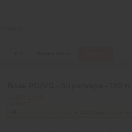
r
DIY
Unsere Shops
Aktionen
Base PG/VG - Supervape - 120 m
4,90 CHF
inkl. MWST
Sofort kaufen
und erhalte es
Di. 11 August
mit
La Pos
Die PG/VG-Basis von Supervape im 120 ml Format ist das Sc