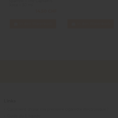
Sparrow – The Captain’s
Juice – 30 ml
14,50 CHF
In den Warenkorb
In den Warenkorb
Links
Comment choisir ma première cigarette électronique ?
Guide du E-liquide