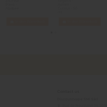
3% Four
Végétol -
Paws -
Astrale -
Alpsbee
Curieux - 50
ml
In den Warenkorb
In den Warenkorb
Contact us
Discountvape SMI Sàrl
Rue de Neuchâtel 34, 203