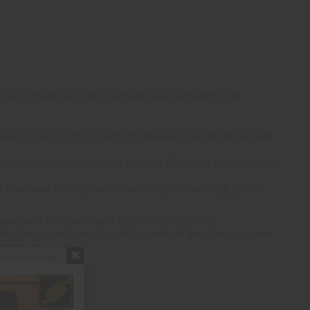
ei verschiedenen Mischverhältnissen erhältlich und
e Basis für eine große Dampfproduktion und ist dabei sanft
chen Geschmackswiedergabe suchen. Es ist mit den meisten
e Basis aus 100 % pflanzlichem Glycerin erzeugt große
qualitativ hochwertigen Option für Ihre DIY-
chkaufen zu müssen. Fügen Sie einfach Ihre bevorzugten
timmt ist.
o not show again.