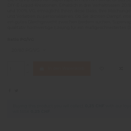
DIY-E-Liquid-Kreationen. Erhältlich in drei Verhältnissen: 2
und 100% VG, ermöglicht Ihnen diese Basis, Ihre Mischunge
und Vorlieben zu personalisieren. Ob Sie dichten Dampf, in
ein gutes Gleichgewicht zwischen beidem suchen, Supervap
qualitativ hochwertige Lösung für ein maßgeschneidertes D
Ratio PG/VG
In den Warenkorb
Buying this product you will collect
0,25 CHF
with our loya
will total
0,25 CHF
.