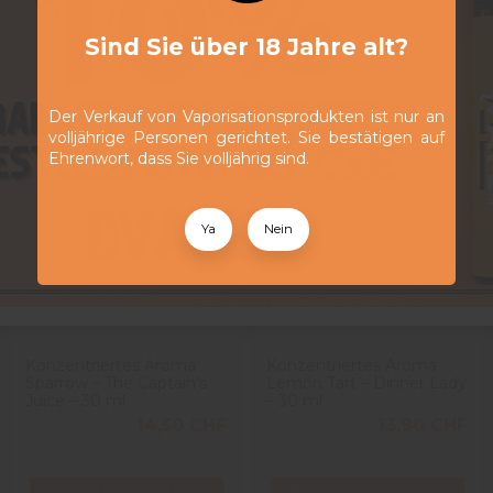
Sind Sie über 18 Jahre alt?
Der Verkauf von Vaporisationsprodukten ist nur an
volljährige Personen gerichtet. Sie bestätigen auf
Ehrenwort, dass Sie volljährig sind.
Ya
Nein
Konzentriertes Aroma
Konzentriertes Aroma
Sparrow – The Captain’s
Lemon Tart – Dinner Lady
Juice – 30 ml
– 30 ml
14,50 CHF
13,90 CHF