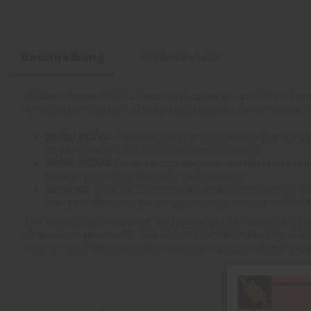
Beschreibung
Artikeldetails
Wählen Sie die PG/VG-Basis von Supervape im 120 ml Format
ermöglicht es jedem, E-Liquids zu kreieren, die auf sein
20/80 PG/VG
: Für dichten und reichhaltigen Dampf ist
im Hals, perfekt für Cloud Chasing Liebhaber.
50/50 PG/VG
: Dieses ausgewogene Verhältnis ist ide
Clearomizern und Atomizern kompatibel.
100% VG
: Ideal für Dampfer, die empfindlich auf PG 
Dampfwolken und bietet gleichzeitig ein sanftes Gefüh
Die Basen von Supervape sind garantiert nikotinfrei und fr
Zubereitungen macht. Das 120 ml Format ist ideal für Da
Aromen und Nikotinbooster hinzu, um das perfekte E-Liqui