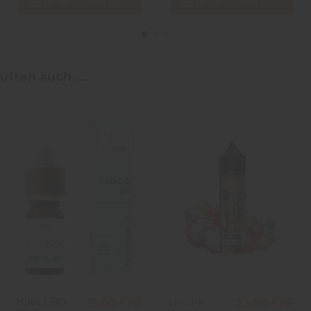
In den Warenkorb
In den Warenkorb
uften auch ...
Huile CBD
Licorne
15,00 CHF
23,90 CHF