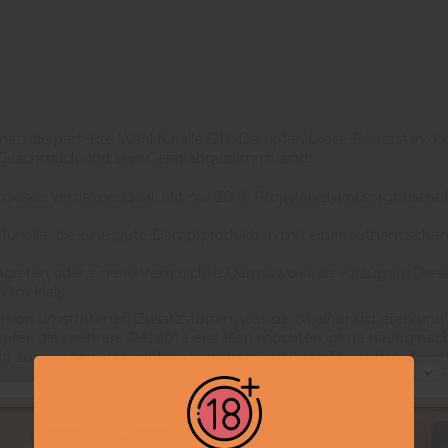
, die perfekte Wahl für alle DIY-Dampfer. Diese Basis ist in dr
en Geschmack und sein Gerät abgestimmt sind:
 dieses Verhältnis ideal. Mit nur 20 % Propylenglykol sorgt dies
al für alle, die eine gute Dampfproduktion mit einer authentis
reagieren oder eine extrem dichte Dampfwolke bevorzugen. Dies
l im Hals.
ei von umstrittenen Zusatzstoffen, was sie zu einer sicheren und 
mpfer, die mehrere Rezepte erstellen möchten, ohne häufig na
d zu mischen, das auf Ihre Vorlieben und Ihren Dampfstil abges
D