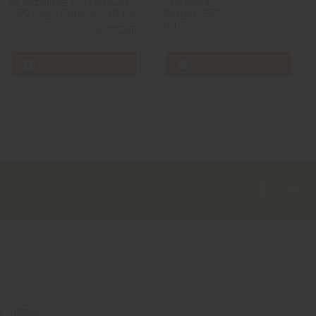
pflanzliches PG / 50% VG
- Le Petit
– 20 mg – Curieux – 10 ml
Verger - 50
ml
3,60 CHF
In den Warenkorb
In den Warenkorb
4 Peseux