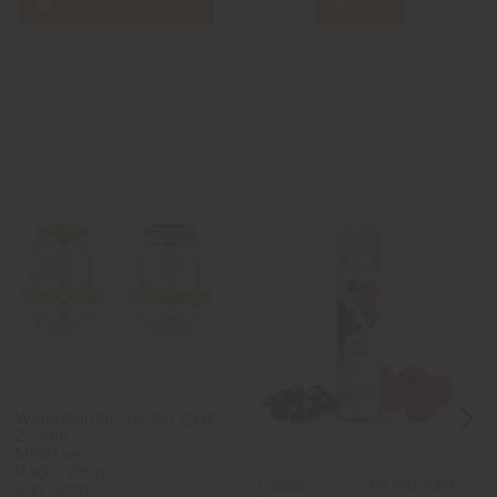
In den Warenkorb
View
Widerstände
14,90 CHF
Z Serie
Mesh 5er-
Pack - Zeus
Cassis
19,90 CHF
Sub Ohm -