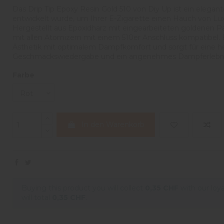
Das Drip Tip Epoxy Resin Gold 510 von Diy Up ist ein elegant
entwickelt wurde, um Ihrer E-Zigarette einen Hauch von Lux
Hergestellt aus Epoxidharz mit eingearbeiteten goldenen Part
mit allen Atomizern mit einem 510er Anschluss kompatibel. Es
Ästhetik mit optimalem Dampfkomfort und sorgt für eine h
Geschmackswiedergabe und ein angenehmes Dampferlebni
Farbe
In den Warenkorb
Buying this product you will collect
0,35 CHF
with our loya
will total
0,35 CHF
.