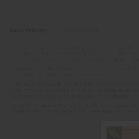
Beschreibung
Artikeldetails
Das Drip Tip Epoxy Resin Gold 510 von Diy Up ist das ulti
Epoxidharz, besticht dieses Drip Tip durch seine wundersch
wahres Kunstwerk mit natürlichen Variationen, die jedes 
Kompatibel mit allen Atomizern mit 510er Anschluss, ist di
aus Epoxidharz bietet eine effektive Wärmeisolierung, sc
Das Design dieses Drip Tips ist nicht nur ästhetisch an
widerstandsfähige Material eine lange Lebensdauer gewährl
Geschmacksverteilung bei, sodass Sie Ihre Lieblingsliquid
Ob Sie ein erfahrener Dampfer sind oder ein Anfänger, der
perfekte Wahl. Es verwandelt Ihre E-Zigarette in ein wahr