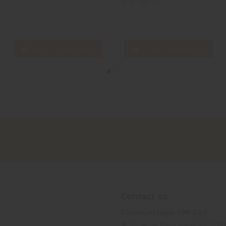
503 - 50 ml
In den Warenkorb
In den Warenkorb
Contact us
Discountvape SMI Sàrl
Rue de Neuchâtel 34, 203