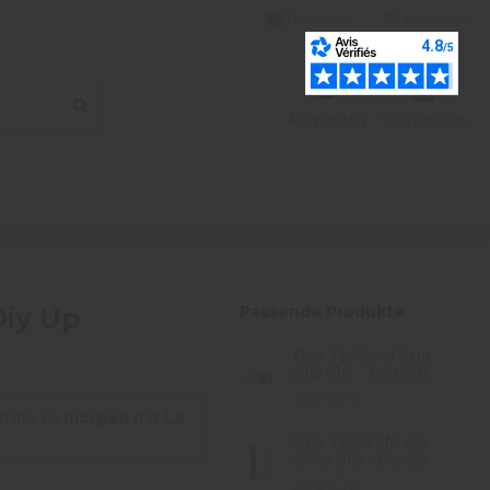
Deutsch
Wishlist (
0
)
Anmelden
Warenkorb
Diy Up
Passende Produkte
Drip Tip Spiral Ego
AIO 510 - Joytech
2,50 CHF
halte es
morgen
mit
La
Drip Tip Girafe Alu
Silver 510 - Diy Up
3,90 CHF