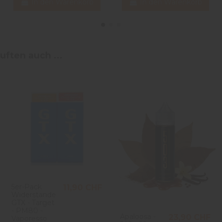
In den Warenkorb
In den Warenkorb
uften auch ...
5er-Pack
11,90 CHF
Widerstände
GTX - Target
- PM80 -
Apaloosa -
23,90 CHF
Vaporesso