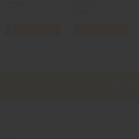
Framboise -
GeekVape
Le Petit
Verger - 50
ml
In den Warenkorb
In den Warenkorb
4 Peseux