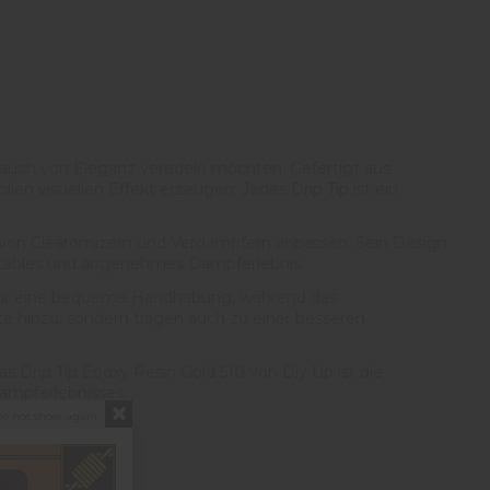
 Hauch von Eleganz veredeln möchten. Gefertigt aus
len visuellen Effekt erzeugen. Jedes Drip Tip ist ein
ette von Clearomizern und Verdampfern anpassen. Sein Design
fortables und angenehmes Dampferlebnis.
t für eine bequeme Handhabung, während das
te hinzu, sondern tragen auch zu einer besseren
s Drip Tip Epoxy Resin Gold 510 von Diy Up ist die
Dampferlebnisses.
o not show again.