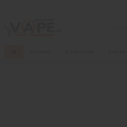
E-Liquids
E-Zigaretten
Puff ba