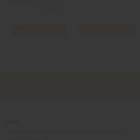
Ryan USA – A&L – 30 ml
11,90 CHF
In den Warenkorb
In den Warenkorb
Links
Comment choisir ma première cigarette électronique ?
Guide du E-liquide