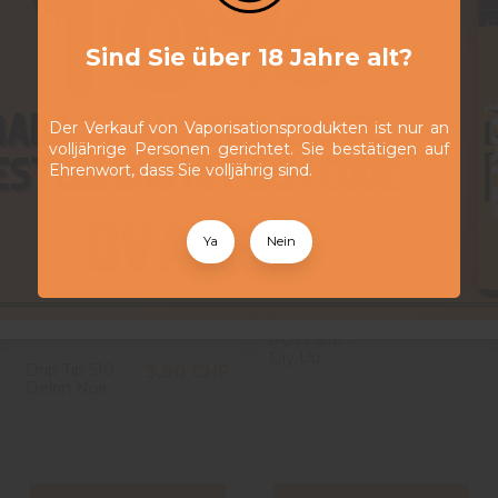
Sind Sie über 18 Jahre alt?
Der Verkauf von Vaporisationsprodukten ist nur an
volljährige Personen gerichtet. Sie bestätigen auf
Ehrenwort, dass Sie volljährig sind.
Ya
Nein
Drip Tip Anti
8,10 CHF
Spit Back
POM 810 -
Diy Up
Drip Tip 510
3,90 CHF
Delrin Noir