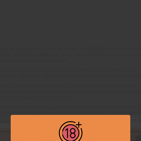
mative Accessoire für Dampfer, die ihr Dampferlebnis mit einem
önen goldenen Partikel, die einen einzigartigen und anspruchsvol
Modell unverwechselbar machen.
eses Drip Tip vielseitig und lässt sich leicht an eine breite Pal
hützt Ihre Lippen vor übermäßiger Hitze und sorgt für ein kom
sprechend, sondern auch funktional. Die ergonomische Form sorg
eistet. Die goldenen Partikel fügen nicht nur eine luxuriöse No
s in vollen Zügen genießen können.
 nach einem eleganten und leistungsstarken Accessoire sucht, da
es Schmuckstück und verbessert gleichzeitig die Qualität Ihres 
D