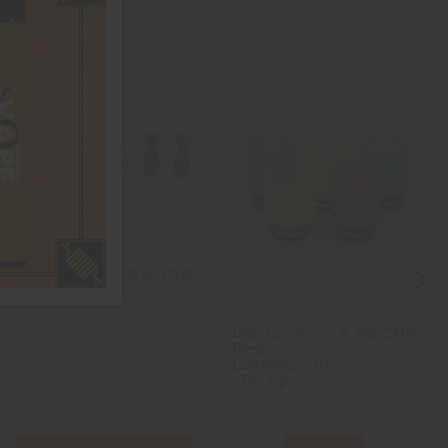
Drip Tip Ming
3,10 CHF
510 - Diy Up
Drip Epoxy
5,90 CHF
Resin
Luminous 510
- Diy Up