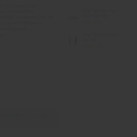
es Accessoire, das
Drip Tip Mini Alu
us zu verleihen.
510 - Diy Up
ikeln, ist dieses Drip Tip
2,50 CHF
 vereint raffinierte
ervorragende
s.
Drip Tip Skull 510 -
Diy Up
9,90 CHF
lty program. Your cart