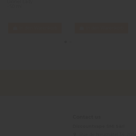
Dinner Lady
- 50 ml
In den Warenkorb
In den Warenkorb
Contact us
Discountvape SMI Sàrl
Rue de Neuchâtel 34, 203