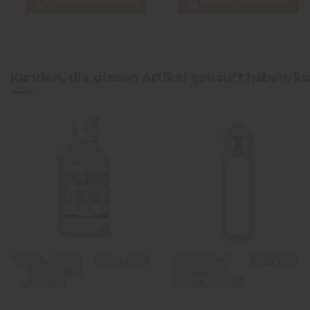
In den Warenkorb
In den Warenkorb
Kunden, die diesen Artikel gekauft haben, ka
Base PG/VG
DIY-Flasche
10,90 CHF
3,10 CHF
- Supervape
Unicorn V3 –
- 500 ml
Chubby Gorilla