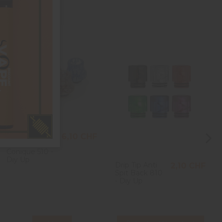
Drip Tip Epoxy
6,10 CHF
Full Resin
Conique 510 -
Diy Up
Drip Tip Anti
2,10 CHF
Spit Back 810
- Diy Up