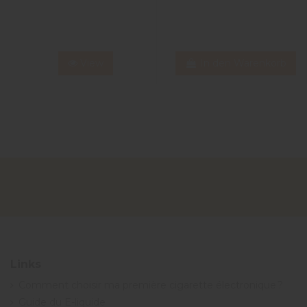
View
In den Warenkorb
Links
Comment choisir ma première cigarette électronique ?
Guide du E-liquide