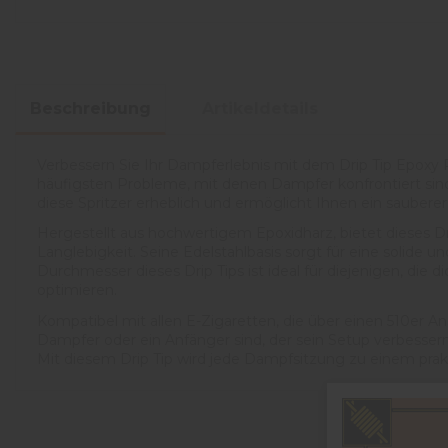
Beschreibung
Artikeldetails
Verbessern Sie Ihr Dampferlebnis mit dem Drip Tip Epoxy R
häufigsten Probleme, mit denen Dampfer konfrontiert sind – 
diese Spritzer erheblich und ermöglicht Ihnen ein saub
Hergestellt aus hochwertigem Epoxidharz, bietet dieses Dr
Langlebigkeit. Seine Edelstahlbasis sorgt für eine solide
Durchmesser dieses Drip Tips ist ideal für diejenigen, d
optimieren.
Kompatibel mit allen E-Zigaretten, die über einen 510er Ans
Dampfer oder ein Anfänger sind, der sein Setup verbessern 
Mit diesem Drip Tip wird jede Dampfsitzung zu einem prak