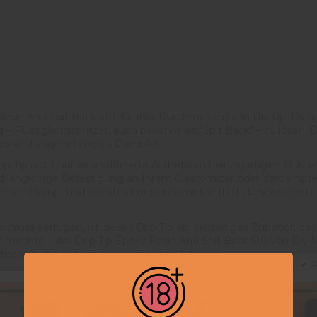
esin Anti Spit Back 510 (Großer Durchmesser) von Diy Up. Diese
Flüssigkeitsspritzer, auch bekannt als "Spit Back" – zu lösen. D
ereres und angenehmeres Dampfen.
ip Tip nicht nur eine raffinierte Ästhetik mit einzigartigen Mu
 und langlebige Befestigung an Ihrem Clearomizer oder Verdampfe
ie dichten Dampf und direktes Lungendampfen (DTL) bevorzugen 
chluss verfügen, ist dieses Drip Tip ein vielseitiges Zubehör, da
möchte – das Drip Tip Epoxy Resin Anti Spit Back 510 von Diy Up i
tischen und optisch ansprechenden Erlebnis.
D