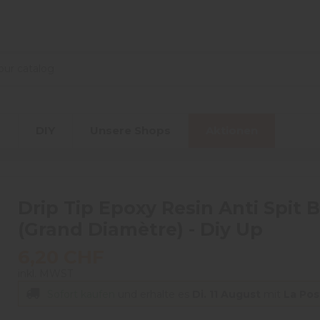
r
DIY
Unsere Shops
Aktionen
Drip Tip Epoxy Resin Anti Spit 
(Grand Diamètre) - Diy Up
6,20 CHF
inkl. MWST
Sofort kaufen
und erhalte es
Di. 11 August
mit
La Pos