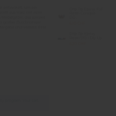
e entwickelt, um ein
Drip Tip Epoxy Full
ellt aus Harz mit einer
Resin Conique
 Metallgitter, das speziell
510...
ein großer Durchmesser
6,10 CHF
ergabe und verleiht Ihrer
Drip Tip Epoxy
Resin 510 - Diy Up
6,20 CHF
lty program. Your cart