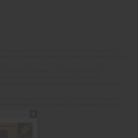
s innovative Drip Tip wurde entwickelt, um eines der
ank seines internen Metallgitters reduziert dieses Drip Tip
stern und Farben, sondern auch außergewöhnliche
r und widersteht effektiv der Hitze. Der große
und so die Geschmackswiedergabe Ihrer Lieblingsliquids
s zu den meisten Setups passt. Egal, ob Sie ein erfahrener
st die ideale Wahl für Komfort, Funktionalität und Stil.
o not show again.