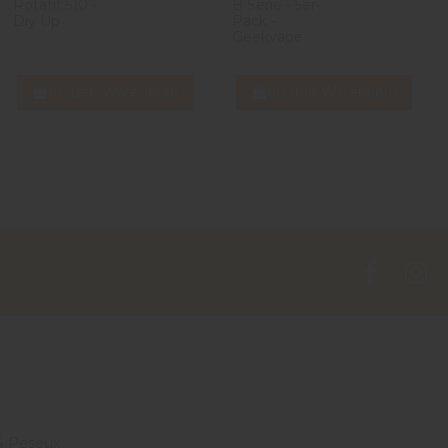
Rotatif 510 -
B Serie - 5er-
Diy Up
Pack -
Geekvape
In den Warenkorb
In den Warenkorb
4 Peseux