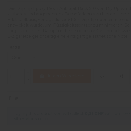
Das Drip Tip Epoxy Resin Anti Spit Back 510 von Diy Up wurd
sauberes und angenehmes Dampferlebnis zu bieten. Hergest
Edelstahlbasis, verfügt dieses 510er Drip Tip über ein internes
entwickelt wurde, um Flüssigkeitsspritzer zu minimieren. S
sorgt für dichten Dampf und eine optimale Geschmackswied
E-Zigarette gleichzeitig eine einzigartige ästhetische Note.
Farbe
In den Warenkorb
Buying this product you will collect
0,31 CHF
with our loya
will total
0,31 CHF
.