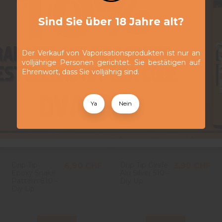
Sind Sie über 18 Jahre alt?
Der Verkauf von Vaporisationsprodukten ist nur an
volljährige Personen gerichtet. Sie bestätigen auf
Ehrenwort, dass Sie volljährig sind.
Ya
Nein
Drip Tip
Drip Tip Girafe
6,90 CHF
3,90 CHF
Epoxy Snake
Alu Silver 510 -
Pattern 810 -
Diy Up
Diy Up