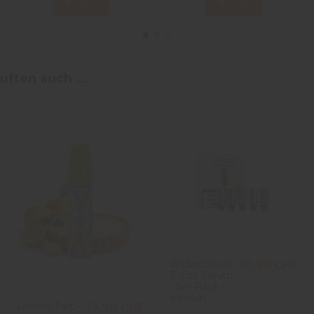
View
View
uften auch ...
Widerstände
10,90 CHF
Z-Coil Zenith
- 5er-Pack -
Innokin
Lemon Tart -
19,90 CHF