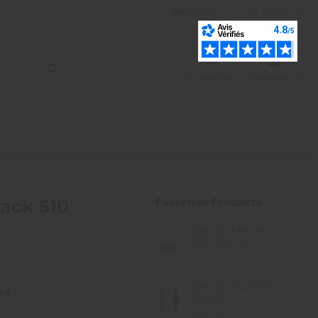
Deutsch
Wishlist (
0
)
Anmelden
Warenkorb
Back 510
Passende Produkte
Drip Tip Mini Alu
510 - Diy Up
2,50 CHF
Drip Tip Skull 510 -
te
Diy Up
9,90 CHF