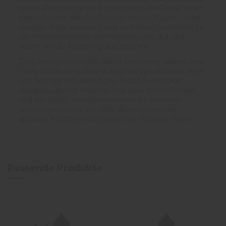
bietet Platz, um je nach gewünschtem Gehalt einen
oder mehrere Nikotin-Booster hinzuzufügen – oder
neutrale Base, um bei 0 mg zu bleiben. Schütteln Sie
das Fläschchen nach dem Hinzufügen gut und
lassen Sie die Mischung durchziehen.
Zwischen genussvoller blauer Himbeere, säuerlichen
roten Früchten und einer frischen Spitze bietet Nyxe
von Arcvape ein lebendiges, farbenfrohes und
alltagstaugliches Fruchtaroma. Sein 50-ml-Format
und das 50/50-Verhältnis machen es zu einem
vielseitigen Liquid, pur oder abwechselnd mit
anderen fruchtigen Rezepten der Arcvape-Reihe.
Passende Produkte