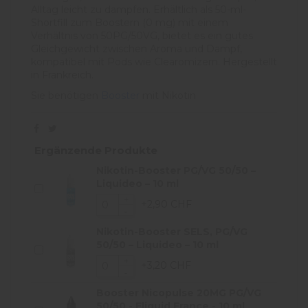
Alltag leicht zu dampfen. Erhältlich als 50-ml-
Shortfill zum Boostern (0 mg) mit einem
Verhältnis von 50PG/50VG, bietet es ein gutes
Gleichgewicht zwischen Aroma und Dampf,
kompatibel mit Pods wie Clearomizern. Hergestellt
in Frankreich.
Sie benötigen
Booster
mit Nikotin
Ergänzende Produkte
Nikotin-Booster PG/VG 50/50 –
Liquideo – 10 ml
+2,90 CHF
Nikotin-Booster SELS, PG/VG
50/50 – Liquideo – 10 ml
+3,20 CHF
Booster Nicopulse 20MG PG/VG
50/50 - Eliquid France - 10 ml