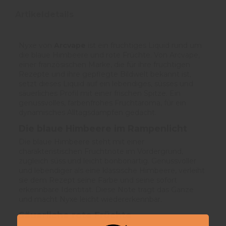
Artikeldetails
Nyxe von
Arcvape
ist ein fruchtiges Liquid rund um
die blaue Himbeere und rote Früchte. Von Arcvape,
einer französischen Marke, die für ihre fruchtigen
Rezepte und ihre gepflegte Bildwelt bekannt ist,
setzt dieses Liquid auf ein lebendiges, süsses und
säuerliches Profil mit einer frischen Spitze. Ein
genussvolles, farbenfrohes Fruchtaroma, für ein
dynamisches Alltagsdampfen gedacht.
Die blaue Himbeere im Rampenlicht
Die blaue Himbeere steht mit einer
charakteristischen Fruchtnote im Vordergrund,
zugleich süss und leicht bonbonartig. Genussvoller
und lebendiger als eine klassische Himbeere, verleiht
sie dem Rezept seine Farbe und seine sofort
erkennbare Identität. Diese Note trägt das Ganze
und macht Nyxe leicht wiedererkennbar.
Säuerliche rote Früchte