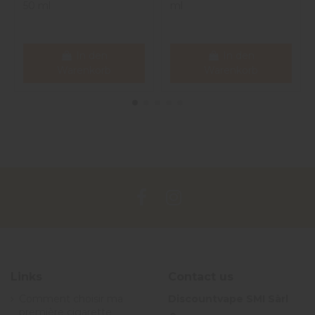
50 ml
ml
In den
In den
Warenkorb
Warenkorb
Links
Contact us
Comment choisir ma
Discountvape SMI Sàrl
première cigarette