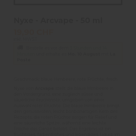
Nyxe - Arcvape - 50 ml
19,90 CHF
inkl. MWST
Bestelle es vor dem
3 Stunden und 14
Minuten
und erhalte es
Mo. 10 August
mit
La
Poste
Geschmack: blaue Himbeere, rote Früchte, frisch
Nyxe von
Arcvape
stellt die blaue Himbeere in
den Vordergrund, eine zugleich süsse und
säuerliche Fruchtnote, umgeben von einer
Auswahl roter Früchte. Die blaue Himbeere bringt
den genussvollen, leicht bonbonartigen Kern des
Rezepts, die roten Früchte sorgen für Relief und
eine säuerliche Spitze, während eine leichte
Frische das Ganze belebt. Das Ergebnis ist ein
fruchtiges, farbenfrohes und lebendiges Liquid, im