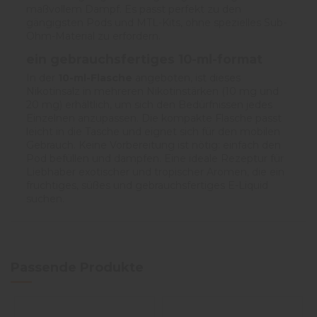
maßvollem Dampf. Es passt perfekt zu den
gängigsten Pods und MTL-Kits, ohne spezielles Sub-
Ohm-Material zu erfordern.
ein gebrauchsfertiges 10-ml-format
In der
10-ml-Flasche
angeboten, ist dieses
Nikotinsalz in mehreren Nikotinstärken (10 mg und
20 mg) erhältlich, um sich den Bedürfnissen jedes
Einzelnen anzupassen. Die kompakte Flasche passt
leicht in die Tasche und eignet sich für den mobilen
Gebrauch. Keine Vorbereitung ist nötig: einfach den
Pod befüllen und dampfen. Eine ideale Rezeptur für
Liebhaber exotischer und tropischer Aromen, die ein
fruchtiges, süßes und gebrauchsfertiges E-Liquid
suchen.
Passende Produkte