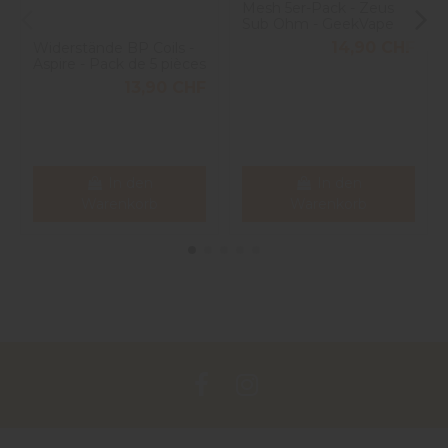
Mesh 5er-Pack - Zeus
Sub Ohm - GeekVape
14,90 CHF
Widerstände BP Coils -
Aspire - Pack de 5 pièces
13,90 CHF
In den
In den
Warenkorb
Warenkorb