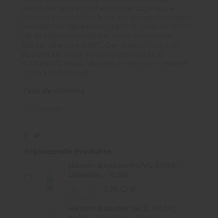
genussvoll und erfrischend, ohne zugesetzte
Eisnote. Es handelt sich um ein gebrauchsfertiges,
vordosiertes Nikotinsalz: es bietet einen sanfteren
Hit als klassisches Nikotin, selbst bei höherer
Stärke, ideal für ein MTL-Dampfen in Pod oder
kleinem Kit. In der 10-ml-Flasche auf einer
50PG/50VG-Basis, erhältlich in mehreren Stärken
(10 mg und 20 mg).
Taux de nicotine
Ergänzende Produkte
Nikotin-Booster PG/VG 50/50 –
Liquideo – 10 ml
+2,90 CHF
Nikotin-Booster SELS, PG/VG
50/50 – Liquideo – 10 ml