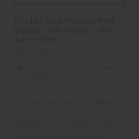
ElfLiq - Kiwi Passionfruit
Guava - Nikotinsalz - Elf
Bar - 10 ml
7,50 CHF
inkl. MWST
Sofort kaufen
und erhalte es
Di. 11 August
mit
La Poste
Geschmack: Kiwi, Passionsfrucht, Guave
ELFLIQ Kiwi Passion Fruit Guava von
Elf Bar
verbindet Kiwi, Passionsfrucht und Guave zu
einem süß-säuerlichen tropischen Medley.
Passionsfrucht und Guave bringen eine weiche,
exotische und aromatische Basis, während die Kiwi
eine lebhaftere, säuerliche Note hinzufügt, die das
Ganze belebt. Das Ergebnis bleibt fruchtig,