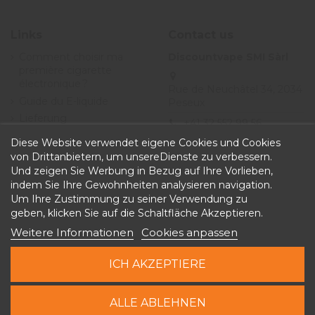
Links
Contact us
Comment choisir ma
Discountvape SMI Sàrl
première cigarette
électronique ?
Rue de Neuchâtel 34, 2034
Guide du E-liquide
Peseux
Lieferung
+41 32 552 99 56
Angebote
Diese Website verwendet eigene Cookies und Cookies
info@discountvape.ch
Allgemeine
von Drittanbietern, um unsereDienste zu verbessern.
iqitcontactpage - module,
Geschäftsbedingungen
Und zeigen Sie Werbung in Bezug auf Ihre Vorlieben,
you can put own text in
indem Sie Ihre Gewohnheiten analysieren navigation.
configuration
Um Ihre Zustimmung zu seiner Verwendung zu
geben, klicken Sie auf die Schaltfläche Akzeptieren.
Weitere Informationen
Cookies anpassen
ICH AKZEPTIERE
Copyright © 2026 Discountvape.ch -
Alle Rechte
In den Warenkorb
ALLE ABLEHNEN
vorbehalten