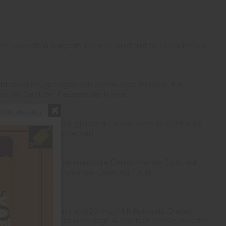
e im Fläschchen aufgreift. Dieses Liquid gibt den Geschmack
t säuerlich, getragen von einem Soda-Prickeln. Ein
siv, im Geist der Rezepte der Marke.
o not show again.
räftige Frische-Kick gleicht die süsse Seite des Getränks
 des Rezepts zu überdecken.
awiedergabe und eine massvolle Dampfmenge. Es ist auf
s und E-Zigaretten geringer Leistung, für ein
rleichtert, in 10 mg/ml und 20 mg/ml Nikotinsalz. Dieses
n unter 18 Jahren ist untersagt. Ausserhalb der Reichweite