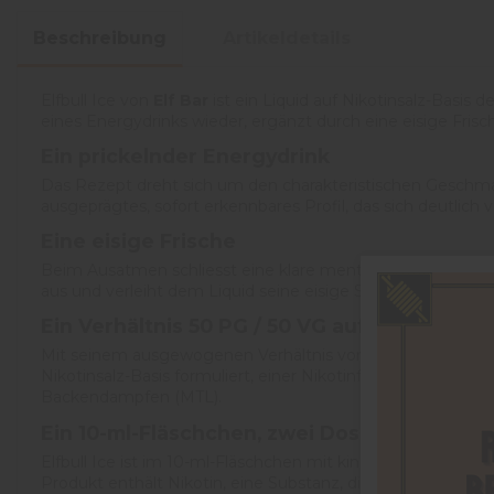
Beschreibung
Artikeldetails
Elfbull Ice von
Elf Bar
ist ein Liquid auf Nikotinsalz-Basis
eines Energydrinks wieder, ergänzt durch eine eisige Frisc
Ein prickelnder Energydrink
Das Rezept dreht sich um den charakteristischen Geschmac
ausgeprägtes, sofort erkennbares Profil, das sich deutlich
Eine eisige Frische
Beim Ausatmen schliesst eine klare mentholige Frische jed
aus und verleiht dem Liquid seine eisige Signatur. Das Erg
Ein
Verhältnis 50 PG / 50 VG auf Nikotinsalz
Mit seinem ausgewogenen Verhältnis von 50 % Propylengly
Nikotinsalz-Basis formuliert, einer Nikotinform, die zu kle
Backendampfen (MTL).
Ein
10-ml-Fläschchen
, zwei Dosierungen
Elfbull Ice ist im 10-ml-Fläschchen mit kindersicherem Vers
Produkt enthält Nikotin, eine Substanz, die stark abhängi