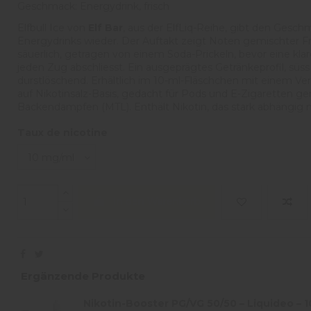
Geschmack: Energydrink, frisch
Elfbull Ice von
Elf Bar
, aus der ElfLiq-Reihe, gibt den Gesch
Energydrinks wieder. Der Auftakt zeigt Noten gemischter Fr
säuerlich, getragen von einem Soda-Prickeln, bevor eine kla
jeden Zug abschliesst. Ein ausgeprägtes Getränkeprofil, süss
durstlöschend. Erhältlich im 10-ml-Fläschchen mit einem Ver
auf Nikotinsalz-Basis, gedacht für Pods und E-Zigaretten ge
Backendampfen (MTL). Enthält Nikotin, das stark abhängig 
Taux de nicotine
In den Warenkorb
Ergänzende Produkte
Nikotin-Booster PG/VG 50/50 – Liquideo – 1