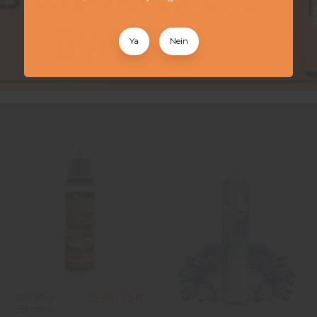
as Liquid kann eine allergische Reaktion hervorrufen.
t Elfbull Ice von Elf Bar ein ausgeprägtes, durstlöschendes Getr
ich einfach auf einem Pod einsetzen lässt, pur oder abwechseln
Ya
Nein
Chubby
22,90 CHF
Berries -