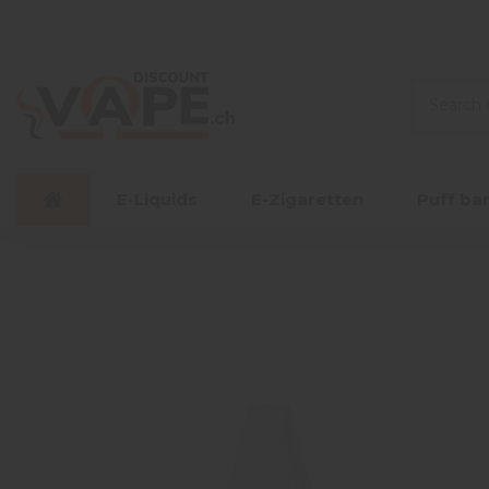
E-Liquids
E-Zigaretten
Puff ba