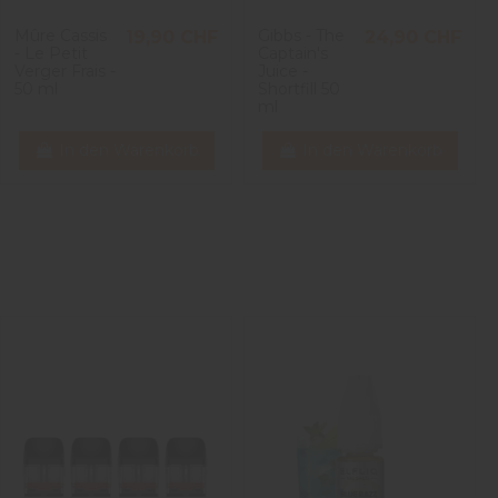
Mûre Cassis
Gibbs - The
19,90 CHF
24,90 CHF
- Le Petit
Captain's
Verger Frais -
Juice -
50 ml
Shortfill 50
ml
In den Warenkorb
In den Warenkorb