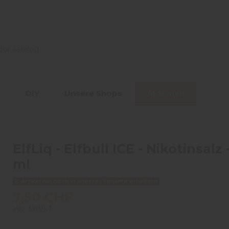
r
DIY
Unsere Shops
Aktionen
ElfLiq - Elfbull ICE - Nikotinsalz -
ml
Artikel nur noch in anderer Variante erhältlich
7,50 CHF
inkl. MWST