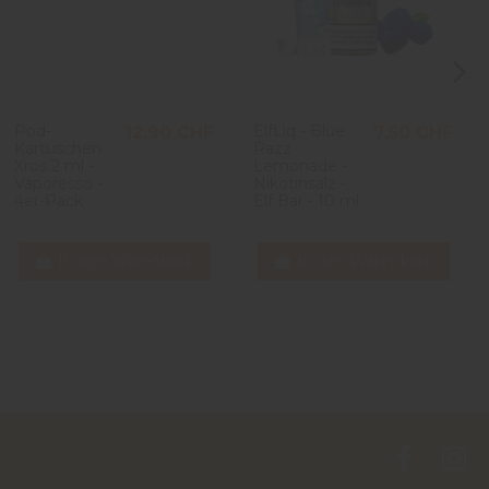
Pod-
ElfLiq - Blue
12,90 CHF
7,50 CHF
Kartuschen
Razz
Xros 2 ml -
Lemonade -
Vaporesso -
Nikotinsalz -
4er-Pack
Elf Bar - 10 ml
In den Warenkorb
In den Warenkorb