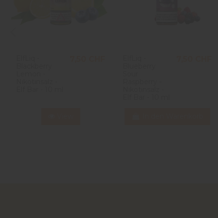
ElfLiq -
ElfLiq -
7,50 CHF
7,50 CHF
Blackberry
Blueberry
Lemon -
Sour
Nikotinsalz -
Raspberry -
Elf Bar - 10 ml
Nikotinsalz -
Elf Bar - 10 ml
View
In den Warenkorb