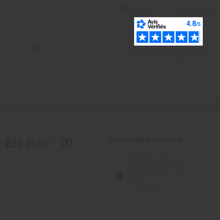
Deutsch
Wishlist (
0
)
Anmelden
Warenkorb
 Elf Bar - 10
Passende Produkte
ElfLiq - Cola -
Nikotinsalz - Elf
Bar...
7,50 CHF