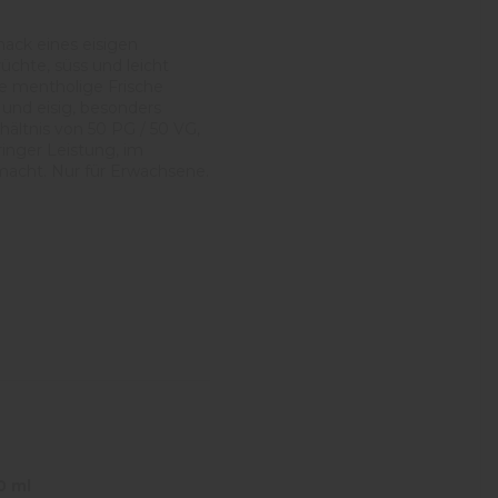
mack eines eisigen
üchte, süss und leicht
re mentholige Frische
 und eisig, besonders
hältnis von 50 PG / 50 VG,
ringer Leistung, im
macht. Nur für Erwachsene.
0 ml