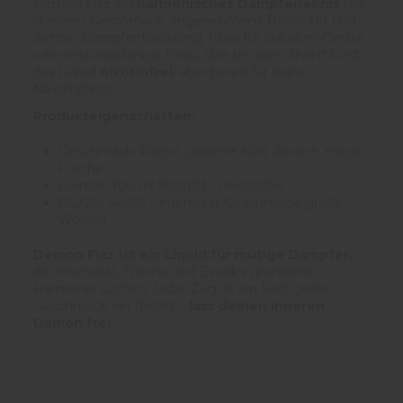
Demon Fizz ein
harmonisches Dampferlebnis
mit
starkem Geschmack, angenehmem Throat Hit und
dichter Dampfentwicklung. Ideal für Subohm-Geräte
oder leistungsfähige Pods. Wie bei allen Shortfills ist
das Liquid
nikotinfrei
, aber bereit für deine
Nikotinshots.
Produkteigenschaften:
Geschmack: Pitaya, goldene Kiwi, Zitrone, eisige
Frische,
Format: 100 ml Shortfill – nikotinfrei,
PG/VG: 40/60 – intensiver Geschmack, große
Wolken
Demon Fizz ist ein Liquid für mutige Dampfer
,
die Intensität, Frische und Exotik in perfekter
Harmonie suchen. Jeder Zug ist ein Hieb, jeder
Geschmack ein Befehl –
lass deinen inneren
Dämon frei.
5
/
5
Avis vérifié
Wirklich gut