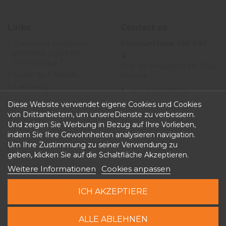
Links
Contact us
Comment choisir ma
Discountvape SMI Sàrl
première cigarette
électronique ?
Rue de Neuchâtel 34, 2034
Guide du E-liquide
Peseux
Lieferung
+41 32 552 99 56
Angebote
Diese Website verwendet eigene Cookies und Cookies
info@discountvape.ch
Allgemeine
von Drittanbietern, um unsereDienste zu verbessern.
iqitcontactpage - module,
Geschäftsbedingungen
Und zeigen Sie Werbung in Bezug auf Ihre Vorlieben,
you can put own text in
indem Sie Ihre Gewohnheiten analysieren navigation.
configuration
Um Ihre Zustimmung zu seiner Verwendung zu
geben, klicken Sie auf die Schaltfläche Akzeptieren.
Weitere Informationen
Cookies anpassen
ICH AKZEPTIERE
Copyright © 2026 Discountvape.ch -
Alle Rechte
In den Warenkorb
ALLE ABLEHNEN
vorbehalten