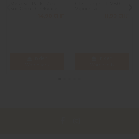
Mesh 5er-Pack - Zeus
GTX - Target - PM80 -
Sub Ohm - GeekVape
Vaporesso
14,90 CHF
11,90 CHF
In den
In den
Warenkorb
Warenkorb