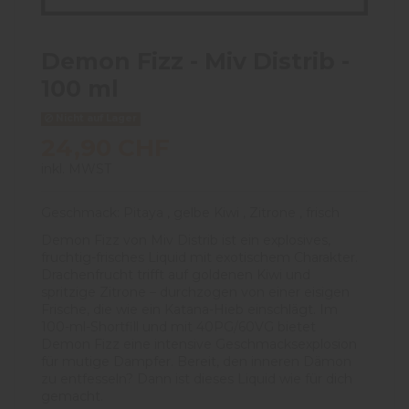
Demon Fizz - Miv Distrib -
100 ml
Nicht auf Lager
24,90 CHF
inkl. MWST
Geschmack: Pitaya , gelbe Kiwi , Zitrone , frisch
Demon Fizz von Miv Distrib ist ein explosives,
fruchtig-frisches Liquid mit exotischem Charakter.
Drachenfrucht trifft auf goldenen Kiwi und
spritzige Zitrone – durchzogen von einer eisigen
Frische, die wie ein Katana-Hieb einschlägt. Im
100-ml-Shortfill und mit 40PG/60VG bietet
Demon Fizz eine intensive Geschmacksexplosion
für mutige Dampfer. Bereit, den inneren Dämon
zu entfesseln? Dann ist dieses Liquid wie für dich
gemacht.