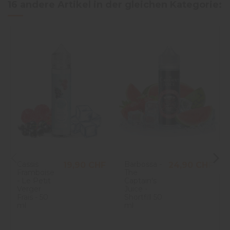
16 andere Artikel in der gleichen Kategorie:
Avis du
21/09/2025
, suite 
expérience du
16/09/2025
p
Basé sur
1
avis soumis à un
Heiko B.
contrôle
Voir tous les avis sur ce site
Utile
(0)
Signaler
5
étoiles
1
4
étoiles
0
1
3
étoiles
0
2
étoiles
0
1
étoile
0
Trier les avis
Cassis
Barbossa -
19,90 CHF
24,90 CHF
Framboise
The
- Le Petit
Captain's
Verger
Juice -
Frais - 50
Shortfill 50
ml
ml