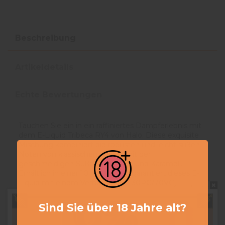
Beschreibung
Artikeldetails
Echte Bewertungen
Tauchen Sie ein in ein raffiniertes Dampferlebnis mit
dem E-Liquid Tribeca RY4 von Halo. Diese exquisite
Mischung kombiniert die robusten und leicht süßen
Noten von klassischem Tabak mit der
geschmeidigen Süße von Vanille und Karamell.
Erhältlich in einer 10 ml Flasche, garantiert dieses E-
Liquid mit einem Verhältnis von 30PG/70VG eine
Do not show again.
großzügige Dampfproduktion und bewahrt
gleichzeitig authentische und intensive Aromen.
Sind Sie über 18 Jahre alt?
Tribeca RY4 von Halo zeichnet sich durch sein