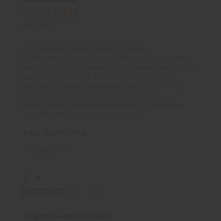
5,90 CHF
inkl. MWST
Geschmack: Tabak, Vanille, Karamell
Entdecken Sie das E-Liquid Tribeca RY4 von Halo,
eine köstliche Kombination aus klassischem Tabak,
Vanille und Karamell. Erhältlich in einer 10 ml
Flasche mit einem Verhältnis von 30PG/70VG,
bietet dieses E-Liquid ein weiches und
reichhaltiges Dampferlebnis, ideal für Liebhaber
von raffinierten und süßen Aromen.
Taux de nicotine
5
/
5
-
1
avis
Ergänzende Produkte