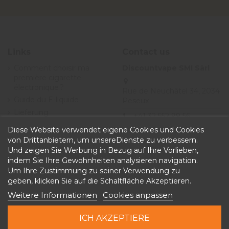
Links
Contact us
Comment choisir ma
Discountvape SMI Sàrl
première cigarette
électronique ?
Rue de Neuchâtel 34, 2034
Guide du E-liquide
Peseux
Lieferung
+41 32 552 99 56
Angebote
Diese Website verwendet eigene Cookies und Cookies
info@discountvape.ch
Allgemeine
von Drittanbietern, um unsereDienste zu verbessern.
iqitcontactpage - module,
Geschäftsbedingungen
Und zeigen Sie Werbung in Bezug auf Ihre Vorlieben,
you can put own text in
indem Sie Ihre Gewohnheiten analysieren navigation.
configuration
Um Ihre Zustimmung zu seiner Verwendung zu
geben, klicken Sie auf die Schaltfläche Akzeptieren.
Weitere Informationen
Cookies anpassen
ICH AKZEPTIERE