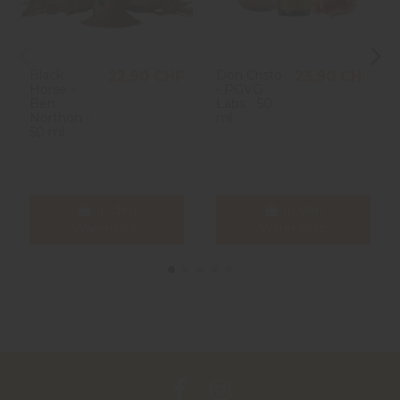
Black
Don Cristo
22,90 CHF
23,90 CHF
Horse -
- PGVG
Ben
Labs - 50
Northon -
ml
50 ml
In den
In den
Warenkorb
Warenkorb