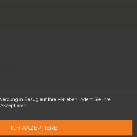
4 Peseux
 can put own text in configuration
erbung in Bezug auf Ihre Vorlieben, indem Sie Ihre
 Akzeptieren.
ICH AKZEPTIERE