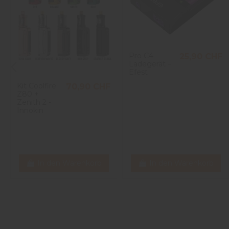
Pro C4 -
25,90 CHF
Ladegerät –
Efest
Kit Coolfire
70,90 CHF
Z80 +
Zenith 2 -
Innokin
In den Warenkorb
In den Warenkorb