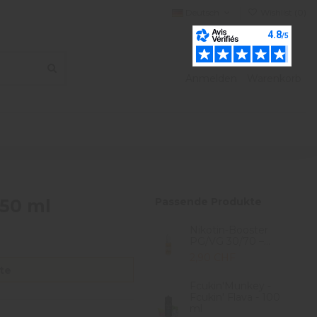
Deutsch
Wishlist (
0
)
Anmelden
Warenkorb
 50 ml
Passende Produkte
Nikotin-Booster
PG/VG 30/70 –...
2,90 CHF
te
Fcukin'Munkey -
Fcukin' Flava - 100
ml