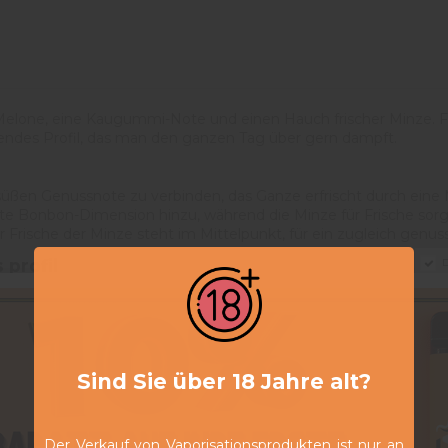
 Melone, eine Kaugummi-Note und einen Hauch frischer Minze. F
chendes Profil, das man den ganzen Tag über gern dampft.
r süßen Genussnote zu verbinden, das Ganze erfrischt durch eine
lte Bonbon-Dimension hinzu, während die Minze für Frische sor
Frische der Minze steht im Mittelpunkt, für ein zugleich genu
 profil
D
ung aus: weder eine einfache Frucht noch eine klassische Süßig
fülle und bleibt dabei frisch und leicht am Gaumen. Ein E-Liquid
Sind Sie über 18 Jahre alt?
0 % pflanzlichem Glycerin und 30 % Propylenglykol. Dieses VG-r
ein direktes Inhalieren (DTL). Es wird vorzugsweise auf Sub-Oh
Der Verkauf von Vaporisationsprodukten ist nur an