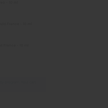
eo – 10 ml
id France - 10 ml
d France - 10 ml
lty program. Your cart