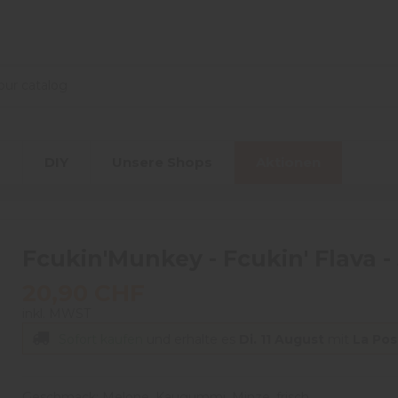
r
DIY
Unsere Shops
Aktionen
Fcukin'Munkey - Fcukin' Flava -
20,90 CHF
inkl. MWST
Sofort kaufen
und erhalte es
Di. 11 August
mit
La Pos
Geschmack: Melone, Kaugummi, Minze, frisch