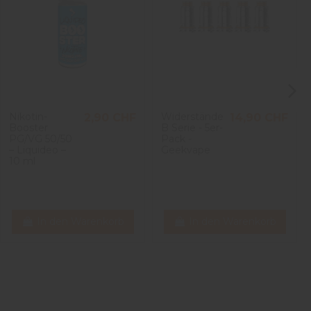
Nikotin-
Widerstände
2,90 CHF
14,90 CHF
Booster
B Serie - 5er-
PG/VG 50/50
Pack -
– Liquideo –
Geekvape
10 ml
In den Warenkorb
In den Warenkorb