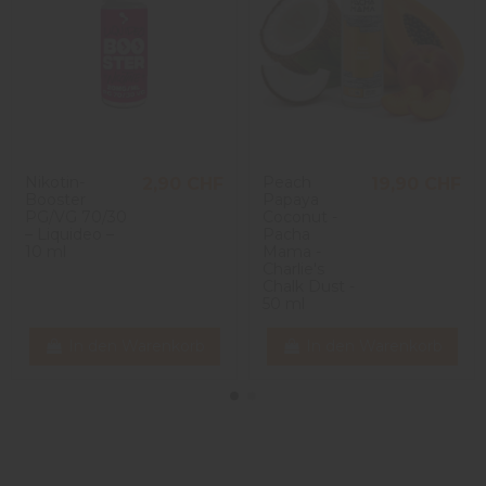
Nikotin-
Peach
2,90 CHF
19,90 CHF
Booster
Papaya
PG/VG 70/30
Coconut -
– Liquideo –
Pacha
10 ml
Mama -
Charlie's
Chalk Dust -
50 ml
In den Warenkorb
In den Warenkorb