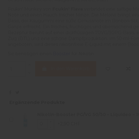
Fcukin' Munkey von
Fcukin' Flava
verbindet eine saftige M
Note und einen Hauch frischer Minze. Die Melone bringt ein
Basis, der Kaugummi eine süße Genussnote im Bonbon-Stil,
Ganze erfrischt. Ein frisches, fruchtiges und überraschend gen
Rezeptur beruht auf einer dickflüssigen 70VG/30PG-Basis, au
Zug (DTL) und eine schöne Dampfproduktion. Im 50-ml-For
angeboten, wird dieses nikotinfreie E-Liquid mit einem Boos
Sie benötigen einen
Booster
für Nikotin
In den Warenkorb
Ergänzende Produkte
Nikotin-Booster PG/VG 50/50 – Liquideo – 1
+2,90 CHF