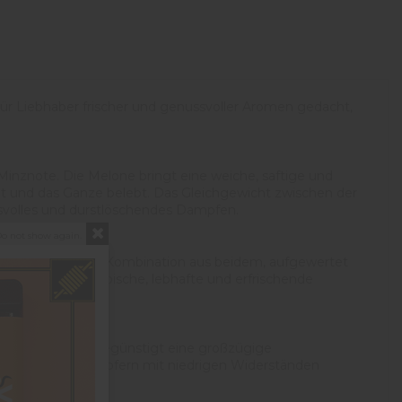
ür Liebhaber frischer und genussvoller Aromen gedacht,
 Minznote. Die Melone bringt eine weiche, saftige und
gt und das Ganze belebt. Das Gleichgewicht zwischen der
ssvolles und durstlöschendes Dampfen.
o not show again.
keit, sondern eine Kombination aus beidem, aufgewertet
 für alle, die atypische, lebhafte und erfrischende
eiche Verhältnis begünstigt eine großzügige
m-Kits und -Verdampfern mit niedrigen Widerständen