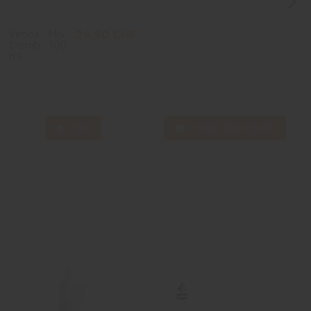
Venox - Miv
24,90 CHF
Distrib - 100
ml
View
In den Warenkorb