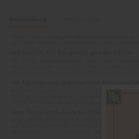
Beschreibung
Artikeldetails
Fcukin' Munkey von
Fcukin' Flava
verbindet eine saftige
setzt diese Rezeptur auf ein fruchtiges, süßes und erfris
die melone, der kaugummi und die minze
Die Idee der Rezeptur ist es, eine frische Frucht mit eine
wasserreiche Basis, der Kaugummi fügt eine süße, verspie
Fruchtigkeit der Melone, der Süße des Kaugummis und der 
ein frisches und überraschend genussvolles
Fcukin' Munkey zeichnet sich durch seine originelle Misch
durch die Minze. Das Ergebnis überrascht durch seine Genuss
Rezepturen mögen, fernab allzu erwarteter Fruchtprofile.
eine
70VG/30PG
-Basis für DTL
Fcukin' Munkey beruht auf einer dickflüssigen Basis aus 7
Dampfproduktion und eine große Milde im Hals, ideal für 
verwendet, die für VG-lastige Liquids geeignet sind.