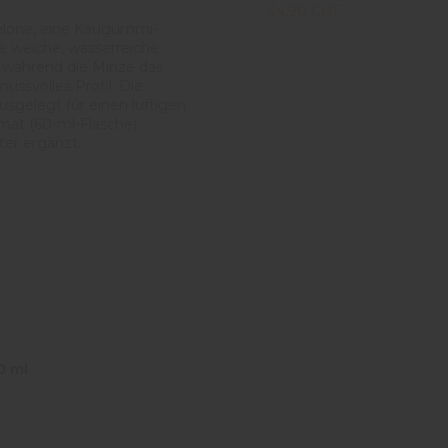
34,90 CHF
elone, eine Kaugummi-
e weiche, wasserreiche
 während die Minze das
ussvolles Profil. Die
sgelegt für einen luftigen
mat (60-ml-Flasche)
ter ergänzt.
0 ml