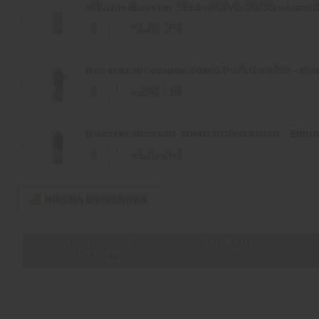
Nikotin-Booster SELS, PG/VG 50/50 – Liquid
+3,20 CHF
Booster Nicopulse 20MG PG/VG 50/50 - Eliqu
+2,90 CHF
Booster Nicosalt 20MG PG/VG 50/50 - Eliqui
+3,20 CHF
Nikotin berechnen
Buying this product you will collect
1,05 CHF
with our loya
will total
1,05 CHF
.