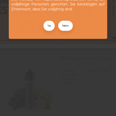
booster
volljährige Personen gerichtet. Sie bestätigen auf
Ehrenwort, dass Sie volljährig sind.
dieses E-Liquid ohne Nikotin geliefert. Der verfügbare Platz er
lt und ruhen lässt. So behält der Dampfer die Kontrolle über d
rischer und genussvoller Aromen, die ein fruchtiges und originell
Ya
Nein
Bloody
19,90 CHF
Summer -
Fruizee -
50ml