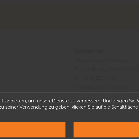
Contact us
Discountvape SMI Sàrl
Rue de Neuchâtel 34, 203
+41 32 552 99 56
info@discountvape.ch
iqitcontactpage - module, you
ttanbietern, um unsereDienste zu verbessern. Und zeigen Sie W
 seiner Verwendung zu geben, klicken Sie auf die Schaltfläche