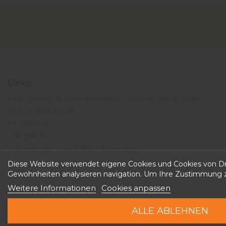
Links
Comment choisir ma première cigarette électronique ?
Guide du E-liquide
Lieferung
Angebote
Allgemeine Geschäftsbedingungen
Diese Website verwendet eigene Cookies und Cookies von Dri
Gewohnheiten analysieren navigation. Um Ihre Zustimmung zu
Weitere Informationen
Cookies anpassen
ALLE ABLEHNEN
Copyright © 2026 Discountvape.ch -
Alle Rechte vorbehalten