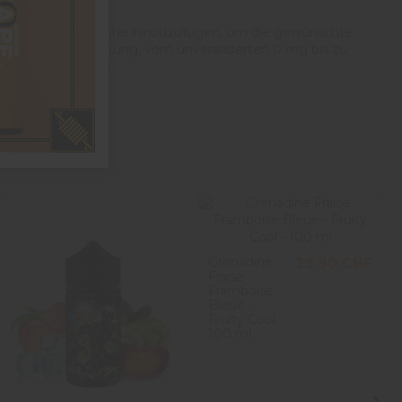
laubt es, einen Booster hinzuzufügen, um die gewünschte
ie endgültige Dosierung, vom unveränderten 0 mg bis zu
es E-Liquid suchen.
Grenadine
29,90 CHF
Fraise
Framboise
Bleue -
Fruity Cool -
100 ml