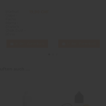
Starfruit
19,90 CHF
Grape -
Pacha
Mama -
Charlie's
Chalk Dust -
50 ml
In den Warenkorb
In den Warenkorb
uften auch ...