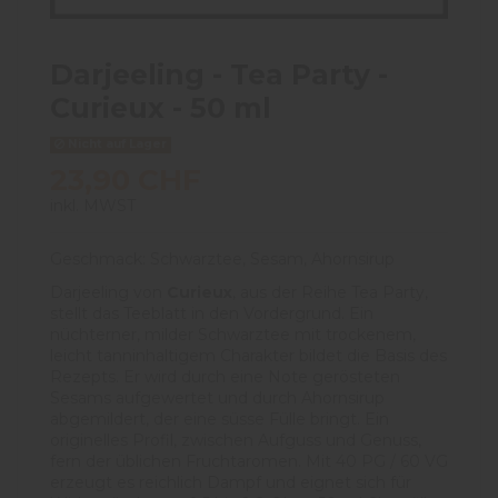
Darjeeling - Tea Party -
Curieux - 50 ml
Nicht auf Lager
23,90 CHF
inkl. MWST
Geschmack: Schwarztee, Sesam, Ahornsirup
Darjeeling von
Curieux
, aus der Reihe Tea Party,
stellt das Teeblatt in den Vordergrund. Ein
nüchterner, milder Schwarztee mit trockenem,
leicht tanninhaltigem Charakter bildet die Basis des
Rezepts. Er wird durch eine Note gerösteten
Sesams aufgewertet und durch Ahornsirup
abgemildert, der eine süsse Fülle bringt. Ein
originelles Profil, zwischen Aufguss und Genuss,
fern der üblichen Fruchtaromen. Mit 40 PG / 60 VG
erzeugt es reichlich Dampf und eignet sich für