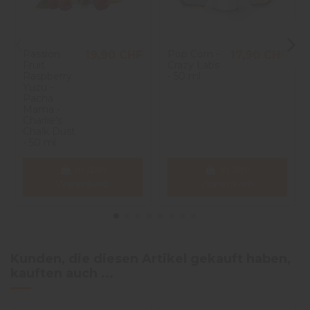
Passion
Pop Corn -
19,90 CHF
17,90 CHF
Fruit
Crazy Labs
Raspberry
- 50 ml
Yuzu -
Pacha
Mama -
Charlie's
Chalk Dust
- 50 ml
In den
In den
Warenkorb
Warenkorb
Kunden, die diesen Artikel gekauft haben,
kauften auch ...