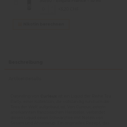
50/50 - Eliquid France - 10 ml
+3,20 CHF
Nikotin berechnen
Beschreibung
Artikeldetails
Darjeeling von
Curieux
ist ein Liquid der Reihe Tea
Party, einer Kollektion, die vollständig rund um die
Tees der Welt aufgebaut ist. Von Curieux, einem
anerkannten französischen Hersteller, verbindet
dieses Liquid einen Schwarztee mit Noten von
Sesam und Ahornsirup. Ein originelles Rezept, das