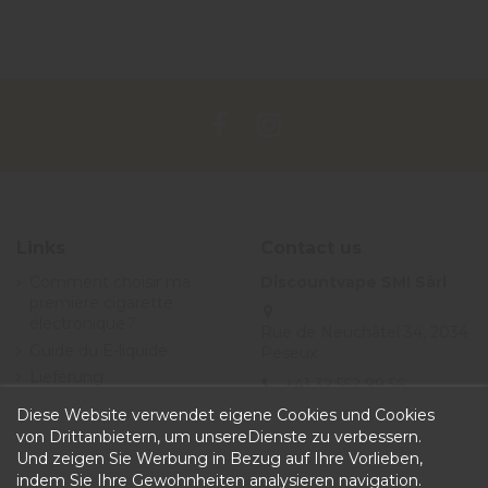
Links
Contact us
Comment choisir ma
Discountvape SMI Sàrl
première cigarette
électronique ?
Rue de Neuchâtel 34, 2034
Guide du E-liquide
Peseux
Lieferung
+41 32 552 99 56
Angebote
Diese Website verwendet eigene Cookies und Cookies
info@discountvape.ch
Allgemeine
von Drittanbietern, um unsereDienste zu verbessern.
iqitcontactpage - module,
Geschäftsbedingungen
Und zeigen Sie Werbung in Bezug auf Ihre Vorlieben,
you can put own text in
indem Sie Ihre Gewohnheiten analysieren navigation.