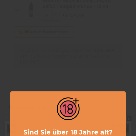
Booster Nicosalt 20MG PG/VG
50/50 - Eliquid France - 10 ml
+3,20 CHF
Nikotin berechnen
Buying this product you will collect
1,00 CHF
with our loyalty program. Your cart will total
1,00 CHF
.
Beschreibung
Do not show again.
Artikeldetails
Sind Sie über 18 Jahre alt?