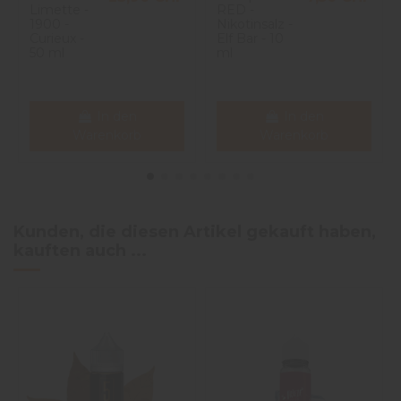
Limette -
RED -
1900 -
Nikotinsalz -
Curieux -
Elf Bar - 10
50 ml
ml
In den
In den
Warenkorb
Warenkorb
Kunden, die diesen Artikel gekauft haben,
kauften auch ...