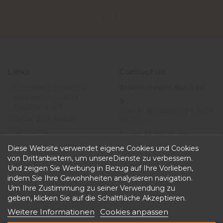
Links
Contact us
Comment choisir ma
Discountvape SMI Sàrl
première cigarette
électronique ?
Rue de Neuchâtel 34, 2034
Guide du E-liquide
Peseux
Lieferung
+41 32 552 99 56
Angebote
Diese Website verwendet eigene Cookies und Cookies
info@discountvape.ch
Allgemeine
von Drittanbietern, um unsereDienste zu verbessern.
iqitcontactpage - module,
Geschäftsbedingungen
Und zeigen Sie Werbung in Bezug auf Ihre Vorlieben,
you can put own text in
indem Sie Ihre Gewohnheiten analysieren navigation.
configuration
Um Ihre Zustimmung zu seiner Verwendung zu
geben, klicken Sie auf die Schaltfläche Akzeptieren.
Weitere Informationen
Cookies anpassen