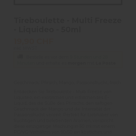
Tireboulette - Multi Freeze
- Liquideo - 50ml
19,90 CHF
inkl. MWST
Bestelle es vor dem
9 Stunden und 28
Minuten
und erhalte es
morgen
mit
La Poste
Geschmack: Pfirsich, Mango, Passionsfrucht, frisch
Entdecken Sie Tireboulette - Multi Freeze von
Liquideo, ein exotisches und erfrischendes E-
Liquid, das die Süße des Pfirsichs, den saftigen
Geschmack der Mango und die Intensität der
Passionsfrucht vereint. Perfekt für Liebhaber von
fruchtigen und belebenden Aromen, verspricht
diese einzigartige Mischung in 50 ml mit einem
PG/VG-Verhältnis von 50/50 ein köstliches und