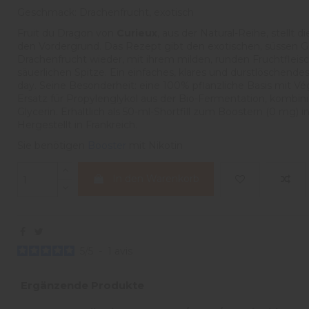
Geschmack: Drachenfrucht, exotisch
Fruit du Dragon von
Curieux
, aus der Natural-Reihe, stellt 
den Vordergrund. Das Rezept gibt den exotischen, süssen 
Drachenfrucht wieder, mit ihrem milden, runden Fruchtfleisc
säuerlichen Spitze. Ein einfaches, klares und durstlöschendes 
day. Seine Besonderheit: eine 100% pflanzliche Basis mit Vé
Ersatz für Propylenglykol aus der Bio-Fermentation, kombin
Glycerin. Erhältlich als 50-ml-Shortfill zum Boostern (0 mg)
Hergestellt in Frankreich.
Sie benötigen
Booster
mit Nikotin
In den Warenkorb
5
/
5
-
1
avis
Ergänzende Produkte