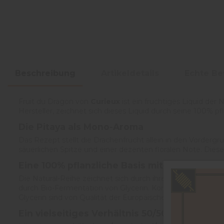
Beschreibung
Artikeldetails
Echte B
Fruit du Dragon von
Curieux
ist ein fruchtiges Liquid der
Hersteller, zeichnet sich dieses Liquid durch seine 100% pf
Die Pitaya als Mono-Aroma
Das Rezept stellt die Drachenfrucht allein in den Vordergr
säuerlichen Spitze und einer dezenten floralen Note. Die
Eine 100% pflanzliche Basis mit Végétol
Die Natural-Reihe zeichnet sich durch ihre Zusammensetz
durch Bio-Fermentation von Glycerin. Kombiniert mit 50% p
Glycerin sind von Qualität der Europäischen Pharmakopöe.
Ein vielseitiges Verhältnis 50/50