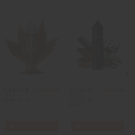
Indian Spirit
Don Cristo
22,90 CHF
23,90 CHF
- Ben
Coffee -
Northon - 50
PGVG Labs -
ml
50 ml
In den Warenkorb
In den Warenkorb