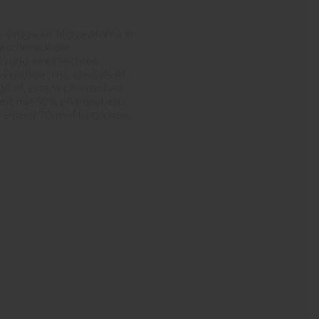
die Pitaya als Mono-Aroma in
Geschmack der
h und einer leichten
Fruchtaroma, ideal als All-
gétol, einem pflanzlichen
iert mit 50% pflanzlichem
 in einem 70-ml-Fläschchen.