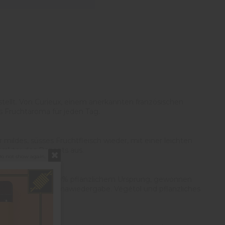
 stellt. Von Curieux, einem anerkannten französischen
es Fruchtaroma für jeden Tag.
mildes, süsses Fruchtfleisch wieder, mit einer leichten
rakter des Rezepts aus.
o not show again.
satz für PG mit 100% pflanzlichem Ursprung, gewonnen
r eine getreue Aromawiedergabe. Végétol und pflanzliches