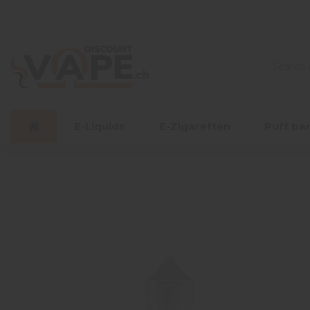
E-Liquids
E-Zigaretten
Puff ba