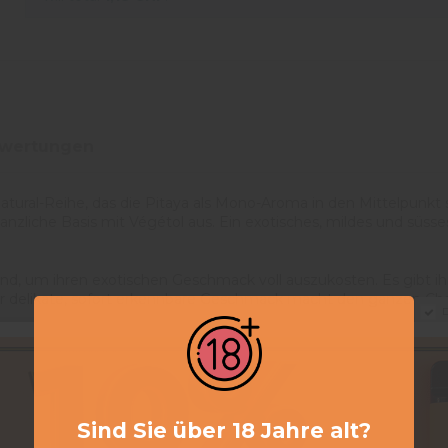
ewertungen
 Natural-Reihe, das die Pitaya als Mono-Aroma in den Mittelpunkt
lanzliche Basis mit Végétol aus. Ein exotisches, mildes und süss
und, um ihren exotischen Geschmack voll auszukosten. Es gibt ihr 
ser delikate, sofort erkennbare Geschmack macht den ganzen Cha
D
ung ohne Propylenglykol aus: Sie verwendet Végétol, einen Er
flanzlichem Glycerin bildet er eine 50/50-Basis Végétol/VG, fü
Sind Sie über 18 Jahre alt?