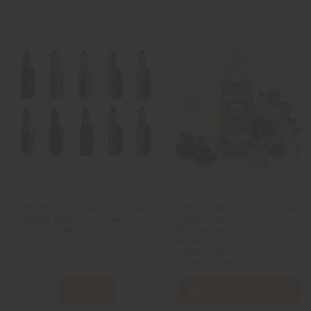
Kit M100
Limonade
49,90 CHF
17,90 CHF
Aegis Mini 2
Cassis Fleur
64,90 CHF
- GeekVape
de Sureau -
Mexican
Cartel - 50
ml et 100 ml
View
In den Warenkorb