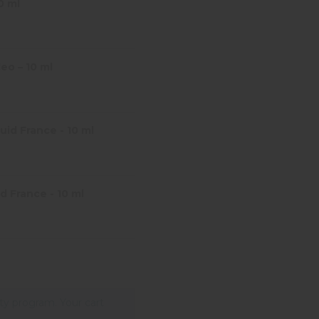
0 ml
eo – 10 ml
id France - 10 ml
d France - 10 ml
lty program. Your cart