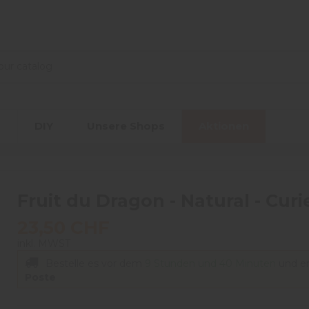
r
DIY
Unsere Shops
Aktionen
Fruit du Dragon - Natural - Curi
23,50 CHF
inkl. MWST
Bestelle es vor dem
9 Stunden und 40 Minuten
und e
Poste