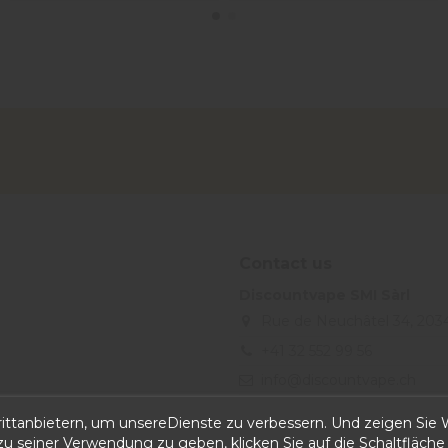
Contact us
Discountvape SMI Sàrl
Rue de Neuchâtel 34, 203
+41 32 552 99 56
info@discountvape.ch
iqitcontactpage - module, you
ttanbietern, um unsereDienste zu verbessern. Und zeigen Sie W
 seiner Verwendung zu geben, klicken Sie auf die Schaltfläche