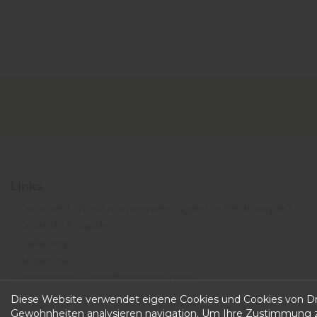
Links
Comment choisir ma première cigarette électronique ?
Guide du E-liquide
Lieferung
Angebote
Allgemeine Geschäftsbedingungen
Diese Website verwendet eigene Cookies und Cookies von Dri
Gewohnheiten analysieren navigation. Um Ihre Zustimmung zu