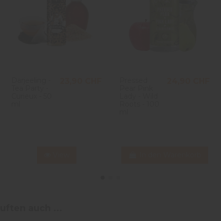
Darjeeling -
Pressed
23,90 CHF
24,90 CHF
Tea Party -
Pear Pink
Curieux - 50
Lady - Wild
ml
Roots - 100
ml
View
In den Warenkorb
uften auch ...