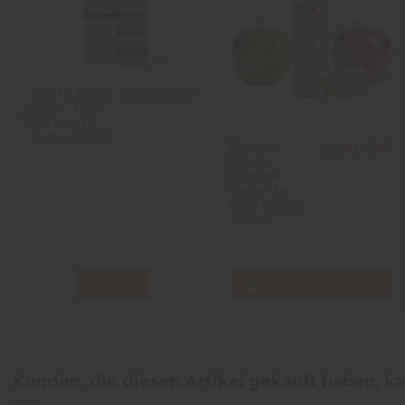
2
étoiles
0
1
étoile
0
Trier les avis
The Pink Fat
22,90 CHF
Gum - Pulp
Kitchen by
Pulp - 50 ml
Pomme
19,90 CHF
Rouge
Pomme
Verte - Le
Petit Verger
- 50 ml
View
In den Warenkorb
Kunden, die diesen Artikel gekauft haben, ka