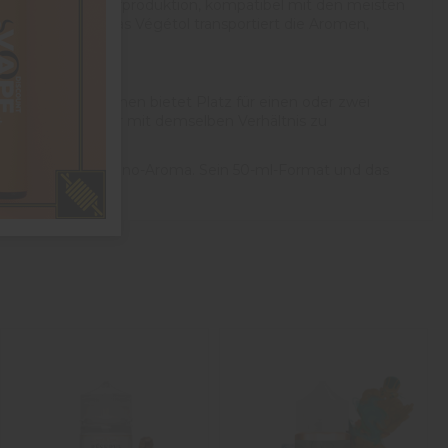
rgabe und Dampfproduktion, kompatibel mit den meisten
m Clearomizer. Das Végétol transportiert die Aromen,
chen. Das Fläschchen bietet Platz für einen oder zwei
ich, einen Booster mit demselben Verhältnis zu
hendes exotisches Mono-Aroma. Sein 50-ml-Format und das
1