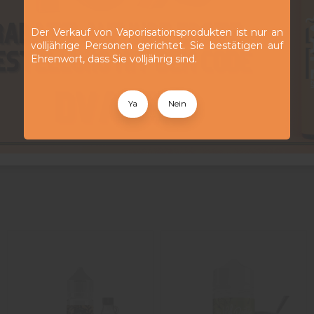
u Dragon Natural einen guten Kompromiss zwischen Aromawiede
tups mit Widerständen zwischen 0,8 und 1,5 Ohm, vom Pod bis zu
eit verleiht.
Der Verkauf von Vaporisationsprodukten ist nur an
volljährige Personen gerichtet. Sie bestätigen auf
Ehrenwort, dass Sie volljährig sind.
Boostern
erhältlich, ohne Nikotin (0 mg), in einem 70-ml-Fläsch
) – oder neutrale Base, um bei 0 mg zu bleiben. Es empfiehlt s
e Tage ruhen lassen.
Ya
Nein
sis bietet Fruit du Dragon von Curieux ein einfaches, durstlösc
 pur oder abwechselnd mit anderen Rezepten der Natural-Reihe.
5
/
5
Avis vérifié
Excellent mélangé avec de la framboise bleue
Avis du
06/11/2024
, suite à une expérience du
26/10/2024
par
A.F.
Utile
(0)
Signaler