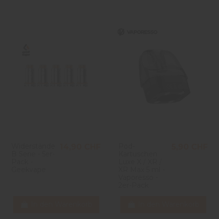
Widerstände
Pod-
14,90 CHF
5,90 CHF
B Serie - 5er-
Kartuschen
Pack -
Luxe X / XR /
Geekvape
XR Max 5 ml -
Vaporesso -
2er-Pack
In den Warenkorb
In den Warenkorb