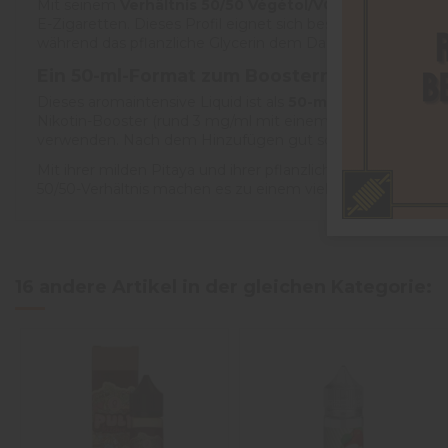
Mit seinem
Verhältnis 50/50 Végétol/VG
bietet Fruit d
E-Zigaretten. Dieses Profil eignet sich besonders für Se
während das pflanzliche Glycerin dem Dampf Geschmeidigk
Ein 50-ml-Format zum Boostern
Dieses aromaintensive Liquid ist als
50-ml-Shortfill zum 
Nikotin-Booster (rund 3 mg/ml mit einem, 6 mg/ml mit zwei
verwenden. Nach dem Hinzufügen gut schütteln und einig
Mit ihrer milden Pitaya und ihrer pflanzlichen Végétol-Ba
50/50-Verhältnis machen es zu einem vielseitigen Liquid,
5
/
5
16 andere Artikel in der gleichen Kategorie:
Basé sur
1
avis soumis à un
contrôle
Voir tous les avis sur ce site
5
étoiles
1
4
étoiles
0
3
étoiles
0