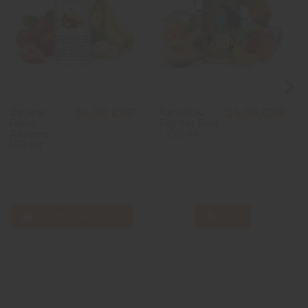
Banane
Kansetsu -
34,90 CHF
24,90 CHF
Fraise -
Fighter Fuel
Réserve -
- 100 ml
100 ml
In den Warenkorb
View