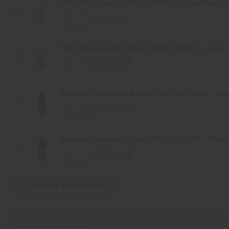
Nikotin-Booster PG/VG 50/50 – Liquideo – 1
+2,90 CHF
Nikotin-Booster SELS, PG/VG 50/50 – Liquid
+3,20 CHF
Booster Nicopulse 20MG PG/VG 50/50 - Eliqu
+2,90 CHF
Booster Nicosalt 20MG PG/VG 50/50 - Eliqui
+3,20 CHF
Nikotin berechnen
Buying this product you will collect
1,18 CHF
with our loya
will total
1,18 CHF
.