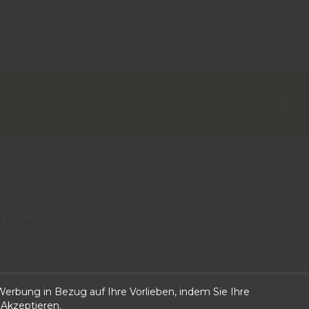
4 Peseux
 can put own text in configuration
erbung in Bezug auf Ihre Vorlieben, indem Sie Ihre
 Akzeptieren.