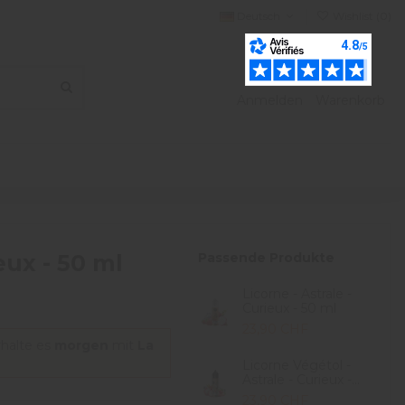
Deutsch
Wishlist (
0
)
Anmelden
Warenkorb
eux - 50 ml
Passende Produkte
Licorne - Astrale -
Curieux - 50 ml
23,90 CHF
rhalte es
morgen
mit
La
Licorne Végétol -
Astrale - Curieux -...
23,90 CHF