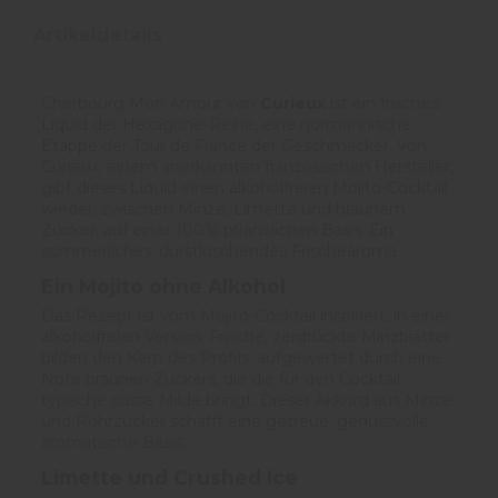
Artikeldetails
Cherbourg Mon Amour von
Curieux
ist ein frisches
Liquid der Hexagone-Reihe, eine normannische
Etappe der Tour de France der Geschmäcker. Von
Curieux, einem anerkannten französischen Hersteller,
gibt dieses Liquid einen alkoholfreien Mojito-Cocktail
wieder, zwischen Minze, Limette und braunem
Zucker, auf einer 100% pflanzlichen Basis. Ein
sommerliches, durstlöschendes Frischearoma.
Ein Mojito ohne Alkohol
Das Rezept ist vom Mojito-Cocktail inspiriert, in einer
alkoholfreien Version. Frische, zerdrückte Minzblätter
bilden den Kern des Profils, aufgewertet durch eine
Note braunen Zuckers, die die für den Cocktail
typische süsse Milde bringt. Dieser Akkord aus Minze
und Rohrzucker schafft eine getreue, genussvolle
aromatische Basis.
Limette und Crushed Ice