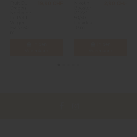
Fruit Du
Nikotin-
19,90 CHF
2,90 CHF
Dragon
Booster
Nectarine -
PG/VG
Le Petit
50/50 –
Verger
Liquideo –
Frais - 50
10 ml
ml
In den
In den
Warenkorb
Warenkorb