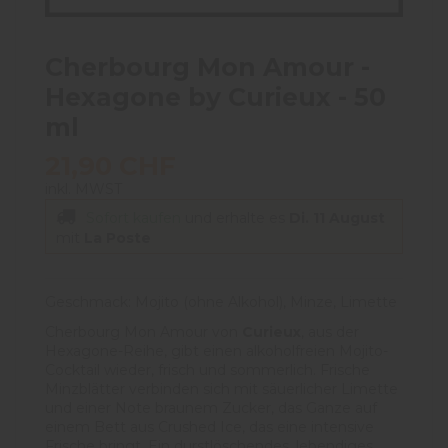
Cherbourg Mon Amour -
Hexagone by Curieux - 50
ml
21,90 CHF
inkl. MWST
Sofort kaufen
und erhalte es
Di. 11 August
mit
La Poste
Geschmack: Mojito (ohne Alkohol), Minze, Limette
Cherbourg Mon Amour von
Curieux
, aus der
Hexagone-Reihe, gibt einen alkoholfreien Mojito-
Cocktail wieder, frisch und sommerlich. Frische
Minzblätter verbinden sich mit säuerlicher Limette
und einer Note braunem Zucker, das Ganze auf
einem Bett aus Crushed Ice, das eine intensive
Frische bringt. Ein durstlöschendes, lebendiges