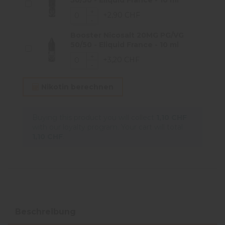
50/50 - Eliquid France - 10 ml
+2,90 CHF
Booster Nicosalt 20MG PG/VG
50/50 - Eliquid France - 10 ml
+3,20 CHF
Nikotin berechnen
Buying this product you will collect
1,10 CHF
with our loyalty program. Your cart will total
1,10 CHF
.
Beschreibung