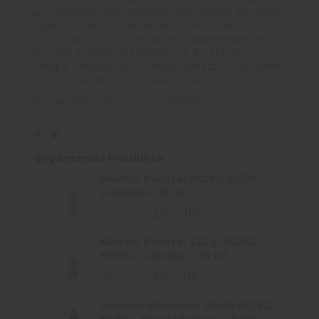
und erfrischendes Frischearoma, perfekt für heisse
Tage. Mit seinem Verhältnis von 40 pflanzliches PG
/ 60 VG auf 100% pflanzlicher Basis erzeugt es
reichlich Dampf und eignet sich für Sub-Ohm-
Setups. Erhältlich als 50-ml-Shortfill zum Boostern
(0 mg) in einem 70-ml-Fläschchen.
Sie benötigen
Booster
mit Nikotin
Ergänzende Produkte
Nikotin-Booster PG/VG 50/50 –
Liquideo – 10 ml
+2,90 CHF
Nikotin-Booster SELS, PG/VG
50/50 – Liquideo – 10 ml
+3,20 CHF
Booster Nicopulse 20MG PG/VG