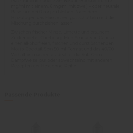
Platz für einen oder zwei Nikotin-Booster (rund 3
mg/ml mit einem, 6 mg/ml mit zwei) – oder neutrale
Base, um bei 0 mg zu bleiben. Nach dem
Hinzufügen das Fläschchen gut schütteln und die
Mischung durchziehen lassen.
Zwischen frischer Minze, Limette und braunem
Zucker bietet Cherbourg Mon Amour von Curieux
einen alkoholfreien, frischen und durstlöschenden
Mojito-Cocktail. Sein 50-ml-Format und das 40/60-
Verhältnis machen es ideal für die Sub-Ohm-
Dampfweise, pur oder abwechselnd mit anderen
Rezepten der Hexagone-Reihe.
Passende Produkte