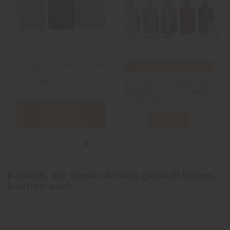
1
étoile
0
Trier les avis
Kit Pod
49,90 CHF
1558
Tage
10
:
02
:
35
PM 100 -
Lost Vape
Kit Aegis
59,90 CHF
Legend 3 -
79,90 CHF
Geekvape
In den
Warenkorb
View
Kunden, die diesen Artikel gekauft haben,
kauften auch ...