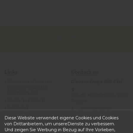
Links
Contact us
Comment choisir ma
Discountvape SMI Sàrl
première cigarette
électronique ?
Rue de Neuchâtel 34, 2034
Guide du E-liquide
Peseux
Lieferung
+41 32 552 99 56
Angebote
Diese Website verwendet eigene Cookies und Cookies
info@discountvape.ch
Allgemeine
von Drittanbietern, um unsereDienste zu verbessern.
iqitcontactpage - module,
Geschäftsbedingungen
Und zeigen Sie Werbung in Bezug auf Ihre Vorlieben,
you can put own text in