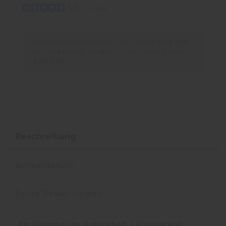
5
/
5
-
1
avis
Buying this product you will collect
2,25 CHF
with our loyalty program. Your cart will total
2,25 CHF
.
Beschreibung
Artikeldetails
Echte Bewertungen
Ein Podmod, der Robustheit, Leistung und