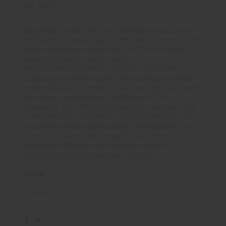
inkl. MWST
Das Aegis Boost 3 Kit von Geekvape setzt neue
Maßstäbe für vielseitige Podmods. Mit einem 5-ml-
Tank und einem integrierten 3000-mAh-Akku
vereint es lange Laufzeit und
Benutzerfreundlichkeit. Mit einer maximalen
Leistung von 60W eignet sich das Kit sowohl für
direkte als auch indirekte Inhalation dank des oben
platzierten, einstellbaren Luftstroms. Der
praktische Top-Filling-Mechanismus und der USB-
C-Anschluss für schnelles Laden (2A) machen es
besonders anwenderfreundlich. Kompatibel mit B
Series-Coils bietet der Aegis Boost 3 eine
individuelle Dampferfahrung bei robuster
Verarbeitung und modernem Design.
Farbe