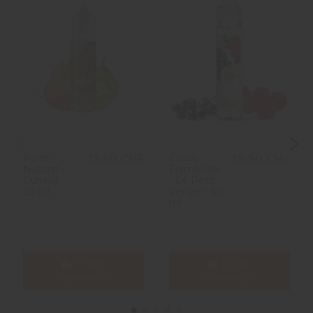
Poire -
Cassis
23,50 CHF
19,90 CHF
Natural -
Framboise
Curieux -
- Le Petit
50 ml
Verger - 50
ml
In den
In den
Warenkorb
Warenkorb