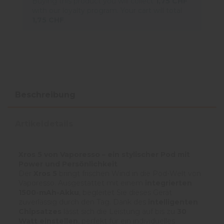
Buying this product you will collect
1,75 CHF
with our loyalty program. Your cart will total
1,75 CHF
.
Beschreibung
Artikeldetails
Xros 5 von Vaporesso – ein stylischer Pod mit
Power und Persönlichkeit
Der
Xros 5
bringt frischen Wind in die Pod-Welt von
Vaporesso. Ausgestattet mit einem
integrierten
1500-mAh-Akku
, begleitet Sie dieses Gerät
zuverlässig durch den Tag. Dank des
intelligenten
Chipsatzes
lässt sich die Leistung auf bis zu
30
Watt einstellen
, perfekt für ein individuelles