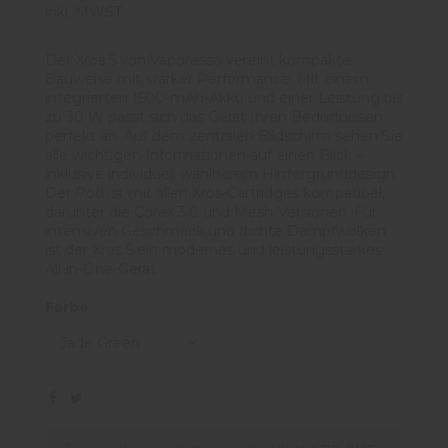
inkl. MWST
Der Xros 5 von Vaporesso vereint kompakte
Bauweise mit starker Performance. Mit einem
integrierten 1500-mAh-Akku und einer Leistung bis
zu 30 W passt sich das Gerät Ihren Bedürfnissen
perfekt an. Auf dem zentralen Bildschirm sehen Sie
alle wichtigen Informationen auf einen Blick –
inklusive individuell wählbarem Hintergrunddesign.
Der Pod ist mit allen Xros-Cartridges kompatibel,
darunter die Corex 3.0 und Mesh-Versionen. Für
intensiven Geschmack und dichte Dampfwolken
ist der Xros 5 ein modernes und leistungsstarkes
All-in-One-Gerät.
Farbe