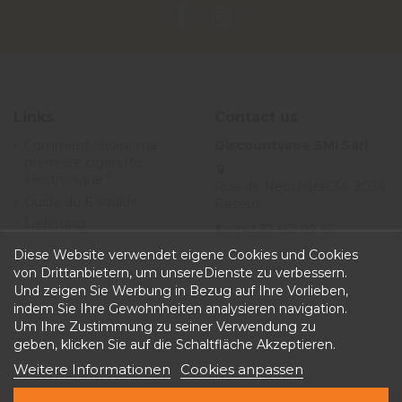
Links
Contact us
Comment choisir ma
Discountvape SMI Sàrl
première cigarette
électronique ?
Rue de Neuchâtel 34, 2034
Guide du E-liquide
Peseux
Lieferung
+41 32 552 99 56
Angebote
Diese Website verwendet eigene Cookies und Cookies
info@discountvape.ch
Allgemeine
von Drittanbietern, um unsereDienste zu verbessern.
iqitcontactpage - module,
Geschäftsbedingungen
Und zeigen Sie Werbung in Bezug auf Ihre Vorlieben,
you can put own text in
indem Sie Ihre Gewohnheiten analysieren navigation.
configuration
Um Ihre Zustimmung zu seiner Verwendung zu
geben, klicken Sie auf die Schaltfläche Akzeptieren.
Weitere Informationen
Cookies anpassen