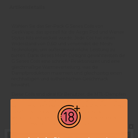
Artikeldetails
Wählen Sie das 5er-Pack G Series Coils von
GeekVape, das speziell für die Aegis Pod und Wenax
Stylus Kits entwickelt wurde. Jede Coil hat einen
Widerstand von 0,6Ω und verwendet die Mesh-
Technologie, um außergewöhnliche Leistung zu
bieten. Dank dieses Mesh-Designs gewährleisten die
G Series Coils eine schnelle Reaktionszeit und eine
gleichmäßige Wärmeverteilung, was die
Dampfproduktion maximiert und gleichzeitig einen
reichhaltigen und authentischen Geschmack
bewahrt.
Diese Coils sind ideal für Benutzer, die MTL-Dampfen
(Mouth-to-Lung) bevorzugen, bei dem jeder Zug
sanft und voller Geschmack ist. Das Mesh erhöht die
Heizfläche und verbessert die Effizienz der
Verdampfung des E-Liquids, was zu einem reicheren
und intensiveren Dampferlebnis führt.
Do not show again.
Diese Coils sind perfekt für den täglichen Gebrauch, einfach zu installieren