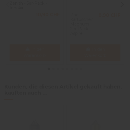
Zenith - 5er-Pack -
Innokin
10,90 CHF
Pod-
8,90 CHF
Kartuschen
Magnum -
2er-Pack -
Aspire
In den
In den
Warenkorb
Warenkorb
Kunden, die diesen Artikel gekauft haben,
kauften auch ...