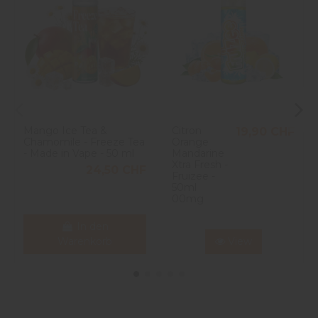
Mango Ice Tea &
Citron
19,90 CHF
Chamomile - Freeze Tea
Orange
- Made in Vape - 50 ml
Mandarine
Xtra Fresh -
24,50 CHF
Fruizee -
50ml
00mg
In den
Warenkorb
View