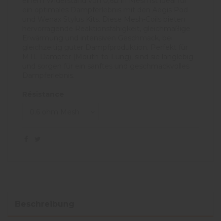
einem Widerstand von 0,6Ω in Mesh ist ideal für
ein optimales Dampferlebnis mit den Aegis Pod
und Wenax Stylus Kits. Diese Mesh-Coils bieten
hervorragende Reaktionsfähigkeit, gleichmäßige
Erwärmung und intensiven Geschmack, bei
gleichzeitig guter Dampfproduktion. Perfekt für
MTL-Dampfer (Mouth-to-Lung), sind sie langlebig
und sorgen für ein sanftes und geschmackvolles
Dampferlebnis.
Résistance
Beschreibung