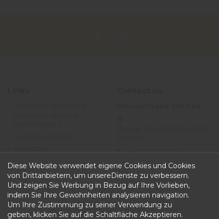
Links
Contact us
Comment choisir ma
Discountvape SMI Sàrl
première cigarette
électronique ?
Rue de Neuchâtel 34, 2034
Guide du E-liquide
Peseux
Lieferung
+41 32 552 99 56
Angebote
Diese Website verwendet eigene Cookies und Cookies
info@discountvape.ch
Allgemeine
von Drittanbietern, um unsereDienste zu verbessern.
iqitcontactpage - module,
Geschäftsbedingungen
Und zeigen Sie Werbung in Bezug auf Ihre Vorlieben,
you can put own text in
indem Sie Ihre Gewohnheiten analysieren navigation.
configuration
Um Ihre Zustimmung zu seiner Verwendung zu
geben, klicken Sie auf die Schaltfläche Akzeptieren.