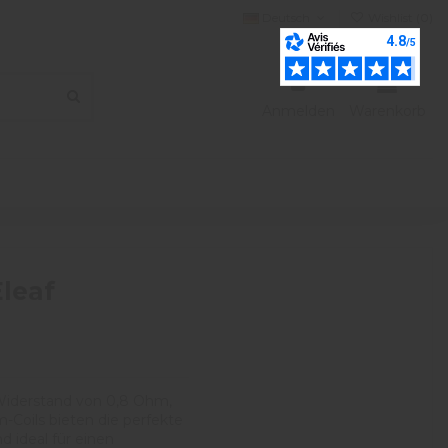
Deutsch
Wishlist (
0
)
Anmelden
Warenkorb
Eleaf
 Widerstand von 0,8 Ohm,
-Coils bieten die perfekte
 ideal für einen