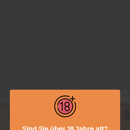
ampfer, die ein außergewöhnliches Dampferlebnis suchen. Diese
Ihrer bevorzugten E-Liquids zu bewahren. Ihre Mesh-Struktur f
ils verlängert wird.
nem PG/VG-Verhältnis von 50/50, aber sie funktionieren auch mi
mit dem GTL-Verdampfer von Eleaf sind sie die ideale Wahl für d
ontrolliertes Dampferlebnis mit einem straffen Zug, der dem ei
MTL-Erfahrung suchen, und gewährleisten eine langlebige und z
D
Sind Sie über 18 Jahre alt?