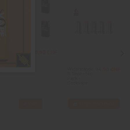
Widerstände
9,90 CHF
GT4 Gt Cores
(3pcs) -
Vaporesso -
Widerstände
14,90 CHF
0.15ohm
B Serie - 5er-
Pack -
Geekvape
View
In den Warenkorb