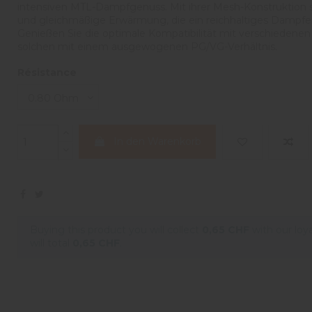
intensiven MTL-Dampfgenuss. Mit ihrer Mesh-Konstruktion so
und gleichmäßige Erwärmung, die ein reichhaltiges Dampferl
Genießen Sie die optimale Kompatibilität mit verschiedenen
solchen mit einem ausgewogenen PG/VG-Verhältnis.
Résistance
In den Warenkorb
Buying this product you will collect
0,65 CHF
with our loy
will total
0,65 CHF
.