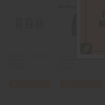
Widerstände
Osco Pod-
19,90 CHF
9,90 CHF
M series -
Kartuschen –
Pack de 5 -
2er-Pack –
GeekVape
Freemax
In den Warenkorb
In den Warenkorb