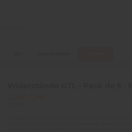
r
DIY
Unsere Shops
Aktionen
Widerstände GTL - Pack de 5 - 
12,90 CHF
inkl. MWST
Entdecken Sie das 5er-Pack GTL-Coils von Eleaf mit einem
speziell für Ihren GTL-Verdampfer entwickelt. Diese Sub-Ohm
Balance zwischen Geschmack und Dampfproduktion und sind