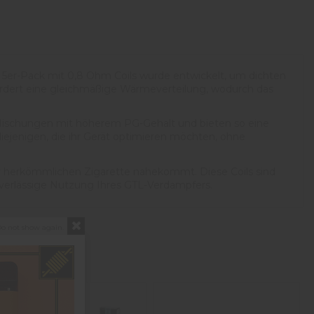
s 5er-Pack mit 0,8 Ohm Coils wurde entwickelt, um dichten
ördert eine gleichmäßige Wärmeverteilung, wodurch das
t Mischungen mit höherem PG-Gehalt und bieten so eine
iejenigen, die ihr Gerät optimieren möchten, ohne
ner herkömmlichen Zigarette nahekommt. Diese Coils sind
uverlässige Nutzung Ihres GTL-Verdampfers.
o not show again.