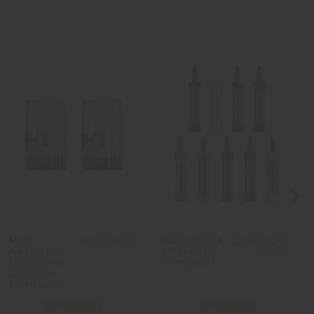
Pod-
Kit E-Chicha
8,90 CHF
29,90 CHF
Kartuschen
Hookah Air -
37,90 CHF
Hookah Air -
Fumytech
2er-Pack -
Fumytech
View
View