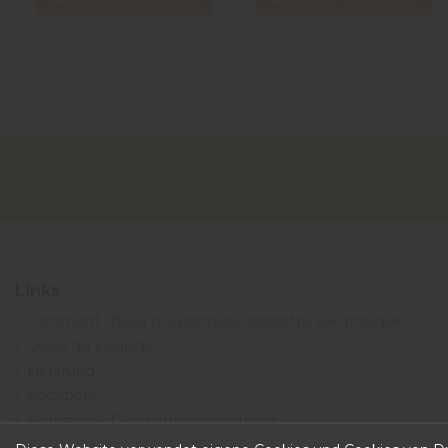
Links
Comment choisir ma première cigarette électronique ?
Guide du E-liquide
Lieferung
Angebote
Allgemeine Geschäftsbedingungen