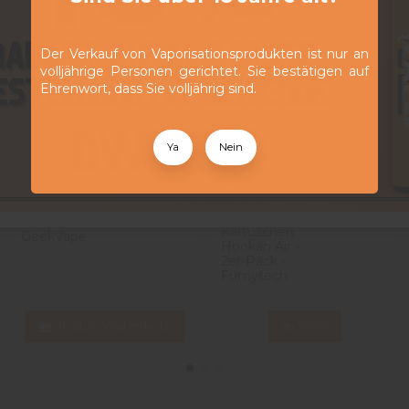
Der Verkauf von Vaporisationsprodukten ist nur an
volljährige Personen gerichtet. Sie bestätigen auf
Ehrenwort, dass Sie volljährig sind.
Ya
Nein
Widerstände
14,90 CHF
Z Serie
Mesh 5er-
Pack - Zeus
Pod-
8,90 CHF
Sub Ohm -
Kartuschen
GeekVape
Hookah Air -
2er-Pack -
Fumytech
In den Warenkorb
View