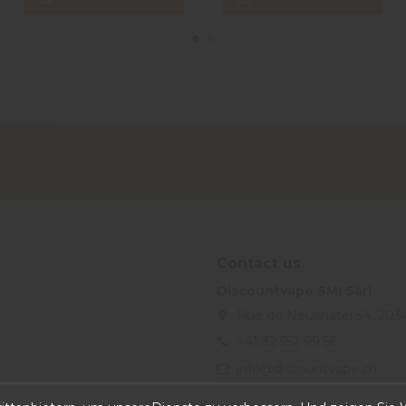
Contact us
Discountvape SMI Sàrl
Rue de Neuchâtel 34, 203
+41 32 552 99 56
info@discountvape.ch
iqitcontactpage - module, you