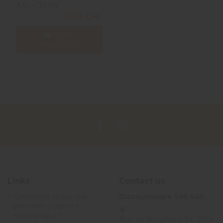
A&L – 30 ml
13,50 CHF
In den
Warenkorb
Links
Contact us
Comment choisir ma
Discountvape SMI Sàrl
première cigarette
électronique ?
Rue de Neuchâtel 34, 2034