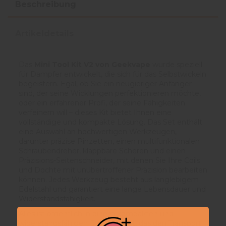
Beschreibung
Artikeldetails
Das
Mini Tool Kit V2 von Geekvape
wurde speziell
für Dampfer entwickelt, die sich für das Selbstwickeln
begeistern. Egal, ob Sie ein neugieriger Anfänger
sind, der seine Wicklungen perfektionieren möchte,
oder ein erfahrener Profi, der seine Fähigkeiten
verfeinern will – dieses Kit bietet Ihnen eine
vollständige und kompakte Lösung. Das Set enthält
eine Auswahl an hochwertigen Werkzeugen,
darunter präzise Pinzetten, einen multifunktionalen
Schraubendreher, klappbare Scheren und einen
Präzisions-Seitenschneider, mit denen Sie Ihre Coils
und Dochte mit unübertroffener Präzision bearbeiten
können. Jedes Werkzeug besteht aus langlebigem
Edelstahl und garantiert eine lange Lebensdauer und
Widerstandsfähigkeit.
Alles ist ordentlich in einem kompakten und
widerstandsfähigen Etui verstaut, das den Transport