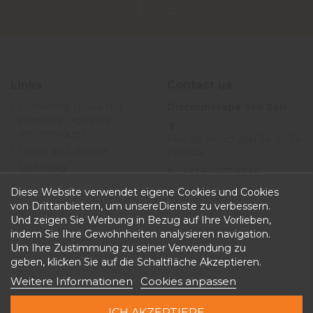
Links
Contact us
Comment choisir ma
Discountvape SMI Sàrl
première cigarette
électronique ?
Rue de Neuchâtel 34, 2034
Guide du E-liquide
Peseux
Lieferung
+41 32 552 99 56
Angebote
Diese Website verwendet eigene Cookies und Cookies
info@discountvape.ch
Allgemeine
von Drittanbietern, um unsereDienste zu verbessern.
iqitcontactpage - module,
Geschäftsbedingungen
Und zeigen Sie Werbung in Bezug auf Ihre Vorlieben,
you can put own text in
indem Sie Ihre Gewohnheiten analysieren navigation.
configuration
Um Ihre Zustimmung zu seiner Verwendung zu
geben, klicken Sie auf die Schaltfläche Akzeptieren.
Weitere Informationen
Cookies anpassen
ICH AKZEPTIERE