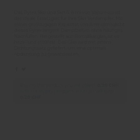
Das Pyrex Skrr und Skrr-S 8 ml von Vaporesso ist
das ideale Ersatzglas für Ihre Skrr Verdampfer. Mit
seiner großzügigen Kapazität von 8 ml ermöglicht
dieses Pyrex längere Dampfzeiten ohne häufiges
Nachfüllen. Hergestellt aus Borosilikatglas, ist es
hitze- und stoßfest. Das Glas wird mit einem
Dichtungssatz geliefert, um eine optimale
Abdichtung zu gewährleisten.
Buying this product you will collect
0,20 CHF
with our loyalty program. Your cart will total
0,20 CHF
.