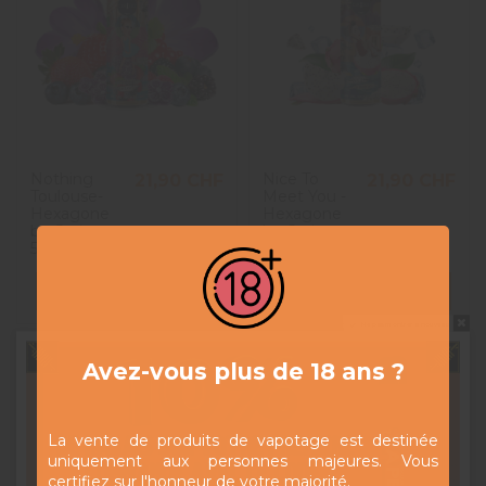
Nothing
Nice To
21,90 CHF
21,90 CHF
Toulouse-
Meet You -
Hexagone
Hexagone
by Curieux -
by Curieux -
50 ml
50 ml
Ajouter au panier
Ajouter au panier
Ne pas montrer à nouveau
Avez-vous plus de 18 ans ?
La vente de produits de vapotage est destinée
uniquement aux personnes majeures. Vous
certifiez sur l'honneur de votre majorité.