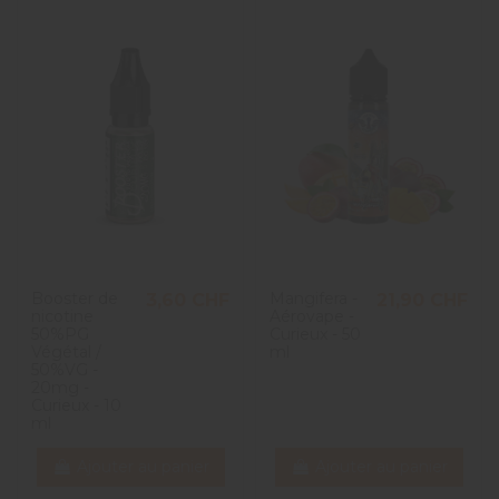
Booster de
Mangifera -
3,60 CHF
21,90 CHF
nicotine
Aérovape -
50%PG
Curieux - 50
Végétal /
ml
50%VG -
20mg -
Curieux - 10
ml
Ajouter au panier
Ajouter au panier