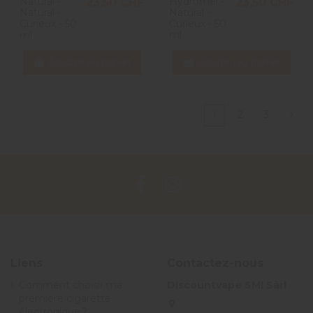
Natural -
Hydromel -
23,50 CHF
23,50 CHF
Natural -
Natural -
Curieux - 50
Curieux - 50
ml
ml
Ajouter au panier
Ajouter au panier
1
2
3
Liens
Contactez-nous
Comment choisir ma
Discountvape SMI Sàrl
première cigarette
électronique ?