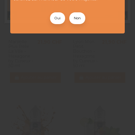
Oui
Non
Marseille
Lyon Mon
21,90 CHF
21,90 CHF
Plus Belle
Petit
La Ville -
Bouchon -
Hexagone
Hexagone
by Curieux -
by Curieux -
50 ml
50 ml
Ajouter au panier
Ajouter au panier