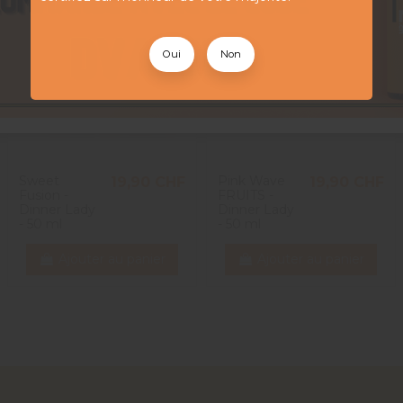
Oui
Non
Sweet
Pink Wave
19,90 CHF
19,90 CHF
Fusion -
FRUITS -
Dinner Lady
Dinner Lady
- 50 ml
- 50 ml
Ajouter au panier
Ajouter au panier