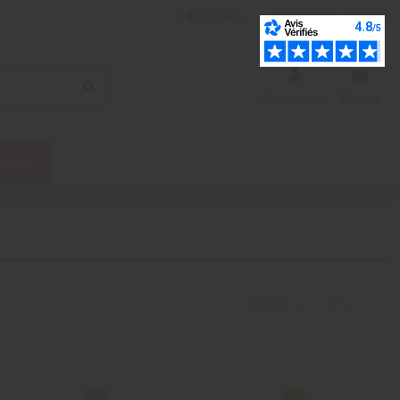
Français
liste de souhaits (
0
)
Connexion
Panier
ns %
Choisir
11