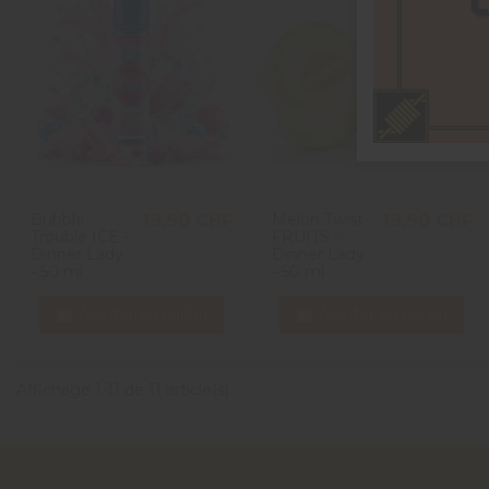
Bubble
Melon Twist
19,90 CHF
19,90 CHF
Trouble ICE -
FRUITS -
Dinner Lady
Dinner Lady
- 50 ml
- 50 ml
Ajouter au panier
Ajouter au panier
Affichage 1-11 de 11 article(s)