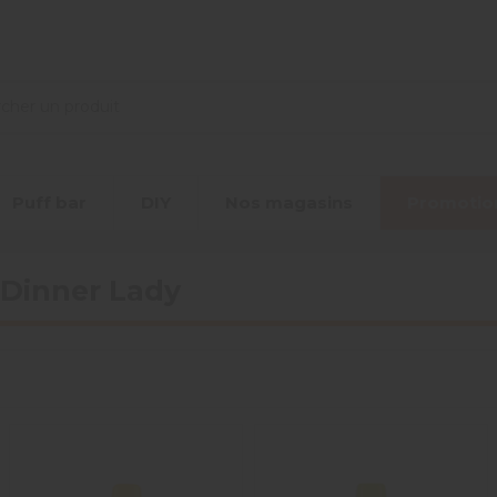
Puff bar
DIY
Nos magasins
Promotio
 Dinner Lady