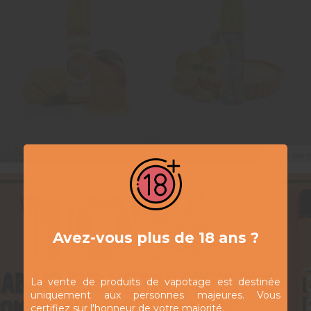
Sun Tan
Lemon Tart -
19,90 CHF
19,90 CHF
Ne pas 
Mango ICE -
Dinner Lady
Dinner Lady
- 50 ml
- 50 ml
Ajouter au panier
Ajouter au panier
Avez-vous plus de 18 ans ?
La vente de produits de vapotage est destinée
uniquement aux personnes majeures. Vous
certifiez sur l'honneur de votre majorité.