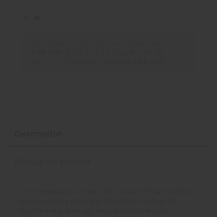
En achetant ce produit vous gagnerez
1,60 CHF
grâce à notre programme de
fidélité. Votre panier totalisera
1,60 CHF
.
Description
Détails du produit
Le clearomiseur Zenith 2 de Innokin est un modèle
de polyvalence et de performance, conçu pour
répondre aux attentes des vapoteurs les plus