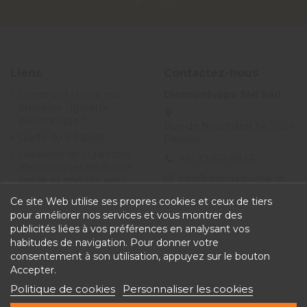
Liens
Contactez-nous
Comment choisir ma
Discountvape SMI Sàrl
première cigarette
électronique ?
Rue de Neuchâtel 34, 2034
Guide du E-liquide
Peseux
Livraisons de cigarettes
+41 32 552 99 56
électroniques en Suisse
info@discountvape.ch
rapide et gratuite avec
Discountvape.ch
Ce site Web utilise ses propres cookies et ceux de tiers
Promotions et soldes
pour améliorer nos services et vous montrer des
cigarette électronique et
publicités liées à vos préférences en analysant vos
e-liquide - Discountvape
habitudes de navigation. Pour donner votre
Conditions générales de
consentement à son utilisation, appuyez sur le bouton
vente
Accepter.
Politique de cookies
Personnaliser les cookies