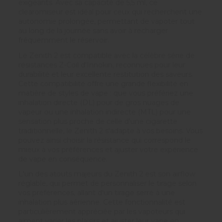
exigeants. Avec sa capacité de 5,5 ml, ce
clearomiseur est idéal pour ceux qui recherchent une
autonomie prolongée, permettant de vapoter tout
au long de la journée sans avoir à recharger
fréquemment le réservoir.
Le Zenith 2 est compatible avec la célèbre série de
résistances Z-Coil d'Innokin, reconnues pour leur
durabilité et leur excellente restitution des saveurs.
Cette compatibilité offre une grande flexibilité en
matière de styles de vape : que vous préfériez une
inhalation directe (DL) pour de gros nuages de
vapeur ou une inhalation indirecte (MTL) pour une
sensation plus proche de celle d'une cigarette
traditionnelle, le Zenith 2 s'adapte à vos besoins. Vous
pouvez ainsi choisir la résistance qui correspond le
mieux à vos préférences et ajuster votre expérience
de vape en conséquence.
L'un des atouts majeurs du Zenith 2 est son airflow
réglable, qui permet de personnaliser le tirage selon
vos préférences, allant d'un tirage serré à une
inhalation plus aérienne. Cette fonctionnalité est
particulièrement appréciée par les vapoteurs qui
aiment varier les plaisirs et ajuster leur vape en