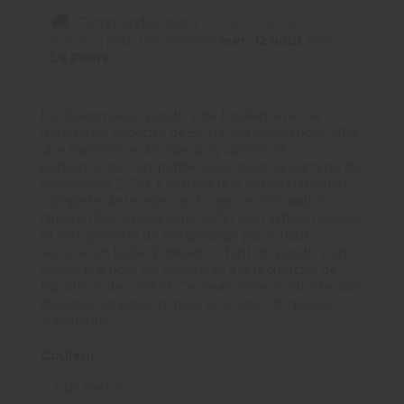
Commandez avant
17 heures et 36
minutes
pour une livraison
mer. 12 août
avec
La Poste
Le clearomiseur Zenith 2 de Innokin, avec sa
généreuse capacité de 5,5 ml, est conçu pour offrir
une expérience de vape polyvalente et
performante. Compatible avec toute la gamme de
résistances Z-Coil, il permet une personnalisation
complète de la vape, qu'il s'agisse d'inhalation
directe (DL) ou indirecte (MTL). Son airflow réglable
et son système de remplissage par le haut,
sécurisé et facile d'utilisation, font du Zenith 2 un
choix idéal pour les vapoteurs à la recherche de
fiabilité et de confort. Ce clearomiseur robuste allie
élégance et praticité pour une vape de qualité
supérieure.
Couleur