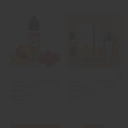
Mangue
Globe
21,90 CHF
16,00 CHF
Framboise -
Trotteur -
23,90 CHF
Tasty by
Petit
Liquidarom
Nuage - 60
- 50 ml
ml