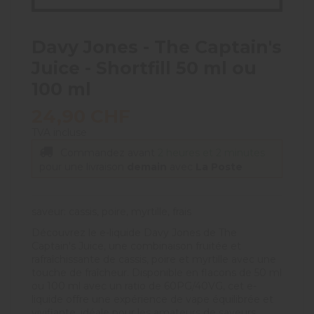
Davy Jones - The Captain's
Juice - Shortfill 50 ml ou
100 ml
24,90 CHF
TVA incluse
Commandez avant
2 heures et 2 minutes
pour une livraison
demain
avec
La Poste
saveur: cassis, poire, myrtille, frais
Découvrez le e-liquide Davy Jones de The
Captain's Juice, une combinaison fruitée et
rafraîchissante de cassis, poire et myrtille avec une
touche de fraîcheur. Disponible en flacons de 50 ml
ou 100 ml avec un ratio de 60PG/40VG, cet e-
liquide offre une expérience de vape équilibrée et
vivifiante, idéale pour les amateurs de saveurs