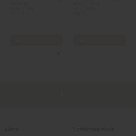
Pastèque -
Kiwi 2 - Pack
Fruity Cool
de 2 - Kiwi
- 100 ml
Vapor
Ajouter au panier
Ajouter au panier
Liens
Contactez-nous