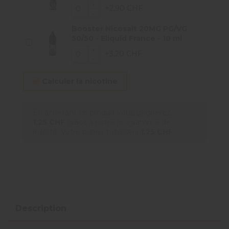
+2,90 CHF
Booster Nicosalt 20MG PG/VG
50/50 - Eliquid France - 10 ml
+3,20 CHF
Calculer la nicotine
En achetant ce produit vous gagnerez
1,25 CHF
grâce à notre programme de
fidélité. Votre panier totalisera
1,25 CHF
.
Description