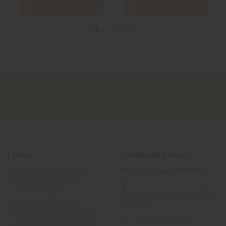
Ajouter au panier
Ajouter au panier
Liens
Contactez-nous
Comment choisir ma
Discountvape SMI Sàrl
première cigarette
électronique ?
Rue de Neuchâtel 34, 2034
Guide du E-liquide
Peseux
Livraisons de cigarettes
+41 32 552 99 56
électroniques en Suisse