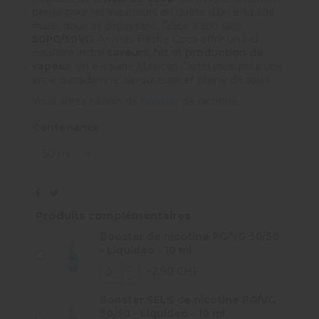
pensé pour les vapoteurs en quête d’un e-liquide
fruité, doux et dépaysant. Grâce à son ratio
50PG/50VG
, Ananas Pêche Coco offre un bel
équilibre entre
saveurs
,
hit
et
production de
vapeur
. Un e-liquide Mexican Cartel idéal pour une
vape quotidienne, savoureuse et pleine de soleil.
Vous aurez besoin de
booster
de nicotine.
Contenance
Produits complémentaires
Booster de nicotine PG/VG 50/50
- Liquideo - 10 ml
+2,90 CHF
Booster SELS de nicotine PG/VG
50/50 - Liquideo - 10 ml