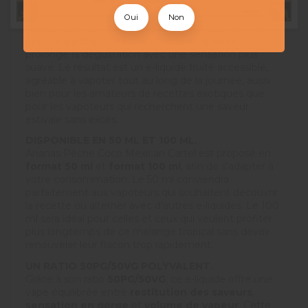
Ce e-liquide ne se contente pas d’aligner les fruits
tropicaux. Il cherche surtout l’équilibre entre fraîcheur
Oui
Non
fruitée, douceur et rondeur. L’
ananas
apporte du
peps, la
pêche
adoucit la recette et la
coco
prolonge la dégustation avec une sensation plus
suave. Le résultat est un e-liquide fruité accessible,
agréable à vapoter tout au long de la journée, aussi
bien pour les amateurs de recettes exotiques que
pour les vapoteurs qui recherchent une saveur
estivale sans excès.
DISPONIBLE EN 50 ML ET 100 ML.
Ananas Pêche Coco Mexican Cartel est proposé en
format 50 ml
et
format 100 ml
, afin de s’adapter à
votre consommation. Le 50 ml conviendra
parfaitement aux vapoteurs qui souhaitent découvrir
la recette ou alterner avec d’autres e-liquides. Le 100
ml sera idéal pour celles et ceux qui veulent profiter
plus longtemps de ce mélange tropical sans devoir
renouveler leur flacon trop rapidement.
UN RATIO 50PG/50VG POLYVALENT.
Grâce à son ratio
50PG/50VG
, ce e-liquide offre une
vape équilibrée entre
restitution des saveurs
,
sensation en gorge
et
volume de vapeur
. Cette