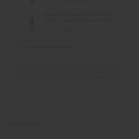
+2,90 CHF
Booster Nicosalt 20MG PG/VG
50/50 - Eliquid France - 10 ml
+3,20 CHF
Calculer la nicotine
En achetant ce produit vous gagnerez
1,00 CHF
grâce à notre programme de
fidélité. Votre panier totalisera
1,00 CHF
.
Description