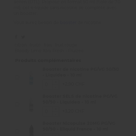
aérien (DTL). Proposé en format 50 ml (fiole de 70
ml), cet e-liquide sans nicotine se complète avec
un booster.
Vous aurez besoin de
booster
de nicotine
citron
fruité
frais
fruit rouge
Bloody Lime Xtra Fresh - Fruizee
Produits complémentaires
Booster de nicotine PG/VG 50/50
- Liquideo - 10 ml
+2,90 CHF
Booster SELS de nicotine PG/VG
50/50 - Liquideo - 10 ml
+3,20 CHF
Booster Nicopulse 20MG PG/VG
50/50 - Eliquid France - 10 ml