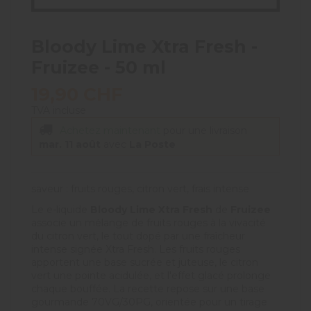
Bloody Lime Xtra Fresh -
Fruizee - 50 ml
19,90 CHF
TVA incluse
Achetez maintenant
pour une livraison
mar. 11 août
avec
La Poste
saveur : fruits rouges, citron vert, frais intense
Le e-liquide
Bloody Lime Xtra Fresh
de
Fruizee
associe un mélange de fruits rouges à la vivacité
du citron vert, le tout dopé par une fraîcheur
intense signée Xtra Fresh. Les fruits rouges
apportent une base sucrée et juteuse, le citron
vert une pointe acidulée, et l'effet glacé prolonge
chaque bouffée. La recette repose sur une base
gourmande 70VG/30PG, orientée pour un tirage