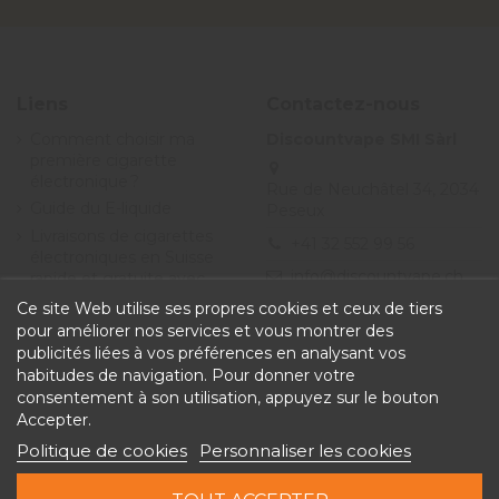
Liens
Contactez-nous
Comment choisir ma
Discountvape SMI Sàrl
première cigarette
électronique ?
Rue de Neuchâtel 34, 2034
Guide du E-liquide
Peseux
Livraisons de cigarettes
+41 32 552 99 56
électroniques en Suisse
info@discountvape.ch
rapide et gratuite avec
Discountvape.ch
Ce site Web utilise ses propres cookies et ceux de tiers
Promotions et soldes
pour améliorer nos services et vous montrer des
cigarette électronique et
publicités liées à vos préférences en analysant vos
e-liquide - Discountvape
habitudes de navigation. Pour donner votre
Conditions générales de
consentement à son utilisation, appuyez sur le bouton
vente
Accepter.
Politique de cookies
Personnaliser les cookies