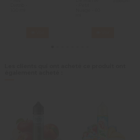
- Miv
De Mamie
23,90 CHF
Distrib -
- Petit
100 ml
Nuage - 60
ml
Voir
Voir
Les clients qui ont acheté ce produit ont
également acheté :