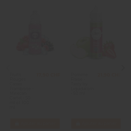
Fruits
Pomme
17,90 CHF
21,90 CHF
Rouges
Fraise -
Cassis
Tasty by
Framboise -
Liquidarom
Mexican
- 50 ml
Cartel - 50
ml et 100
ml
Ajouter au panier
Ajouter au panier