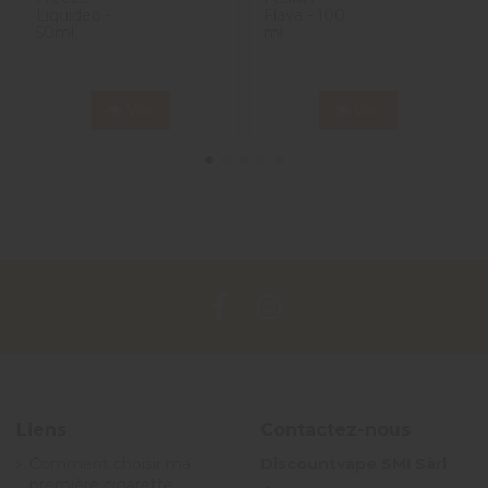
Liquideo -
Flava - 100
50ml
ml
Voir
Voir
Liens
Contactez-nous
Comment choisir ma
Discountvape SMI Sàrl
première cigarette