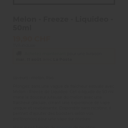
Melon - Freeze - Liquideo -
50ml
19,90 CHF
TVA incluse
Achetez maintenant
pour une livraison
mar. 11 août
avec
La Poste
saveurs : melon, frais
Plongez dans une vague de fraîcheur estivale avec
Melon - Freeze de Liquideo. Cet e-liquide de 50 ml
marie la douceur juteuse du melon avec une
fraîcheur glaciale, créant une expérience de vape
unique et revitalisante. Disponible sans nicotine, il
permet d'ajouter des boosters selon vos
préférences pour une vape sur mesure.
Vous aurez besoin de
booster
de nicotine.