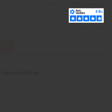
Français
liste de souhaits (
0
)
Connexion
Panier
ns %
 de nicotine -