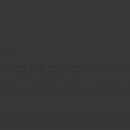
rifiés
la plus connue d'
Elf Bar
. Elle reprend le format compact de son a
e ni réglage, ni remplissage, ni recharge.
icotine, dosé à 20 mg/ml, soit 2 %. C'est le seul dosage disponibl
t varie fortement selon la longueur des bouffées et la manière de 
,2 ohm, avec une tolérance annoncée de 0,02 ohm par le fabrica
appareil. Cette valeur oriente le tirage vers une inhalation indirec