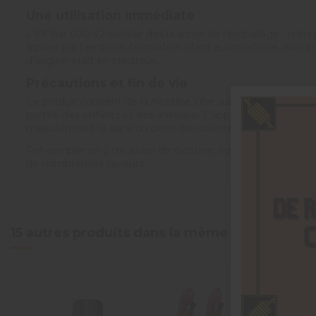
Une utilisation immédiate
L'Elf Bar 600 V2 s'utilise dès la sortie de l'emballage : retire
aspirer par l'embout, l'activation étant automatique. Aucu
d'origine était en plastique.
Précautions et fin de vie
Ce produit contient de la nicotine, une substance qui crée 
portée des enfants et des animaux. L'appareil n'est pas rec
mais déposez-le dans un point de collecte pour appareils él
Pré-remplie en 2 ml au sel de nicotine, équipée de la résis
de nombreuses saveurs.
4.6
/
5
15 autres produits dans la même catégorie :
Basé sur
5
avis soumis à un
contrôle
Voir tous les avis sur ce site
5
étoiles
4