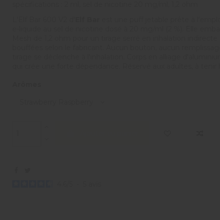
spécifications : 2 ml, sel de nicotine 20 mg/ml, 1,2 ohm
L'Elf Bar 600 V2 d'
Elf Bar
est une puff jetable prête à l'empl
e-liquide au sel de nicotine dosé à 20 mg/ml (2 %). Elle e
Mesh de 1,2 ohm pour un tirage serré en inhalation indirecte 
bouffées selon le fabricant. Aucun bouton, aucun remplissag
tirage se déclenche à l'inhalation. Corps en alliage d'aluminiu
qui crée une forte dépendance. Réservé aux adultes, à tenir 
Arômes
Ajouter au panier
4.6
/
5
-
5
avis