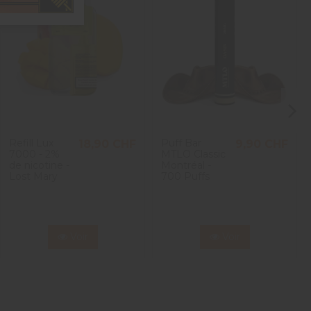
ianna L.
Refill Lux
Puff Bar
18,90 CHF
9,90 CHF
7000 - 2%
MTLO Classic
de nicotine -
Montréal -
Lost Mary
700 Puffs
ie-Danielle O.
Voir
Voir
éaliste.
a M.