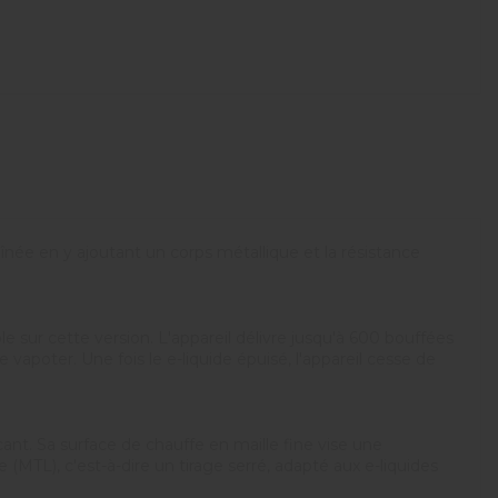
înée en y ajoutant un corps métallique et la résistance
e sur cette version. L'appareil délivre jusqu'à 600 bouffées
vapoter. Une fois le e-liquide épuisé, l'appareil cesse de
nt. Sa surface de chauffe en maille fine vise une
te (MTL), c'est-à-dire un tirage serré, adapté aux e-liquides