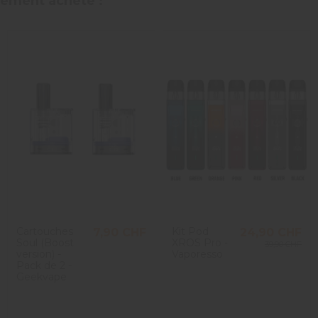
alement acheté :
Utile
(0)
Signaler
3
/
5
Avis vérifié
Trop fort et trop de fumée
Avis du
24/07/2024
, suite à une expérience du
19/07/2024
par
A.A
Utile
(0)
Signaler
Cartouches
Kit Pod
7,90 CHF
24,90 CHF
Soul (Boost
XROS Pro -
39,90 CHF
version) -
Vaporesso
Pack de 2 -
Geekvape