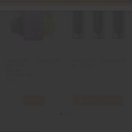
5
/
5
Avis vérifié
Très bon
Avis du
12/03/2026
, suite à une expérience du
03/03/2026
par
Mar
Utile
(0)
Signaler
5
/
5
Avis vérifié
Starter Kit
4in1 Starter
24,90 CHF
21,90 CHF
NX7000 -
Kit - Elf Bar
J’adore
2% de
nicotine - Elf
Avis du
03/03/2026
, suite à une expérience du
25/02/2026
par
Mar
bar
Utile
(0)
Signaler
Voir
Ajouter au panier
5
/
5
Avis vérifié
Je comprends qu on puisse devenir accro avec ce goût si r
Avis du
27/12/2025
, suite à une expérience du
22/12/2025
par
Laur