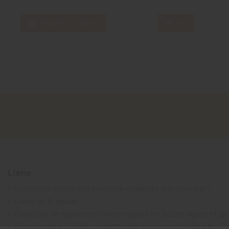
Ajouter au panier
Voir
Liens
Comment choisir ma première cigarette électronique ?
Guide du E-liquide
Livraisons de cigarettes électroniques en Suisse rapide et g
Promotions et soldes cigarette électronique et e-liquide - 