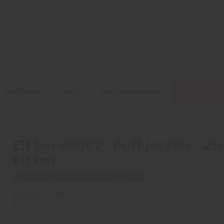
Puff bar
DIY
Nos magasins
Promotio
Elf bar 600V2 - Puff jetable - 2%
Elf bar
Produit disponible avec d'autres options
9,90 CHF
TVA incluse