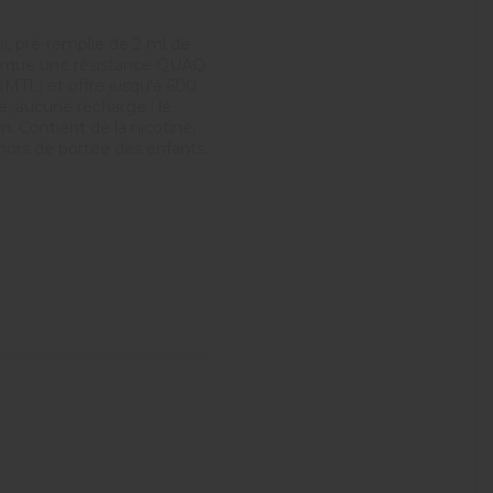
oi, pré-remplie de 2 ml de
mbarque une résistance QUAQ
(MTL) et offre jusqu'à 600
e, aucune recharge : le
m. Contient de la nicotine,
hors de portée des enfants.