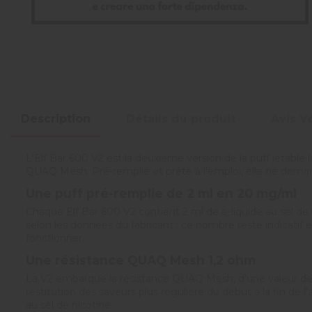
Description
Détails du produit
Avis Vé
L'Elf Bar 600 V2 est la deuxième version de la puff jetable 
QUAQ Mesh. Pré-remplie et prête à l'emploi, elle ne demand
Une
puff pré-remplie de 2 ml en 20 mg/ml
Chaque Elf Bar 600 V2 contient 2 ml de e-liquide au sel de n
selon les données du fabricant : ce nombre reste indicatif e
fonctionner.
Une
résistance QUAQ Mesh 1,2 ohm
La V2 embarque la résistance QUAQ Mesh, d'une valeur de 1
restitution des saveurs plus régulière du début à la fin de l'
au sel de nicotine.