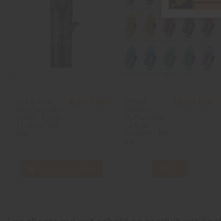
4
étoiles
0
3
étoiles
1
2
étoiles
0
1
étoile
0
Trier les avis
ELFA Pod
Elf bar
6,90 CHF
23,90 CHF
Rechargeable
AF5000 -
(vide) - 2 pcs -
Puff jetable
1.1 ohm - Elf
- 2% de
Bar
nicotine - Elf
bar
Ajouter au panier
Voir