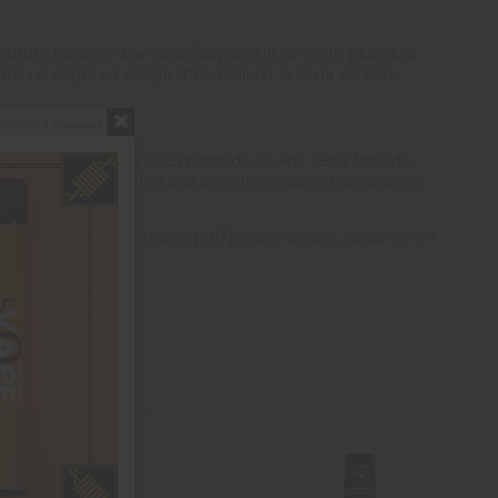
ture l'arrivée d'air sous l'appareil. Il ne reste plus qu'à
e un corps en alliage d'aluminium, là où la version
montrer à nouveau
 vente aux personnes de moins de 18 ans. Tenir hors de
u lithium : ne le jetez pas avec les ordures ménagères,
l'Elf Bar 600 V2 est une puff jetable simple, déclinée en
ie-Danielle O.