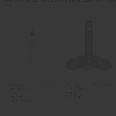
Les clients qui ont acheté ce produit ont ég
Flacon DIY
Puff Bar
4,90 CHF
9,90 CHF
gradué vide
MTLO Classic
avec
Montréal -
bouchon
700 Puffs
twist - 230 ml