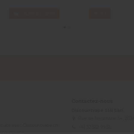
Ajouter au panier
Voir
Contactez-nous
Discountvape SMI Sàrl
Rue de Neuchâtel 34, 203
ratuite avec Discountvape.ch
+41 32 552 99 56
Discountvape