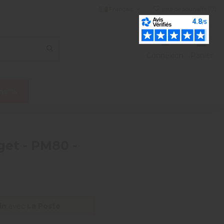
Français
liste de souhaits (
0
)
Connexion
Panier
ns %
get - PM80 -
in
avec
La Poste