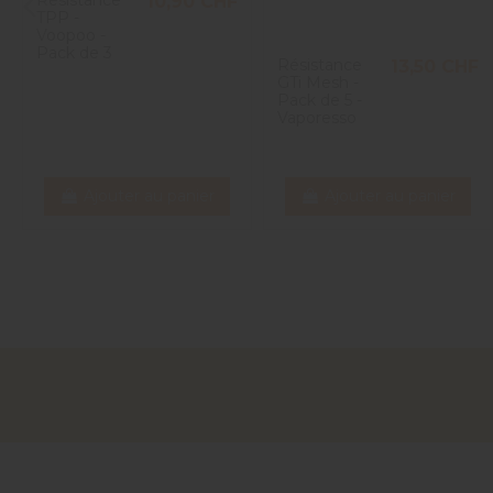
Résistance
10,90 CHF
TPP -
Voopoo -
Pack de 3
Résistance
13,50 CHF
GTi Mesh -
Pack de 5 -
Vaporesso
Ajouter au panier
Ajouter au panier