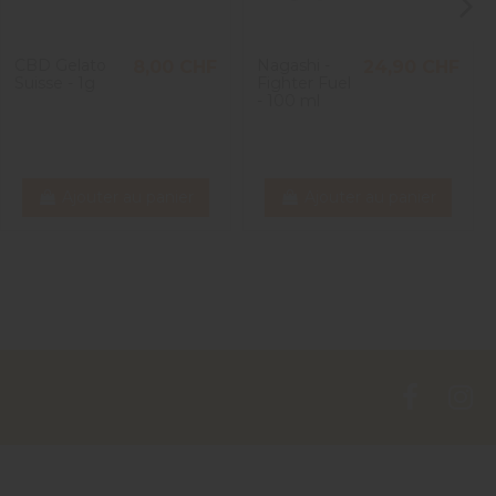
2
3
CBD Gelato
Nagashi -
8,00 CHF
24,90 CHF
Suisse - 1g
Fighter Fuel
- 100 ml
Ajouter au panier
Ajouter au panier