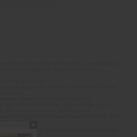
ersonnalisée et hautement performante. Compatible avec la
misée pour des plages de puissance spécifiques :
vapeur très abondante.
production de vapeur intense et une consommation élevée.
eurs riches.
ale pour une consommation modérée à élevée.
ompromis entre production de vapeur et durée de vie.
 avec une restitution des saveurs précise.
cherchent à économiser la batterie tout en profitant d'une
montrer à nouveau
des saveurs optimale. Profitez d'une expérience de vape