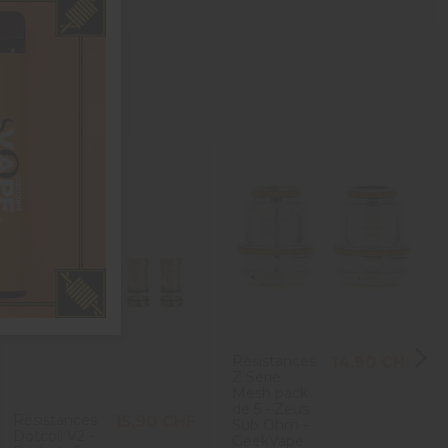
on A.
ia V.
Résistances
14,90 CHF
Z Serie
Mesh pack
de 5 - Zeus
Résistances
15,90 CHF
Sub Ohm -
Dotcoil V2 -
GeekVape
bien et produisent une bonne vapeur.