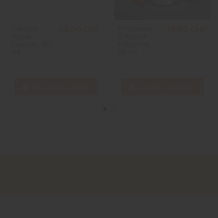
1
Galatée -
Promesse
23,90 CHF
19,90 CHF
Astrale -
D'amour -
Curieux - 50
Millésime -
ml
50 ml
Ajouter au panier
Ajouter au panier