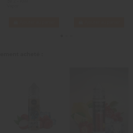
de 2 - Kiwi
Vapor
Avis du
06/07/2026
, suite à une expérience du
01/07/2026
par
Mar
Utile
(0)
Signaler
Ajouter au panier
Ajouter au panier
5
/
5
Avis vérifié
Parfait
alement acheté :
Avis du
13/05/2026
, suite à une expérience du
29/04/2026
par
Aug
Utile
(0)
Signaler
4
/
5
Avis vérifié
Qualité attendue
Avis du
03/04/2026
, suite à une expérience du
25/03/2026
par
A.C
Utile
(0)
Signaler