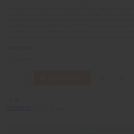
Découvrez le pack de 5 résistances GTX de Vaporesso, conçu 
de vape polyvalente et performante. Adaptées aux modèles
appareils compatibles, ces résistances en mesh varient entre 
large spectre de puissances de 8 à 75 watts. Que vous préfér
puissante ou une inhalation indirecte plus douce, chaque rés
une production de vapeur et un rendu des saveurs exception
Résistance
Ajouter au panier
4.7
/
5
-
11
avis
En achetant ce produit vous gagnerez
0,60 CHF
grâce à