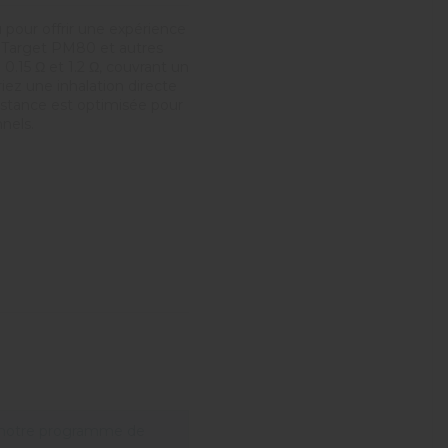
pour offrir une expérience
 Target PM80 et autres
0.15 Ω et 1.2 Ω, couvrant un
iez une inhalation directe
istance est optimisée pour
nels.
 notre programme de