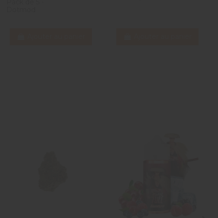
Pack de 5 -
Dotmod
cello D.
Ajouter au panier
Ajouter au panier
ustin J.
.