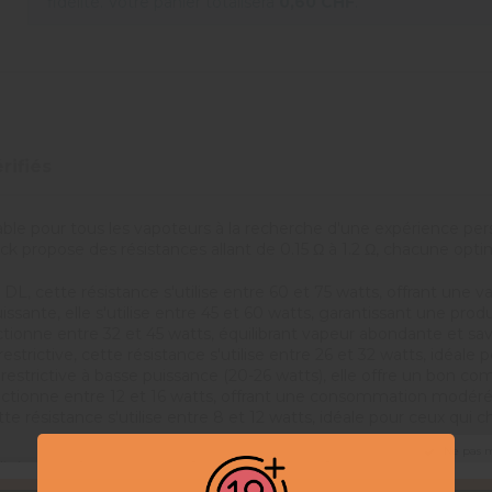
fidélité. Votre panier totalisera
0,60 CHF
.
rifiés
able pour tous les vapoteurs à la recherche d'une expérience p
ck propose des résistances allant de 0.15 Ω à 1.2 Ω, chacune opti
DL, cette résistance s'utilise entre 60 et 75 watts, offrant une 
uissante, elle s'utilise entre 45 et 60 watts, garantissant une 
tionne entre 32 et 45 watts, équilibrant vapeur abondante et sav
restrictive, cette résistance s'utilise entre 26 et 32 watts, idé
 restrictive à basse puissance (20-26 watts), elle offre un bon c
nctionne entre 12 et 16 watts, offrant une consommation modérée
e résistance s'utilise entre 8 et 12 watts, idéale pour ceux qui 
Ne pas 
é, garantissant une durée de vie prolongée et une restitution 
ement adaptées à vos préférences et à vos besoins.