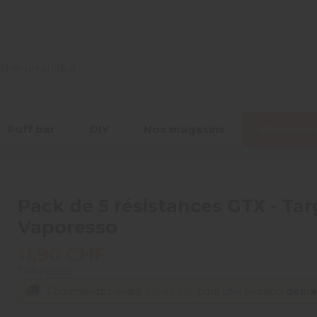
Puff bar
DIY
Nos magasins
Promotio
Pack de 5 résistances GTX - Tar
Vaporesso
11,90 CHF
TVA incluse
Commandez avant
2 minutes
pour une livraison
dema