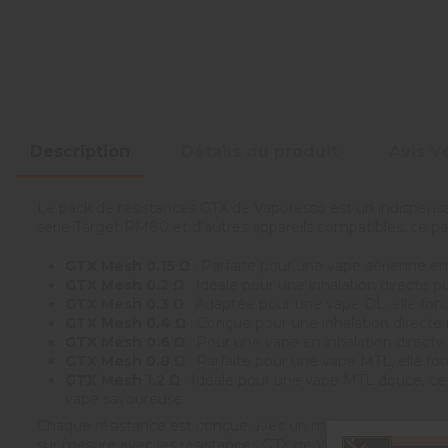
Description
Détails du produit
Avis Vé
Le pack de résistances GTX de Vaporesso est un indispens
série Target PM80 et d'autres appareils compatibles, ce pa
GTX Mesh 0.15 Ω
: Parfaite pour une vape aérienne en 
GTX Mesh 0.2 Ω
: Idéale pour une inhalation directe p
GTX Mesh 0.3 Ω
: Adaptée pour une vape DL, elle fonc
GTX Mesh 0.4 Ω
: Conçue pour une inhalation directe 
GTX Mesh 0.6 Ω
: Pour une vape en inhalation directe
GTX Mesh 0.8 Ω
: Parfaite pour une vape MTL, elle fo
GTX Mesh 1.2 Ω
: Idéale pour une vape MTL douce, cett
vape savoureuse.
Chaque résistance est conçue avec un mesh de haute qualit
sur mesure avec les résistances GTX de Vaporesso, parfait