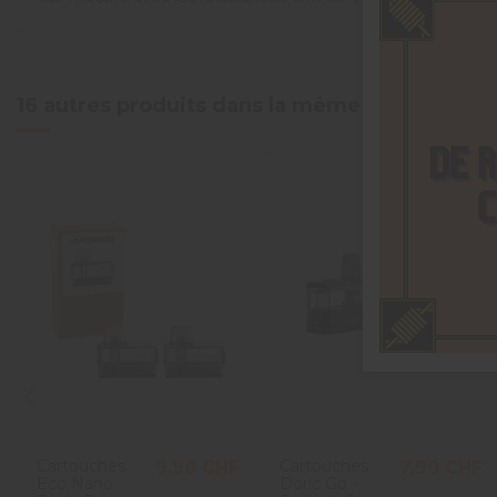
4.7
/
5
16 autres produits dans la même catégorie :
Basé sur
11
avis soumis à un
contrôle
Voir tous les avis sur ce site
5
étoiles
9
4
étoiles
1
3
étoiles
1
2
étoiles
0
1
étoile
0
Trier les avis
Cartouches
Cartouches
9,90 CHF
7,90 CHF
Eco Nano
Doric Go -