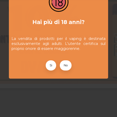
Hai più di 18 anni?
La vendita di prodotti per il vaping è destinata
esclusivamente agli adulti. L'utente certifica sul
proprio onore di essere maggiorenne.
Box Aegis
54,90 CHF
2654
giorni
14
:
22
:
19
Legend 3 -
Geekvape
Box Aegis
35,90 CHF
Solo 2 S100 -
Sì
No
49,90 CHF
Geekvape
Aggiungi al carrello
View