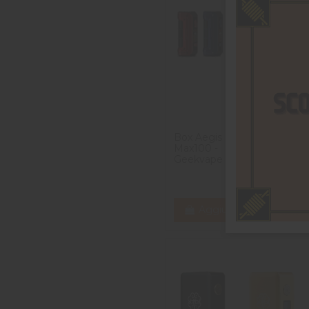
Box Aegis
45,90 CHF
Max100 -
Geekvape
Aggiungi al carrello