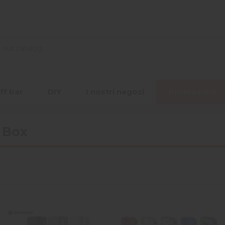
ff bar
DIY
I nostri negozi
Promozioni
 Box