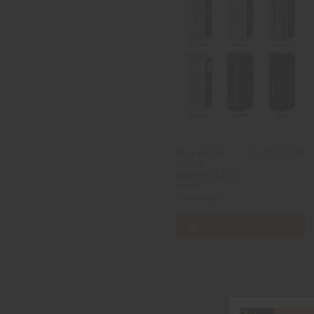
Box Aegis
45,90 CHF
Mini 5 -
Built-in 3200
mAh -
Geekvape
Aggiungi al carrello