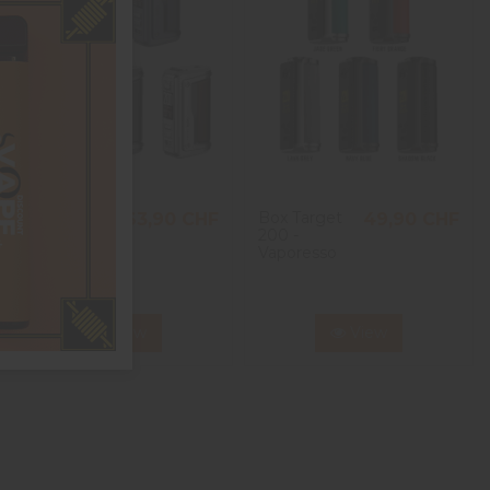
Box Argus
Box Target
63,90 CHF
49,90 CHF
GT 2 200w -
200 -
Voopoo
Vaporesso
View
View