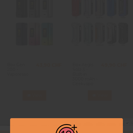
Box Gen
Box Aegis
43,90 CHF
49,90 CHF
200 -
Solo 3 -
Vaporesso
Built-in
3000 mAh -
Geekvape
View
View
D