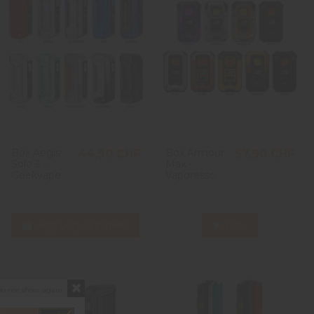
Box Aegis
Box Armour
44,90 CHF
57,90 CHF
Solo 3 -
Max -
Geekvape
Vaporesso
Aggiungi al carrello
View
o not show again.