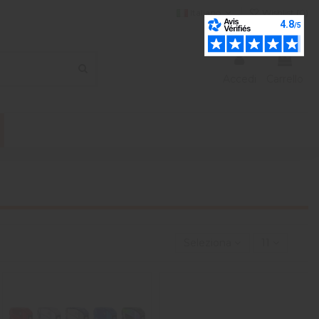
Italiano
Wishlist (
0
)
Accedi
Carrello
Seleziona
11