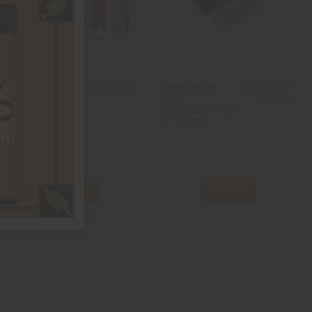
Kit Zelos 3
Resistenze
59,90 CHF
7,90 CHF
3200 mAh +
BVC -
11,90 CHF
Ato Nautilus
Confezione da
3 4ml -
5 - Aspire
Aspire
View
View