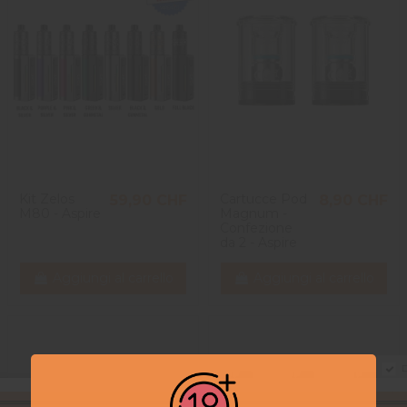
Kit Zelos
Cartucce Pod
59,90 CHF
8,90 CHF
M80 - Aspire
Magnum -
Confezione
da 2 - Aspire
Aggiungi al carrello
Aggiungi al carrello
D