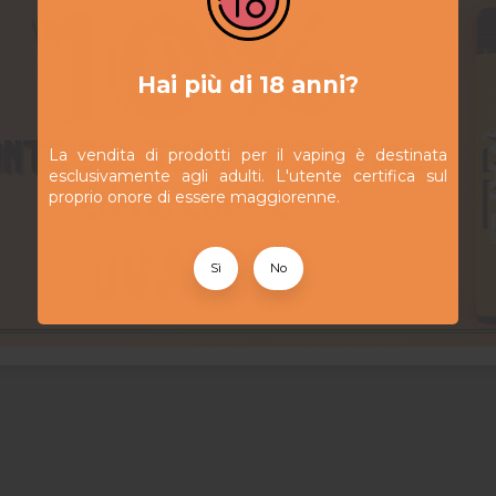
Hai più di 18 anni?
La vendita di prodotti per il vaping è destinata
esclusivamente agli adulti. L'utente certifica sul
proprio onore di essere maggiorenne.
Clearomizer
Resistenze
22,50 CHF
13,90 CHF
Nautilus 3 –
BP Coils -
Aspire
Aspire - Pack
de 5 pièces
Sì
No
View
Aggiungi al carrello