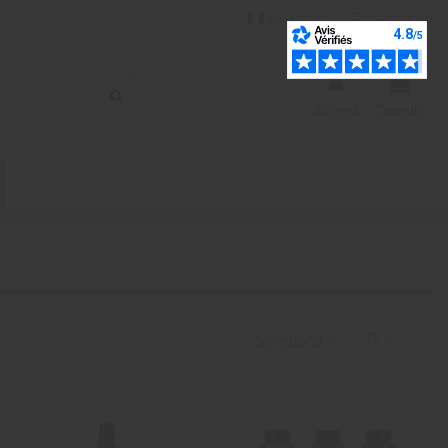
Italiano
Wishlist (
0
)
Accedi
Carrello
Seleziona
13