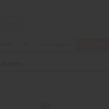
ff bar
DIY
I nostri negozi
Promozioni
 Aspire