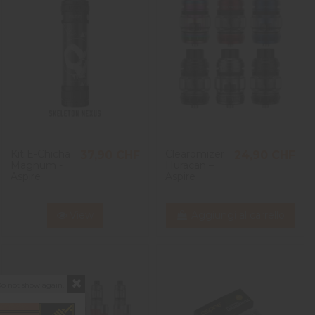
Kit E-Chicha
Clearomizer
37,90 CHF
24,90 CHF
Magnum -
Huracan –
Aspire
Aspire
View
Aggiungi al carrello
o not show again.