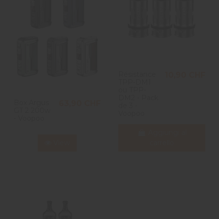
Résistance
10,90 CHF
TPP-DM1
ou TPP-
DM2 - Pack
Box Argus
63,90 CHF
de 3 -
GT 2 200w
Voopoo
- Voopoo
Aggiungi al
View
carrello