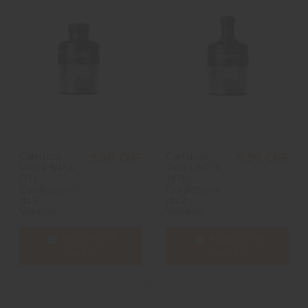
Cartucce
Cartucce
9,90 CHF
9,90 CHF
Pod PNP X
Pod PNP X
DTL -
MTL -
Confezione
Confezione
da 2 -
da 2 -
Voopoo
Voopoo
Aggiungi al
Aggiungi al
carrello
carrello