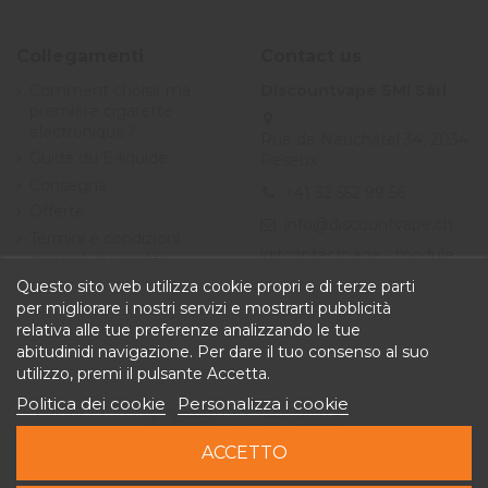
Collegamenti
Contact us
Comment choisir ma
Discountvape SMI Sàrl
première cigarette
électronique ?
Rue de Neuchâtel 34, 2034
Guide du E-liquide
Peseux
Consegna
+41 32 552 99 56
Offerte
info@discountvape.ch
Termini e condizioni
iqitcontactpage - module,
generali di vendita
you can put own text in
Questo sito web utilizza cookie propri e di terze parti
configuration
per migliorare i nostri servizi e mostrarti pubblicità
relativa alle tue preferenze analizzando le tue
abitudinidi navigazione. Per dare il tuo consenso al suo
utilizzo, premi il pulsante Accetta.
Politica dei cookie
Personalizza i cookie
ACCETTO
Copyright © 2026 Discountvape.ch - Tutti i diritti riservati