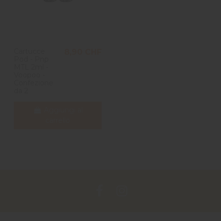
Cartucce
8,90 CHF
Pod - Pnp
MTL 2ml -
Voopoo -
Confezione
da 2
Aggiungi al
carrello