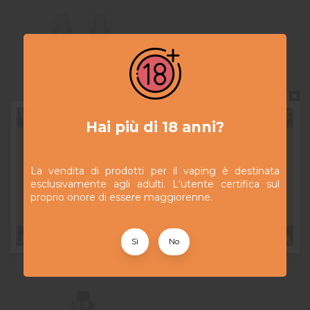
Do not show again.
Hai più di 18 anni?
Resistenze -
Resistenze
13,90 CHF
13,90 CHF
La vendita di prodotti per il vaping è destinata
Pack de 5 -
PNP X -
esclusivamente agli adulti. L'utente certifica sul
Voopoo
Pack de 5 -
proprio onore di essere maggiorenne.
Voopoo
Aggiungi al
Aggiungi al
carrello
carrello
Sì
No