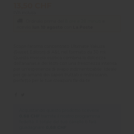
13,50 CHF
IVA inclusa
Ordinalo prima del
8 ore e 28 minuti
e
ricevilo
lun 10 agosto
con
La Poste
Scopri l'aroma concentrato Ultimate Yakuza
(Sweet Edition) di A&L nel formato da 30 ml.
Questa miscela esotica combina la dolcezza
dell'ananas e del litchi con una freschezza intensa
per un'esperienza di svapo indimenticabile. Ideale
per gli amanti dei sapori fruttati e rinfrescanti,
perfetto per le tue creazioni fai-da-te.
Acquistando questo prodotto riceverai
0,68 CHF
tramite il nostro programma
fedeltà. Il totale del tuo carrello ti farà
guadagnare
0,68 CHF
.