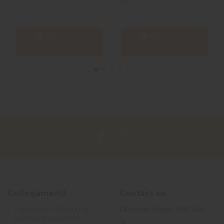
ml
Aggiungi al
Aggiungi al
carrello
carrello
Collegamenti
Contact us
Comment choisir ma
Discountvape SMI Sàrl
première cigarette