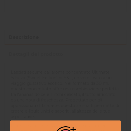
Descrizione
Dettagli del prodotto
Lasciati sedurre dall'aroma concentrato Ultimate
Yakuza (Sweet Edition) di A&L, un vero invito a un
viaggio gustativo esotico. Nel formato da 30 ml,
questo concentrato offre una combinazione perfetta
tra l'ananas dolce e il litchi delicato, il tutto arricchito
da una nota di freschezza. Progettato per gli
appassionati di fai-da-te, questo aroma ti permette di
creare e-liquid unici e saporiti, all'altezza delle tue
aspettative.
La miscela di ananas e litchi offre un'esplosione di