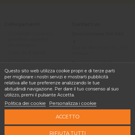
Collegamenti
Contact us
Comment choisir ma
Discountvape SMI Sàrl
première cigarette
électronique ?
Rue de Neuchâtel 34, 2034
Guide du E-liquide
Peseux
Consegna
+41 32 552 99 56
Offerte
Questo sito web utilizza cookie propri e di terze parti
info@discountvape.ch
Termini e condizioni
per migliorare i nostri servizi e mostrarti pubblicità
iqitcontactpage - module,
generali di vendita
relativa alle tue preferenze analizzando le tue
you can put own text in
abitudinidi navigazione. Per dare il tuo consenso al suo
configuration
utilizzo, premi il pulsante Accetta.
Politica dei cookie
Personalizza i cookie
ACCETTO
Aggiungi al carrello
RIFIUTA TUTTI