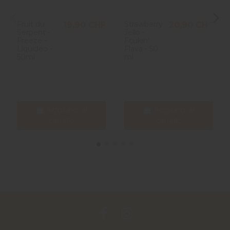
Fruit du
Strawberry
19,90 CHF
20,90 CHF
Serpent -
Jello -
Freeze -
Fcukin'
Liquideo -
Flava - 50
50ml
ml
Aggiungi al
Aggiungi al
carrello
carrello