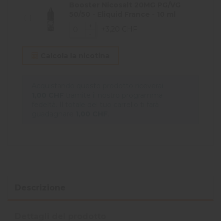
Booster Nicosalt 20MG PG/VG
50/50 - Eliquid France - 10 ml
+3,20 CHF
Calcola la nicotina
Acquistando questo prodotto riceverai
1,00 CHF
tramite il nostro programma
fedeltà. Il totale del tuo carrello ti farà
guadagnare
1,00 CHF
.
Descrizione
Dettagli del prodotto