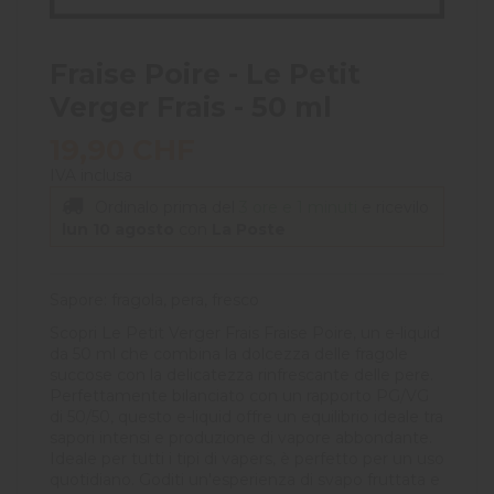
Fraise Poire - Le Petit
Verger Frais - 50 ml
19,90 CHF
IVA inclusa
Ordinalo prima del
3 ore e 1 minuti
e ricevilo
lun 10 agosto
con
La Poste
Sapore: fragola, pera, fresco
Scopri Le Petit Verger Frais Fraise Poire, un e-liquid
da 50 ml che combina la dolcezza delle fragole
succose con la delicatezza rinfrescante delle pere.
Perfettamente bilanciato con un rapporto PG/VG
di 50/50, questo e-liquid offre un equilibrio ideale tra
sapori intensi e produzione di vapore abbondante.
Ideale per tutti i tipi di vapers, è perfetto per un uso
quotidiano. Goditi un'esperienza di svapo fruttata e