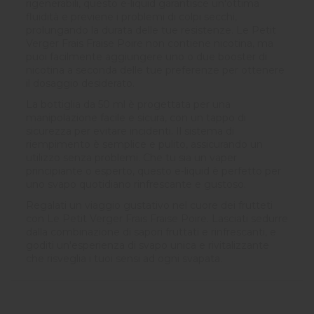
rigenerabili, questo e-liquid garantisce un'ottima
fluidità e previene i problemi di colpi secchi,
prolungando la durata delle tue resistenze. Le Petit
Verger Frais Fraise Poire non contiene nicotina, ma
puoi facilmente aggiungere uno o due booster di
nicotina a seconda delle tue preferenze per ottenere
il dosaggio desiderato.
La bottiglia da 50 ml è progettata per una
manipolazione facile e sicura, con un tappo di
sicurezza per evitare incidenti. Il sistema di
riempimento è semplice e pulito, assicurando un
utilizzo senza problemi. Che tu sia un vaper
principiante o esperto, questo e-liquid è perfetto per
uno svapo quotidiano rinfrescante e gustoso.
Regalati un viaggio gustativo nel cuore dei frutteti
con Le Petit Verger Frais Fraise Poire. Lasciati sedurre
dalla combinazione di sapori fruttati e rinfrescanti, e
goditi un'esperienza di svapo unica e rivitalizzante
che risveglia i tuoi sensi ad ogni svapata.
5
/
5
Avis vérifié