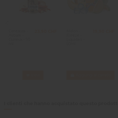
Centaura -
Melon -
23,90 CHF
19,90 CHF
Astrale -
Freeze -
Curieux - 50
Liquideo -
ml
50ml
View
Aggiungi al carrello
I clienti che hanno acquistato questo prodo