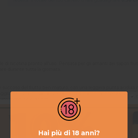
ale di nicotina pronto all'uso. Pensata per gli amanti dei sapori fr
are durante tutta la giornata.
olce e succoso del frutto ben maturo, con una leggera punta acidula n
unta, il che rende la ricetta immediatamente riconoscibile. Quest
D
tato semplice e goloso.
lizza
sale di nicotina
. Questa forma di nicotina offre un hit più 
po MTL a tiraggio stretto, su un pod o un piccolo kit dotato di res
Hai più di 18 anni?