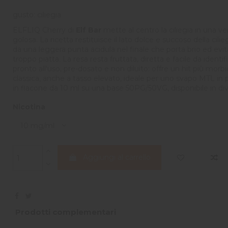
gusto: ciliegia
ELFLIQ Cherry di
Elf Bar
mette al centro la ciliegia in una v
golosa. La ricetta restituisce il lato dolce e succoso della cili
da una leggera punta acidula nel finale che porta brio ed evit
troppo piatta. La resa resta fruttata, diretta e facile da identif
pronto all'uso, pre-dosato e non diluito: offre un hit più morbi
classica, anche a tasso elevato, ideale per uno svapo MTL in 
in flacone da 10 ml su una base 50PG/50VG, disponibile in dive
Nicotina
Aggiungi al carrello
Prodotti complementari