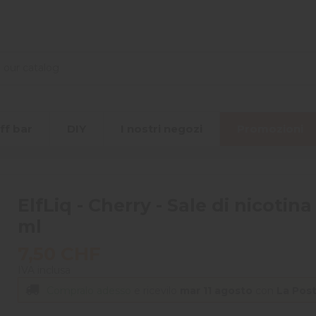
ff bar
DIY
I nostri negozi
Promozioni
ElfLiq - Cherry - Sale di nicotina 
ml
7,50 CHF
IVA inclusa
Compralo adesso
e ricevilo
mar 11 agosto
con
La Pos