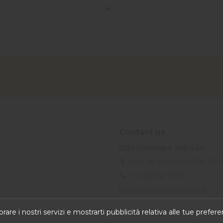
Contact us
Discountvape SMI Sàrl
Rue de Neuchâtel 34, 203
+41 32 552 99 56
info@discountvape.ch
iqitcontactpage - module, you
rare i nostri servizi e mostrarti pubblicità relativa alle tue prefe