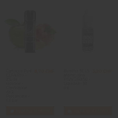
Cartucce Pod
Booster SELS
8,70 CHF
3,20 CHF
ELFA Pro -
alla nicotina
2% de
PG/VG 50/50 -
nicotine -
Liquideo - 10
Confezione
ml
da 2
Precaricate -
Elf bar
Aggiungi al carrello
Aggiungi al carrello