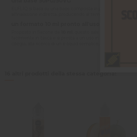
una base
50PG/50VG
ELFLIQ si basa su una base composta in parti uguali da glic
all'inalazione indiretta, producendo al tempo stesso un vap
un formato 10 ml pronto all'uso
Proposto in flacone da
10 ml
, questo sale di nicotina è disp
facilmente in tasca e si presta a un uso in mobilità. Nessuna
ciliegia, alla ricerca di un e-liquid semplice, morbido e pronto
16 altri prodotti della stessa categoria: