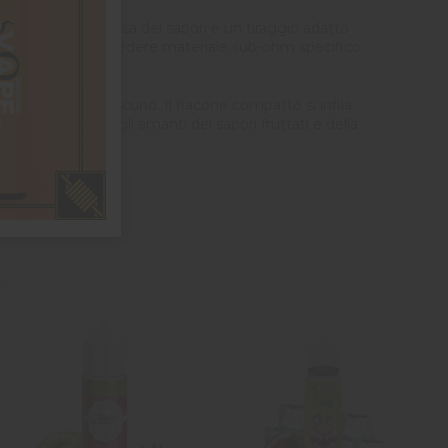
isce una buona resa dei sapori e un tiraggio adatto
iffusi, senza richiedere materiale sub-ohm specifico.
lle esigenze di ciascuno. Il flacone compatto si infila
etta ideale per gli amanti dei sapori fruttati e della