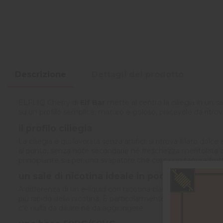
Descrizione
Dettagli del prodotto
ELFLIQ Cherry di
Elf Bar
mette al centro la ciliegia in un s
su un profilo semplice, maturo e goloso, piacevole da ritrov
il profilo ciliegia
La ciliegia è qui lavorata senza artifici: si ritrova il lato d
al punto, senza note secondarie né freschezza mentolata aggi
principiante sia per uno svapatore che cerca un sapore frut
un sale di nicotina ideale in pod
A differenza di un e-liquid con nicotina classica, ELFLIQ uti
più rapido della nicotina. È particolarmente adatta a uno sva
c'è nulla da diluire né da aggiungere.