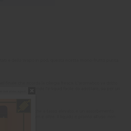
uttati e dello svapo in pod, questa ricetta mono-frutto punta
el finale che ricorda la ciliegia fresca. L'aromatico va dritto
a leggibilità rende l'e-liquid facile da adottare, sia per un
o not show again.
morbido in gola, anche a tasso elevato, e un assorbimento
istenze da 1,0 ohm e oltre. Il liquido è pronto all'uso: non