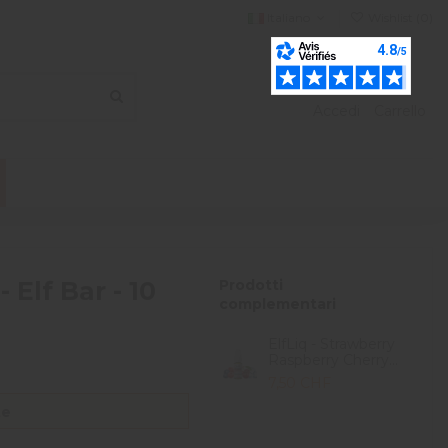
Italiano
Wishlist (
0
)
Accedi
Carrello
- Elf Bar - 10
Prodotti
complementari
ElfLiq - Strawberry
Raspberry Cherry...
7,50 CHF
te