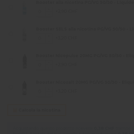
Booster alla nicotina PG/VG 50/50 - Liquide
+2,90 CHF
Booster SELS alla nicotina PG/VG 50/50 - Li
+3,20 CHF
Booster Nicopulse 20MG PG/VG 50/50 - Eliqu
+2,90 CHF
Booster Nicosalt 20MG PG/VG 50/50 - Eliqui
+3,20 CHF
Calcola la nicotina
Acquistando questo prodotto riceverai
0,38 CHF
tramite 
fedeltà. Il totale del tuo carrello ti farà guadagnare
0,38 C