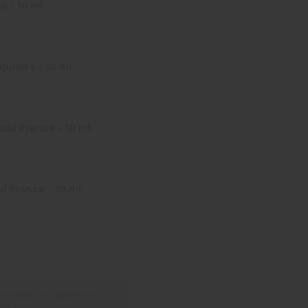
o - 10 ml
quideo - 10 ml
id France - 10 ml
d France - 10 ml
il nostro programma
HF
.