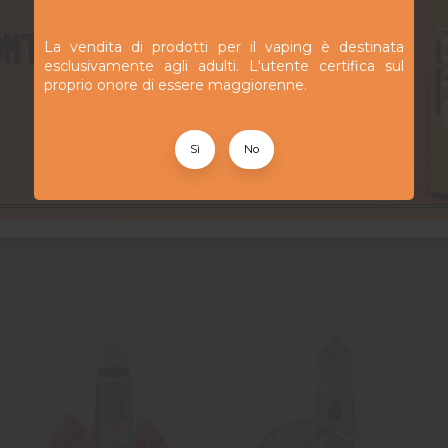
ole propilenico e glicerina vegetale. Questo rapporto 50/50 favor
ore misurato. Si accorda perfettamente con i pod e i kit MTL più d
La vendita di prodotti per il vaping è destinata
esclusivamente agli adulti. L'utente certifica sul
proprio onore di essere maggiorenne.
onibile in diversi livelli di nicotina (10 mg e 20 mg) per adattarsi a
 preparazione è necessaria: basta riempire il pod e svapare. Una ric
 all'uso.
Sì
No