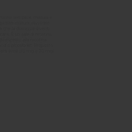
ersione semplice, matura e
egia ben matura, ravvivato
a che la dolcezza diventi
icare. È un sale di nicotina
do rispetto alla nicotina
pod o piccolo kit. Proposto
rsi livelli (10 mg e 20 mg).