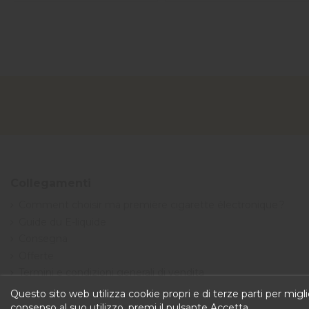
Collegamenti
Comment choisir ma première cigarette électronique ?
Guide du E-liquide
Consegna
Offerte
Termini e condizioni generali di vendita
Questo sito web utilizza cookie propri e di terze parti per miglio
consenso al suo utilizzo, premi il pulsante Accetta.