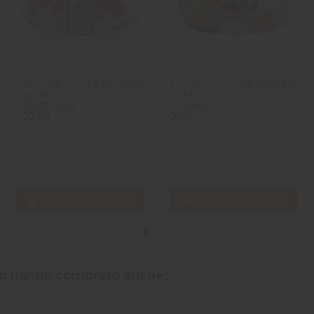
Pastèque -
Deauville -
19,90 CHF
23,90 CHF
Liquideo -
Côte Ouest
Wpuff Taste
- Curieux -
- 50 ml
50 ml
Aggiungi al carrello
Aggiungi al carrello
tto hanno comprato anche: