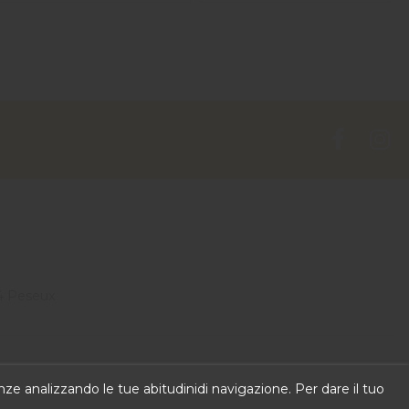
4 Peseux
 can put own text in configuration
renze analizzando le tue abitudinidi navigazione. Per dare il tuo