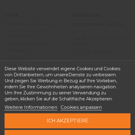
Links
Contact us
Comment choisir ma
Discountvape SMI Sàrl
première cigarette
électronique ?
Rue de Neuchâtel 34, 2034
Guide du E-liquide
Peseux
Lieferung
+41 32 552 99 56
Angebote
info@discountvape.ch
Allgemeine
Diese Website verwendet eigene Cookies und Cookies
iqitcontactpage - module,
Geschäftsbedingungen
von Drittanbietern, um unsereDienste zu verbessern.
you can put own text in
Und zeigen Sie Werbung in Bezug auf Ihre Vorlieben,
configuration
indem Sie Ihre Gewohnheiten analysieren navigation.
Um Ihre Zustimmung zu seiner Verwendung zu
geben, klicken Sie auf die Schaltfläche Akzeptieren.
Weitere Informationen
Cookies anpassen
ICH AKZEPTIERE
Copyright © 2026 Discountvape.ch -
Alle Rechte
vorbehalten
In den Warenkorb