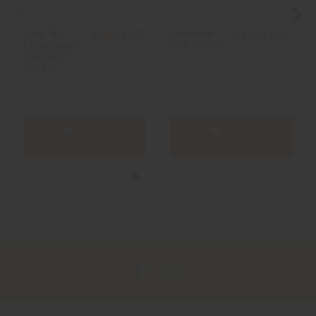
Drip Tip
Heimdall -
6,90 CHF
23,90 CHF
Epoxy resin
503 - 50 ml
Gold 810 -
Diy Up
In den
In den
Warenkorb
Warenkorb