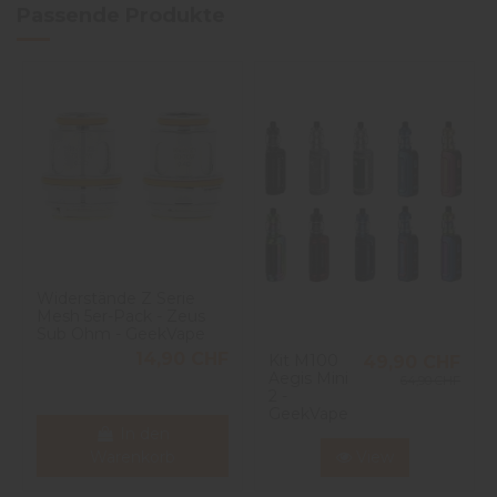
Passende Produkte
Widerstände Z Serie
Mesh 5er-Pack - Zeus
Sub Ohm - GeekVape
14,90 CHF
Kit M100
49,90 CHF
Aegis Mini
64,90 CHF
2 -
GeekVape
In den
Warenkorb
View