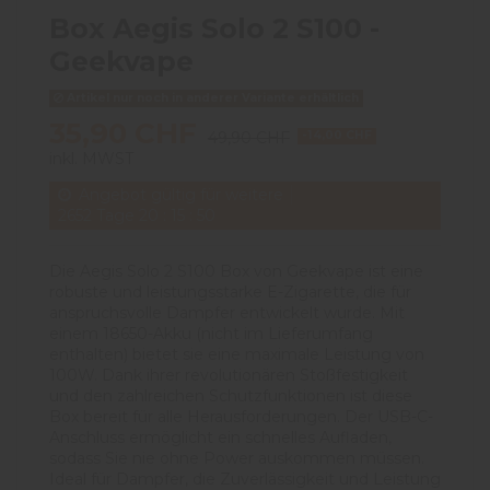
Box Aegis Solo 2 S100 -
Geekvape
Artikel nur noch in anderer Variante erhältlich
35,90 CHF
49,90 CHF
-14,00 CHF
inkl. MWST
Angebot gültig für weitere
2652
Tage
20
:
15
:
49
Die Aegis Solo 2 S100 Box von Geekvape ist eine
robuste und leistungsstarke E-Zigarette, die für
anspruchsvolle Dampfer entwickelt wurde. Mit
einem 18650-Akku (nicht im Lieferumfang
enthalten) bietet sie eine maximale Leistung von
100W. Dank ihrer revolutionären Stoßfestigkeit
und den zahlreichen Schutzfunktionen ist diese
Box bereit für alle Herausforderungen. Der USB-C-
Anschluss ermöglicht ein schnelles Aufladen,
sodass Sie nie ohne Power auskommen müssen.
Ideal für Dampfer, die Zuverlässigkeit und Leistung