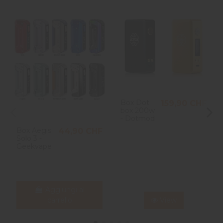
Box Dot
159,90 CHF
box 200w
- Dotmod
Box Aegis
44,90 CHF
Solo 3 -
Geekvape
Aggiungi al
carrello
View