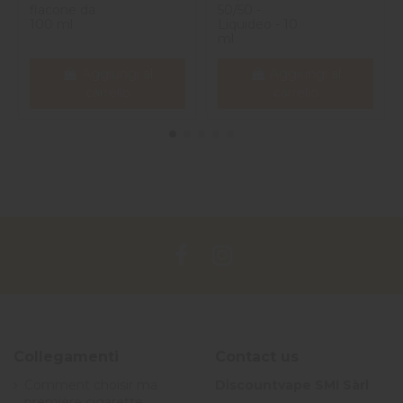
flacone da
50/50 -
100 ml
Liquideo - 10
ml
Aggiungi al
Aggiungi al
carrello
carrello
Collegamenti
Contact us
Comment choisir ma
Discountvape SMI Sàrl
première cigarette