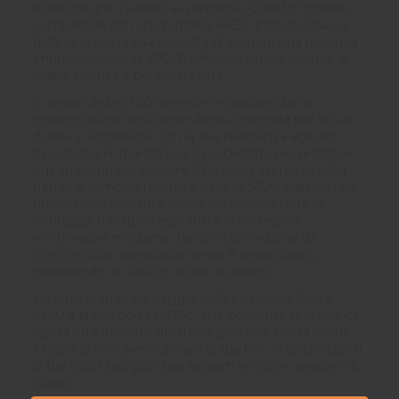
essenziali per i vapers avventurosi. Questo modello,
compatibile con una batteria 18650 (non inclusa), si
distingue per la sua capacità di erogare una potenza
impressionante di 100W, offrendo un'esperienza di
svapo intensa e personalizzata.
Il design della S100 riprende le caratteristiche
emblematiche della serie Aegis, rinomata per la sua
durata e affidabilità. Con la sua resistenza agli urti
rivoluzionaria, questa box è progettata per resistere
agli ambienti più estremi. Che tu sia immerso nella
natura o semplicemente a casa, la S100 assicura una
prestazione costante senza compromettere la
sicurezza. Infatti, integra tutte le protezioni
elettroniche moderne, tra cui la protezione da
cortocircuito, surriscaldamento e sovraccarico,
garantendo un utilizzo sicuro e sereno.
Un altro grande vantaggio della box Aegis Solo 2
S100 è la sua porta USB-C, che consente una ricarica
rapida ed efficiente del tuo dispositivo. Basta con le
lunghe attese per ricaricare la tua box; in pochi istanti,
la tua S100 sarà pronta a seguirti in nuove sessioni di
svapo.