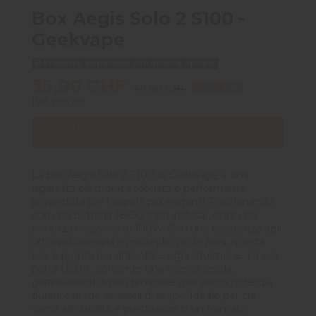
Box Aegis Solo 2 S100 -
Geekvape
Prodotto disponibile con diverse opzioni
35,90 CHF
49,90 CHF
-14,00 CHF
IVA inclusa
Offerta valida ancora per
2654
giorni
02
:
25
:
18
La box Aegis Solo 2 S100 di Geekvape è una
sigaretta elettronica robusta e performante,
progettata per i vapers più esigenti. Funzionando
con una batteria 18650 (non inclusa), offre una
potenza massima di 100W. Con una resistenza agli
urti rivoluzionaria e molteplici protezioni, questa
box è pronta per affrontare ogni situazione. La sua
porta USB-C consente una ricarica rapida,
garantendoti di non rimanere mai senza potenza
durante le tue sessioni di svapo. Ideale per chi
cerca affidabilità e prestazioni in un formato