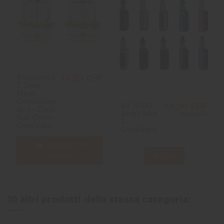
Resistenze
14,90 CHF
Z Serie
Mesh
Confezione
Kit M100
49,90 CHF
da 5 - Zeus
Aegis Mini
64,90 CHF
Sub Ohm -
2 -
GeekVape
GeekVape
Aggiungi al
carrello
View
10 altri prodotti della stessa categoria: