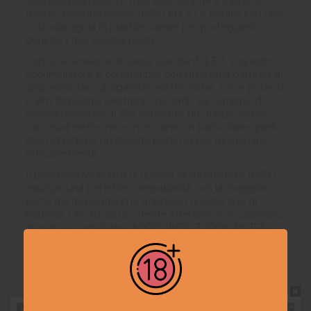
sicurezza sia durante l'uso che durante il trasporto.
Inoltre, l'accumulatore 18650 MXJO è fornito con una
custodia rigida in plastica, ideale per proteggerlo
durante i tuoi spostamenti.
Con una tensione di carica standard di 3.7 V, questo
accumulatore è compatibile con un'ampia gamma di
dispositivi, tra cui sigarette elettroniche, torce potenti
e altri dispositivi elettronici portatili. La corrente di
scarica massima di 35A consente un utilizzo sicuro
con mod elettronici e meccanici, in particolare quelli
che richiedono un'elevata potenza per funzionare
efficacemente.
Il polo positivo piatto di questo accumulatore 18650
assicura una perfetta compatibilità con la maggior
parte dei dispositivi che utilizzano questo tipo di
batteria. Che tu sia un utente intensivo o occasionale,
questo accumulatore MXJO 18650 3000mAh 35A è
progettato per durare, offrendo prestazioni affidabili e
costanti per tutta la sua durata.
In sintesi, l'accumulatore 18650 3000mAh 35A di
MXJO è un investimento sicuro per tutti coloro che
Do not show again.
cercano una batteria di alta qualità, dotata di