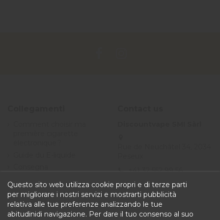
Collegamenti
Contact us
Comment choisir ma
Discountvape SMI Sàrl
première cigarette
électronique ?
Rue de Neuchâtel 34, 2034
Guide du E-liquide
Peseux
Consegna
+41 32 552 99 56
Offerte
Questo sito web utilizza cookie propri e di terze parti
info@discountvape.ch
Termini e condizioni
per migliorare i nostri servizi e mostrarti pubblicità
iqitcontactpage - module,
generali di vendita
relativa alle tue preferenze analizzando le tue
you can put own text in
abitudinidi navigazione. Per dare il tuo consenso al suo
configuration