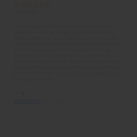
9,90 CHF
IVA inclusa
L'accumulatore 18650 3000mAh 35A di MXJO è
una nuova versione migliorata, dotata di doppio
strato isolante per una maggiore protezione. Con
una capacità di 3000 mAh e una tensione di carica
di 3.7 V, questo accumulatore offre un'ottima
autonomia per i tuoi dispositivi. La corrente di
scarica massima è di 35A, ideale per dispositivi ad
alta potenza. L'accumulatore ha un polo positivo
piatto ed è fornito con una custodia in plastica per
un trasporto sicuro.
5
/
5
-
1
avis