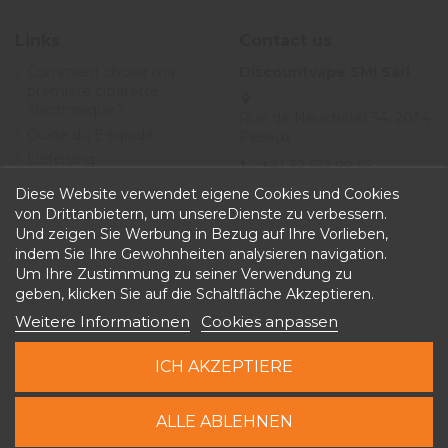
Links
Contact us
Comment choisir ma
Discountvape SMI Sàrl
première cigarette
électronique ?
Rue de Neuchâtel 34, 2034
Guide du E-liquide
Peseux
Lieferung
+41 32 552 99 56
Angebote
Diese Website verwendet eigene Cookies und Cookies
info@discountvape.ch
Allgemeine
von Drittanbietern, um unsereDienste zu verbessern.
iqitcontactpage - module,
Geschäftsbedingungen
Und zeigen Sie Werbung in Bezug auf Ihre Vorlieben,
you can put own text in
indem Sie Ihre Gewohnheiten analysieren navigation.
configuration
Um Ihre Zustimmung zu seiner Verwendung zu
geben, klicken Sie auf die Schaltfläche Akzeptieren.
Weitere Informationen
Cookies anpassen
ICH AKZEPTIERE
Copyright © 2026 Discountvape.ch -
Alle Rechte
In den Warenkorb
ALLE ABLEHNEN
vorbehalten