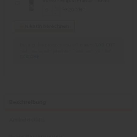
50/50 - Eliquid France - 10 ml
+3,20 CHF
Nikotin berechnen
Buying this product you will collect
1,00 CHF
with our loyalty program. Your cart will total
1,00 CHF
.
Beschreibung
Artikeldetails
Echte Bewertungen