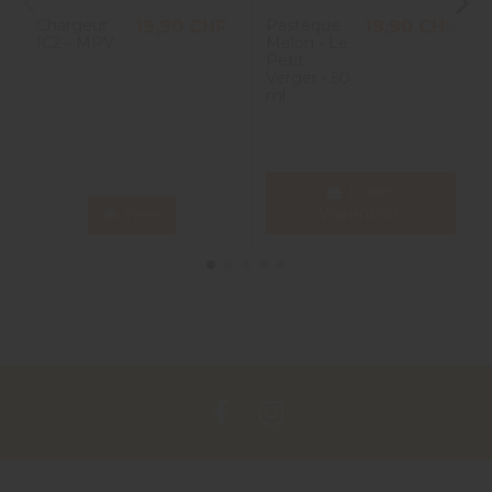
Chargeur
Pastèque
19,90 CHF
19,90 CHF
IC2 - MPV
Melon - Le
Petit
Verger - 50
ml
In den
View
Warenkorb