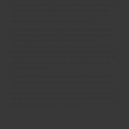
Ihrer Coils verlängert wird. Le Petit Verger Frais Fraise
Poire enthält kein Nikotin, aber es ist einfach, ein
oder zwei Nikotin-Booster hinzuzufügen, um die
gewünschte Dosierung zu erreichen.
Die 50 ml Flasche ist für eine einfache und sichere
Handhabung konzipiert, mit einem kindersicheren
Verschluss, um Unfälle zu vermeiden. Das
Nachfüllsystem ist einfach und sauber und sorgt für
eine problemlose Nutzung. Egal ob Sie ein Anfänger
oder ein erfahrener Dampfer sind, dieses E-Liquid ist
perfekt für eine erfrischende und geschmackvolle
tägliche Dampferei.
Gönnen Sie sich eine geschmackliche Reise in die
Obstgärten mit Le Petit Verger Frais Fraise Poire.
Lassen Sie sich von der Kombination aus fruchtigen
und erfrischenden Aromen verführen und genießen
Sie ein einzigartiges und belebendes Dampferlebnis,
das Ihre Sinne bei jedem Zug weckt.
5
/
5
Avis vérifié
Très bon goût