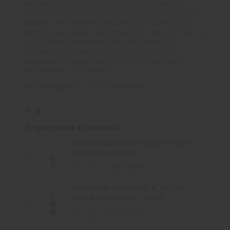
ausgewogenes Profil, für Liebhaber anisiger
Geschmäcker und aussergewöhnlicher Rezepte
gedacht. Mit seinem Verhältnis von 50PG/50VG
bietet es ein gutes Gleichgewicht zwischen Aroma
und Dampf, kompatibel mit den meisten E-
Zigaretten. Erhältlich als 50-ml-Shortfill zum
Boostern (0 mg) in einem 75-ml-Fläschchen.
Hergestellt in Frankreich.
Sie benötigen
Booster
mit Nikotin
Ergänzende Produkte
Nikotin-Booster PG/VG 50/50 –
Liquideo – 10 ml
+2,90 CHF
Nikotin-Booster SELS, PG/VG
50/50 – Liquideo – 10 ml
+3,20 CHF