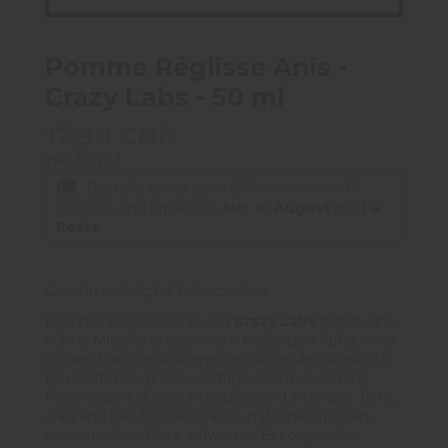
Pomme Réglisse Anis -
Crazy Labs - 50 ml
17,90 CHF
inkl. MWST
Bestelle es vor dem
23 Stunden und 19
Minuten
und erhalte es
Mo. 10 August
mit
La
Poste
Geschmack: Apfel, Lakritze, Anis
Pomme Réglisse Anis von
Crazy Labs
bietet eine
kühne Mischung aus einem knackigen Apfel, einer
milden Lakritze und einer erfrischenden Anisnote.
Der Apfel bringt seine saftige, leicht säuerliche
Frische, die Lakritze ihre süsse und intensive Tiefe,
während der Anis das Ganze mit einer frischen,
aromatischen Note aufwertet. Ein originelles,