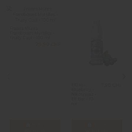
Fraises Mûres
Framboises Myrtilles -
Fruity Cool - 100 ml
29,90 CHF
ElfLiq -
7,50 CHF
Blueberry -
Nikotinsalz -
Elf Bar - 10
ml
In den
In den
Warenkorb
Warenkorb