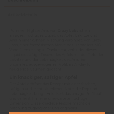
Beschreibung
Artikeldetails
Pomme Réglisse Anis von
Crazy Labs
ist ein
anisiges, fruchtiges Liquid, das Apfel, Lakritze und
Anis in einer kühnen Mischung verbindet. Von Crazy
Labs, einer französischen Marke des Herstellers MG
Vape (Herstellung in Frankreich), verbindet dieses
Liquid die saftige Frische des Apfels mit der Tiefe der
Lakritze und der Lebendigkeit des Anis. Ein
originelles, ausgewogenes Profil, als All-day für
neugierige Gaumen gedacht.
Ein knackiger, saftiger Apfel
Der Apfel eröffnet das Rezept mit einer frischen,
saftigen und leicht säuerlichen Note, die Pep und
Lebendigkeit bringt. Er lockert das anisige Profil auf
und verleiht ihm eine unerwartete fruchtige
Dimension. Diese knackige Frische macht die
Mischung zugänglicher und origineller.