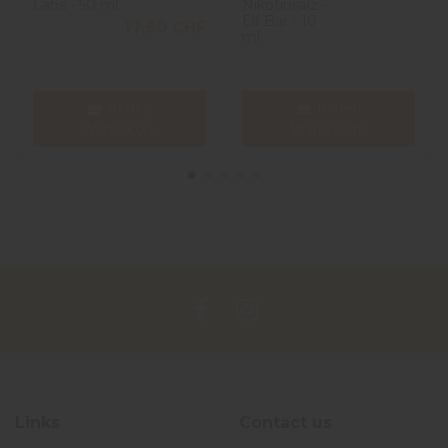
Labs - 50 ml
Nikotinsalz -
Elf Bar - 10
17,90 CHF
ml
In den
In den
Warenkorb
Warenkorb
Links
Contact us