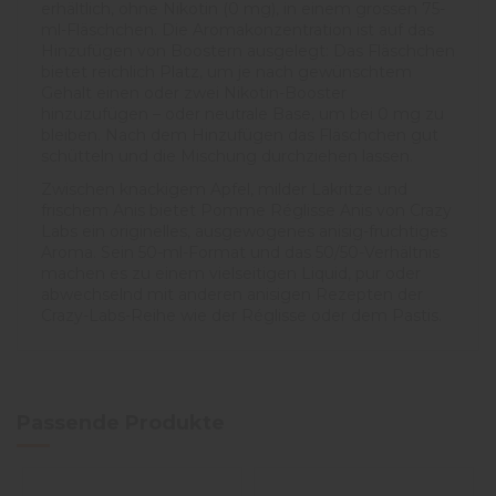
erhältlich, ohne Nikotin (0 mg), in einem grossen 75-
ml-Fläschchen. Die Aromakonzentration ist auf das
Hinzufügen von Boostern ausgelegt: Das Fläschchen
bietet reichlich Platz, um je nach gewünschtem
Gehalt einen oder zwei Nikotin-Booster
hinzuzufügen – oder neutrale Base, um bei 0 mg zu
bleiben. Nach dem Hinzufügen das Fläschchen gut
schütteln und die Mischung durchziehen lassen.
Zwischen knackigem Apfel, milder Lakritze und
frischem Anis bietet Pomme Réglisse Anis von Crazy
Labs ein originelles, ausgewogenes anisig-fruchtiges
Aroma. Sein 50-ml-Format und das 50/50-Verhältnis
machen es zu einem vielseitigen Liquid, pur oder
abwechselnd mit anderen anisigen Rezepten der
Crazy-Labs-Reihe wie der Réglisse oder dem Pastis.
Passende Produkte